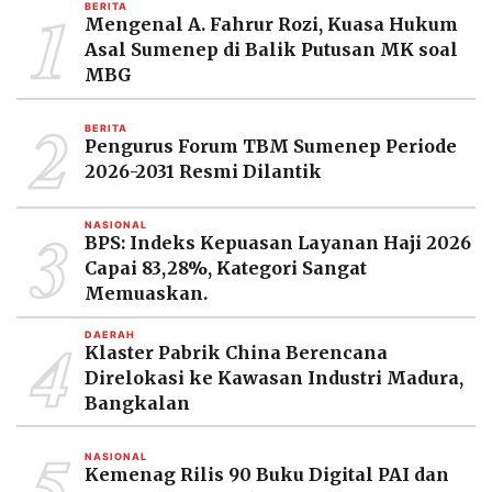
1
BERITA
MEDIA
Mengenal A. Fahrur Rozi, Kuasa Hukum
PRAMUDITA
Asal Sumenep di Balik Putusan MK soal
MBG
2
©
Resolusi.co
BERITA
-
Pengurus Forum TBM Sumenep Periode
2026
2026-2031 Resmi Dilantik
PT.
RESOLUSI
3
NASIONAL
MEDIA
BPS: Indeks Kepuasan Layanan Haji 2026
PRAMUDITA
Capai 83,28%, Kategori Sangat
Memuaskan.
4
DAERAH
Klaster Pabrik China Berencana
Direlokasi ke Kawasan Industri Madura,
Bangkalan
5
NASIONAL
Kemenag Rilis 90 Buku Digital PAI dan