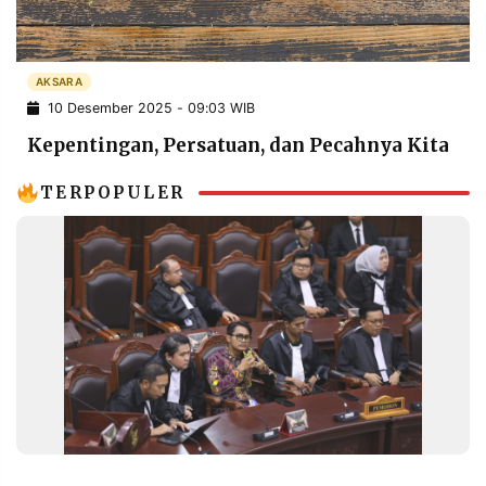
POLICY
WARGA
INFORMASI
KIRIM
IKLAN
TULISAN
AKSARA
10 Desember 2025 - 09:03 WIB
PENGADUAN
TERM
OF
Kepentingan, Persatuan, dan Pecahnya Kita
SERVICE
TERPOPULER
IKUTI
KAMI
©
PT.
RESOLUSI