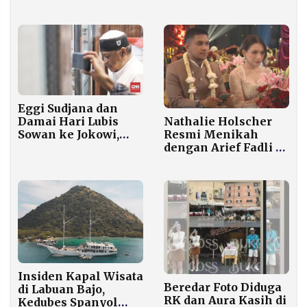
Gimenez Jadi
Penyelamat Los
Colchoneros
Eggi Sudjana dan
Damai Hari Lubis
Nathalie Holscher
Sowan ke Jokowi,
Resmi Menikah
Apa Maknanya di
dengan Arief Fadli di
Tengah Kasus Ijazah
Jakarta
Palsu?
Insiden Kapal Wisata
Beredar Foto Diduga
di Labuan Bajo,
RK dan Aura Kasih di
Kedubes Spanyol