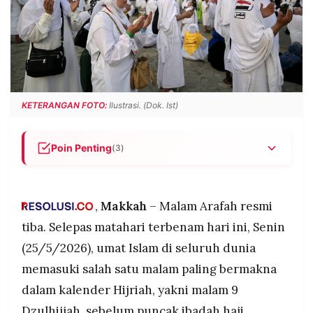
POLICY
WARGA
INFORMASI
KIRIM
IKLAN
TULISAN
PENGADUAN
TERM
OF
SERVICE
KETERANGAN FOTO:
Ilustrasi. (Dok. Ist)
Poin Penting
(3)
IKUTI
KAMI
Malam Arafah dimulai sejak Senin (25/5) selepas
Maghrib, dengan Wukuf di Padang Arafah
dijadwalkan berlangsung pada Selasa, 26 Mei
,
Makkah
– Malam Arafah resmi
2026, sebagai puncak dan rukun utama ibadah
tiba. Selepas matahari terbenam hari ini, Senin
haji.
(25/5/2026), umat Islam di seluruh dunia
Umat Islam yang tidak berhaji dianjurkan
memasuki salah satu malam paling bermakna
menjalankan puasa Arafah pada 26 Mei 2026,
dengan keutamaan menghapus dosa setahun lalu
dalam kalender Hijriah, yakni malam 9
©
dan setahun yang akan datang berdasarkan
PT.
Dzulhijjah, sebelum puncak ibadah haji
RESOLUSI