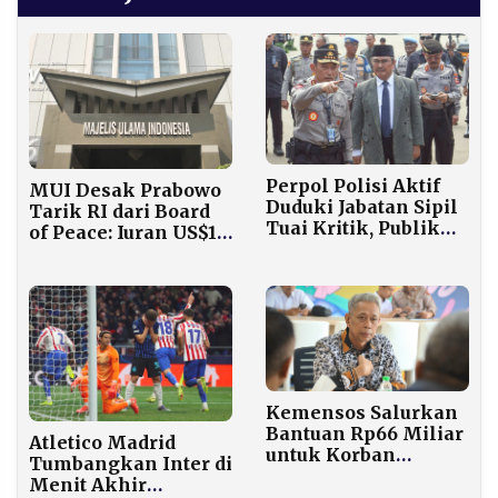
Perpol Polisi Aktif
MUI Desak Prabowo
Duduki Jabatan Sipil
Tarik RI dari Board
Tuai Kritik, Publik
of Peace: Iuran US$1
Minta Evaluasi
Miliar Jadi Sorotan
Presiden
Kemensos Salurkan
Bantuan Rp66 Miliar
Atletico Madrid
untuk Korban
Tumbangkan Inter di
Bencana Aceh,
Menit Akhir
Sumut, dan Sumbar