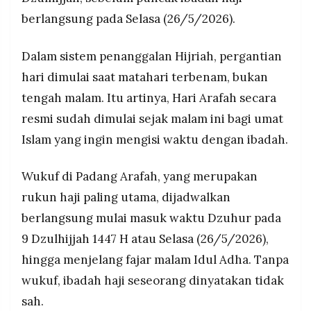
hadis riwayat Muslim.
MEDIA
berlangsung pada Selasa (26/5/2026).
PRAMUDITA
Idul Adha 1447 H ditetapkan jatuh pada Rabu, 27
Mei 2026, sehari setelah puncak wukuf selesai
Dalam sistem penanggalan Hijriah, pergantian
dilaksanakan.
©
hari dimulai saat matahari terbenam, bukan
Resolusi.co
-
tengah malam. Itu artinya, Hari Arafah secara
2026
resmi sudah dimulai sejak malam ini bagi umat
PT.
Islam yang ingin mengisi waktu dengan ibadah.
RESOLUSI
MEDIA
PRAMUDITA
Wukuf di Padang Arafah, yang merupakan
rukun haji paling utama, dijadwalkan
berlangsung mulai masuk waktu Dzuhur pada
9 Dzulhijjah 1447 H atau Selasa (26/5/2026),
hingga menjelang fajar malam Idul Adha. Tanpa
wukuf, ibadah haji seseorang dinyatakan tidak
sah.