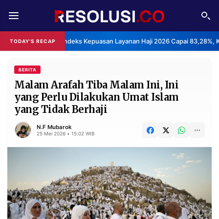
REDAKSI
TENTANG
BPS: Indeks Kepuasan Layanan Haji 2026 Capai 83,28%, K
TODAY'S RECAP
RESOLUSI
IKLAN
TV
BERITA
Malam Arafah Tiba Malam Ini, Ini
yang Perlu Dilakukan Umat Islam
RUBRIKASI
yang Tidak Berhaji
EDITORIAL
AKSARA
N.F Mubarok
FINANSIA
PERSONA
25 Mei 2026 • 15:02 WIB
DAERAH
NASIONAL
MANCA
SPORT
INFORMASI
PRIVACY
BERITA