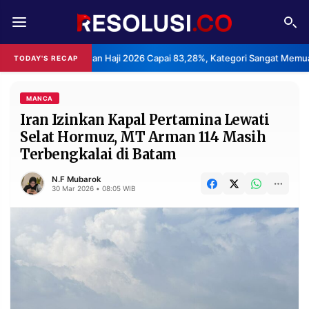
REDAKSI
TENTANG
 Layanan Haji 2026 Capai 83,28%, Kategori Sangat Memuaskan.
TODAY'S RECAP
•
RESOLUSI
IKLAN
TV
MANCA
Iran Izinkan Kapal Pertamina Lewati
Selat Hormuz, MT Arman 114 Masih
RUBRIKASI
Terbengkalai di Batam
EDITORIAL
AKSARA
N.F Mubarok
FINANSIA
PERSONA
30 Mar 2026 • 08:05 WIB
DAERAH
NASIONAL
MANCA
SPORT
INFORMASI
PRIVACY
BERITA