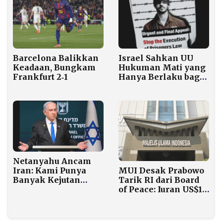
Barcelona Balikkan
Israel Sahkan UU
Keadaan, Bungkam
Hukuman Mati yang
Frankfurt 2‑1
Hanya Berlaku bagi
Warga Palestina,
Dunia Internasional
Kecam
Netanyahu Ancam
MUI Desak Prabowo
Iran: Kami Punya
Tarik RI dari Board
Banyak Kejutan
of Peace: Iuran US$1
untuk
Miliar Jadi Sorotan
Menggoyahkan
Rezim Anda!