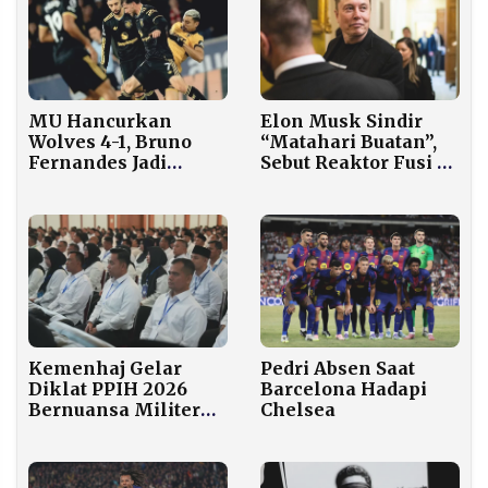
Elon Musk Sindir
MU Hancurkan
“Matahari Buatan”,
Wolves 4-1, Bruno
Sebut Reaktor Fusi di
Fernandes Jadi
Bumi Ide Super
Bintang Lapangan
Bodoh
Kemenhaj Gelar
Pedri Absen Saat
Diklat PPIH 2026
Barcelona Hadapi
Bernuansa Militer
Chelsea
untuk 1.500 Petugas