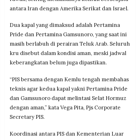
setelah Pengadilan Negeri Batam memerintahkan
MEDIA
antara Iran dengan Amerika Serikat dan Israel.
PRAMUDITA
pengembaliannya kepada perusahaan pemilik
asal Panama.
Dua kapal yang dimaksud adalah Pertamina
Penyelesaian sengketa hukum MT Arman 114
diduga turut memperlancar komunikasi
©
Pride dan Pertamina Gamsunoro, yang saat ini
Resolusi.co
diplomatik Jakarta dan Teheran, meski
-
masih berlabuh di perairan Teluk Arab. Seluruh
keterkaitan keduanya belum terbukti secara
2026
konkret.
kru disebut dalam kondisi aman, meski jadwal
PT.
keberangkatan belum juga dipastikan.
RESOLUSI
MEDIA
PRAMUDITA
“PIS bersama dengan Kemlu tengah membahas
teknis agar kedua kapal yakni Pertamina Pride
dan Gamsunoro dapat melintasi Selat Hormuz
dengan aman,” kata Vega Pita, Pjs Corporate
Secretary PIS.
Koordinasi antara PIS dan Kementerian Luar