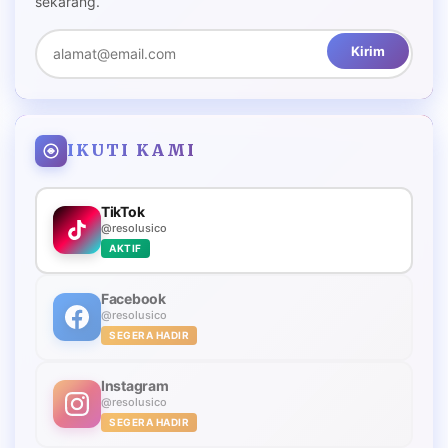
sekarang.
Kirim
IKUTI KAMI
TikTok
@resolusico
AKTIF
Facebook
@resolusico
SEGERA HADIR
Instagram
@resolusico
SEGERA HADIR