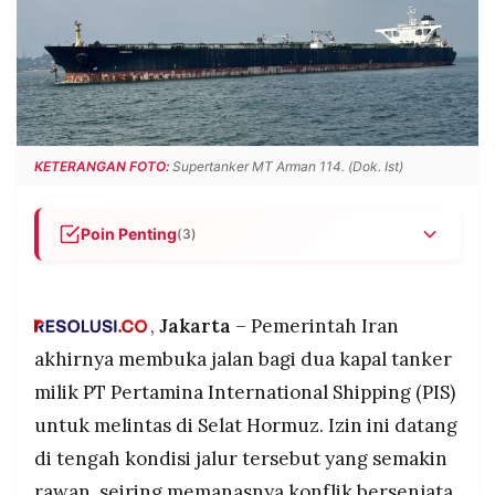
POLICY
WARGA
INFORMASI
KIRIM
IKLAN
TULISAN
PENGADUAN
TERM
OF
SERVICE
KETERANGAN FOTO:
Supertanker MT Arman 114. (Dok. Ist)
Poin Penting
(3)
IKUTI
KAMI
Iran memberi lampu hijau kepada dua kapal
tanker Pertamina, Pertamina Pride dan Pertamina
Gamsunoro, untuk melintas di Selat Hormuz. PIS
,
Jakarta
– Pemerintah Iran
dan Kemlu RI kini memfinalisasi prosedur teknis
akhirnya membuka jalan bagi dua kapal tanker
perlintasan dari Teluk Persia.
milik PT Pertamina International Shipping (PIS)
MT Arman 114, supertanker Iran yang disita
untuk melintas di Selat Hormuz. Izin ini datang
Bakamla di Perairan Natuna pada Juli 2023
karena pemalsuan identitas dan transfer minyak
di tengah kondisi jalur tersebut yang semakin
©
ilegal, kini terbengkalai di Batu Ampar, Batam,
PT.
rawan, seiring memanasnya konflik bersenjata
RESOLUSI