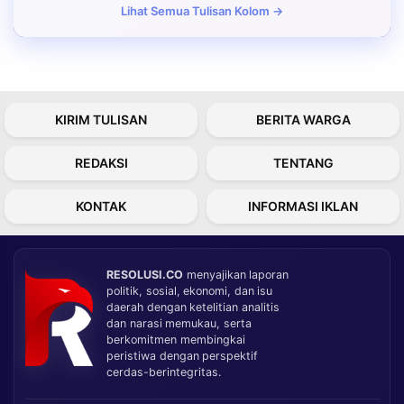
Lihat Semua Tulisan Kolom →
KIRIM TULISAN
BERITA WARGA
REDAKSI
TENTANG
KONTAK
INFORMASI IKLAN
RESOLUSI.CO
menyajikan laporan
politik, sosial, ekonomi, dan isu
daerah dengan ketelitian analitis
dan narasi memukau, serta
berkomitmen membingkai
peristiwa dengan perspektif
cerdas-berintegritas.