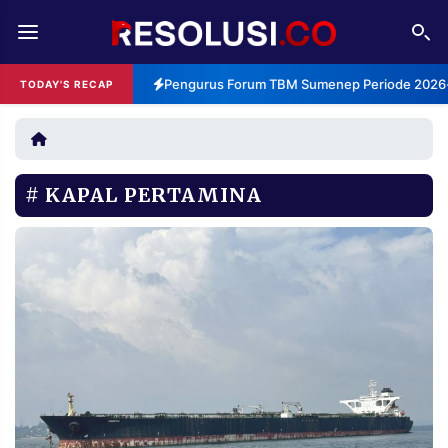
REDAKSI
TENTANG
Pengurus Forum TBM Sumenep Periode 2026-2
TODAY'S RECAP
RESOLUSI
IKLAN
TV
KAPAL PERTAMINA
RUBRIKASI
EDITORIAL
AKSARA
FINANSIA
PERSONA
DAERAH
NASIONAL
MANCA
SPORT
INFORMASI
PRIVACY
BERITA