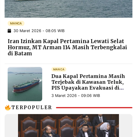
POLICY
WARGA
INFORMASI
KIRIM
IKLAN
TULISAN
MANCA
30 Maret 2026 - 08:05 WIB
PENGADUAN
TERM
OF
Iran Izinkan Kapal Pertamina Lewati Selat
SERVICE
Hormuz, MT Arman 114 Masih Terbengkalai
di Batam
IKUTI
MANCA
KAMI
Dua Kapal Pertamina Masih
Terjebak di Kawasan Teluk,
PIS Upayakan Evakuasi di
Tengah Konflik Timur
3 Maret 2026 - 09:06 WIB
Tengah
TERPOPULER
©
PT.
RESOLUSI