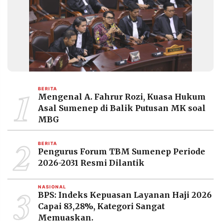
MEDIA
PRAMUDITA
©
Resolusi.co
-
2026
1
BERITA
PT.
Mengenal A. Fahrur Rozi, Kuasa Hukum
RESOLUSI
MEDIA
Asal Sumenep di Balik Putusan MK soal
PRAMUDITA
MBG
2
BERITA
Pengurus Forum TBM Sumenep Periode
2026-2031 Resmi Dilantik
3
NASIONAL
BPS: Indeks Kepuasan Layanan Haji 2026
Capai 83,28%, Kategori Sangat
Memuaskan.