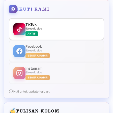
IKUTI KAMI
TikTok
@resolusico
AKTIF
Facebook
@resolusico
SEGERA HADIR
Instagram
@resolusico
SEGERA HADIR
Ikuti untuk update terbaru
TULISAN KOLOM