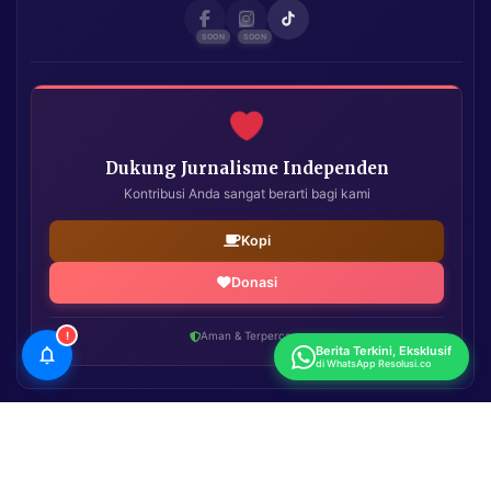
Dukung Jurnalisme Independen
Kontribusi Anda sangat berarti bagi kami
Kopi
Donasi
!
Aman & Terpercaya
Berita Terkini, Eksklusif
di WhatsApp Resolusi.co
Resolusi.co
| Copyright © 2026. All Rights Reserved.