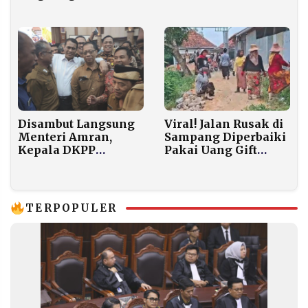
Pembangunan dan
Surabaya-Nganjuk,
Pelestarian Harus
37 Saksi Sudah
Berjalan Beriringan
Diperiksa
Disambut Langsung
Viral! Jalan Rusak di
Menteri Amran,
Sampang Diperbaiki
Kepala DKPP
Pakai Uang Gift
Sumenep Bawa Misi
TikTok Rp125 Juta
Besar untuk Petani
Lokal
TERPOPULER