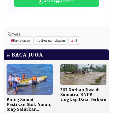
WhatsApp Channel
TAGS
#
#
#
Pamekasan
polres pamekasan
tni
BACA JUGA
303 Korban Jiwa di
Sumatra, BNPB
Ungkap Data Terbaru
Bulog Sumut
Pastikan Stok Aman,
Siap Salurkan