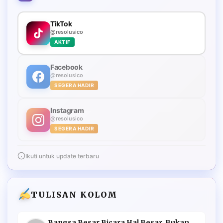
TikTok
@resolusico
AKTIF
Facebook
@resolusico
SEGERA HADIR
Instagram
@resolusico
SEGERA HADIR
Ikuti untuk update terbaru
TULISAN KOLOM
Bangsa Besar Bicara Hal Besar, Bukan