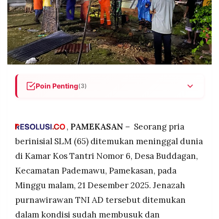
POLICY
WARGA
INFORMASI
KIRIM
IKLAN
TULISAN
PENGADUAN
TERM
OF
SERVICE
Poin Penting
(3)
Ditemukan Membusuk: SLM (65) pensiunan TNI
IKUTI
AD ditemukan tewas di Kamar Kos Tantri No. 6,
KAMI
Desa Buddagan, Pamekasan pada Minggu 21
,
PAMEKASAN –
Seorang pria
Desember 2025 malam, kondisi membengkak
berinisial SLM (65) ditemukan meninggal dunia
dan bau menyengat.
di Kamar Kos Tantri Nomor 6, Desa Buddagan,
Ketahuan dari Bau Tak Sedap: Penghuni kos lain
Kecamatan Pademawu, Pamekasan, pada
Ahmad Kusairi cium aroma tidak lazim, cek lewat
jendela temukan SLM tak bergerak, lapor polisi
Minggu malam, 21 Desember 2025. Jenazah
pukul 20.30 WIB.
purnawirawan TNI AD tersebut ditemukan
©
Tidak Ada Kekerasan: Polres Pamekasan olah
PT.
dalam kondisi sudah membusuk dan
TKP dan evakuasi jenazah ke RSUD Smart, hasil
RESOLUSI