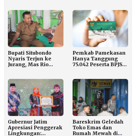
Bantuan Pangan
untuk Korban
Bencana
Bupati Situbondo
Pemkab Pamekasan
Nyaris Terjun ke
Hanya Tanggung
Jurang, Mas Rio
75.042 Peserta BPJS
Selamat dari Motor
PBID di 2026, 86 Ribu
Blong
Warga Terancam
Putus Layanan
Gubernur Jatim
Bareskrim Geledah
Apresiasi Penggerak
Toko Emas dan
Lingkungan:
Rumah Mewah di