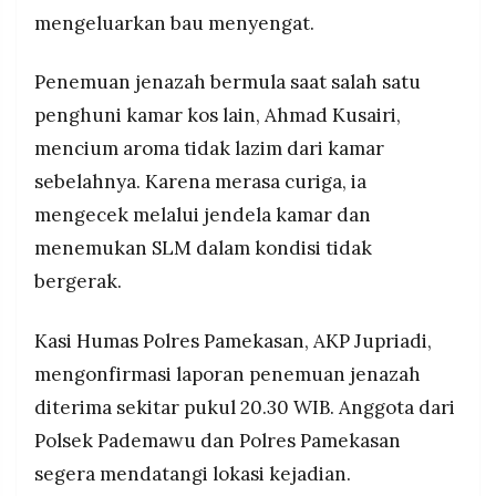
MEDIA
mengeluarkan bau menyengat.
pemeriksaan tak ada tanda kekerasan, keluarga
PRAMUDITA
terima dan tak menuntut, jenazah dimakamkan di
Pamekasan.
Penemuan jenazah bermula saat salah satu
penghuni kamar kos lain, Ahmad Kusairi,
©
Resolusi.co
-
mencium aroma tidak lazim dari kamar
2026
sebelahnya. Karena merasa curiga, ia
PT.
mengecek melalui jendela kamar dan
RESOLUSI
MEDIA
menemukan SLM dalam kondisi tidak
PRAMUDITA
bergerak.
Kasi Humas Polres Pamekasan, AKP Jupriadi,
mengonfirmasi laporan penemuan jenazah
diterima sekitar pukul 20.30 WIB. Anggota dari
Polsek Pademawu dan Polres Pamekasan
segera mendatangi lokasi kejadian.