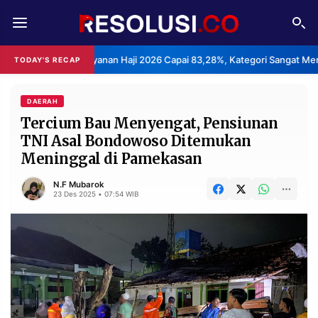
REDAKSI
TENTANG
san Layanan Haji 2026 Capai 83,28%, Kategori Sangat Memuaskan.
TODAY'S RECAP
•
RESOLUSI
IKLAN
TV
DAERAH
Tercium Bau Menyengat, Pensiunan
TNI Asal Bondowoso Ditemukan
RUBRIKASI
Meninggal di Pamekasan
EDITORIAL
AKSARA
N.F Mubarok
FINANSIA
PERSONA
23 Des 2025 • 07:54 WIB
DAERAH
NASIONAL
MANCA
SPORT
INFORMASI
PRIVACY
BERITA