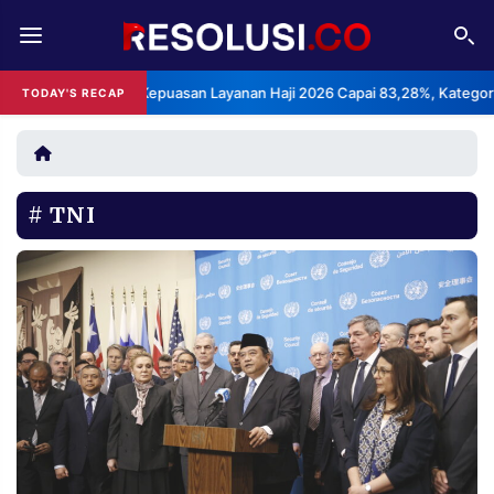
REDAKSI
TENTANG
: Indeks Kepuasan Layanan Haji 2026 Capai 83,28%, Kategori Sangat M
TODAY'S RECAP
RESOLUSI
IKLAN
TV
TNI
RUBRIKASI
EDITORIAL
AKSARA
FINANSIA
PERSONA
DAERAH
NASIONAL
MANCA
SPORT
INFORMASI
PRIVACY
BERITA