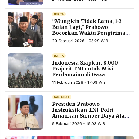
MEDIA
PRAMUDITA
BERITA
“Mungkin Tidak Lama, 1-2
Bulan Lagi,” Prabowo
Bocorkan Waktu Pengiriman
©
Resolusi.co
8.000 TNI ke Gaza
-
20 Februari 2026 - 08:29 WIB
2026
BERITA
PT.
Indonesia Siapkan 8.000
RESOLUSI
MEDIA
Prajurit TNI untuk Misi
PRAMUDITA
Perdamaian di Gaza
11 Februari 2026 - 17:08 WIB
NASIONAL
Presiden Prabowo
Instruksikan TNI-Polri
Amankan Sumber Daya Alam
dari Eksploitasi Ilegal
9 Februari 2026 - 19:03 WIB