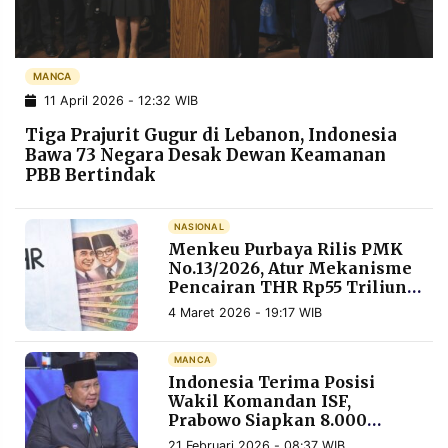
POLICY
WARGA
INFORMASI
KIRIM
IKLAN
TULISAN
MANCA
11 April 2026 - 12:32 WIB
PENGADUAN
TERM
OF
Tiga Prajurit Gugur di Lebanon, Indonesia
SERVICE
Bawa 73 Negara Desak Dewan Keamanan
PBB Bertindak
IKUTI
NASIONAL
KAMI
Menkeu Purbaya Rilis PMK
No.13/2026, Atur Mekanisme
Pencairan THR Rp55 Triliun
untuk ASN dan TNI-Polri
4 Maret 2026 - 19:17 WIB
MANCA
Indonesia Terima Posisi
Wakil Komandan ISF,
Prabowo Siapkan 8.000
©
PT.
Prajurit TNI ke Gaza
RESOLUSI
21 Februari 2026 - 08:37 WIB