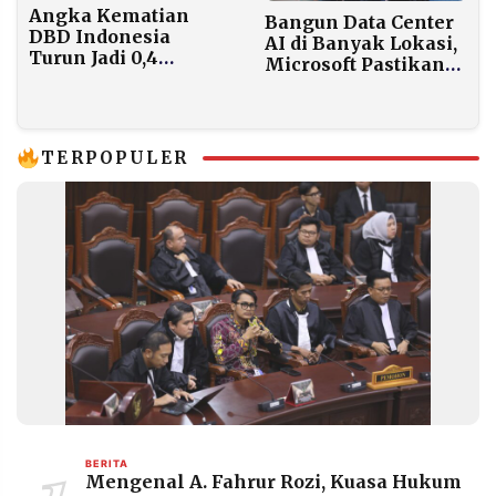
Angka Kematian
Bangun Data Center
DBD Indonesia
AI di Banyak Lokasi,
Turun Jadi 0,4
Microsoft Pastikan
Persen, Terendah
Warga Tak Bayar
Sepanjang Sejarah
Listrik Lebih Mahal
TERPOPULER
BERITA
Mengenal A. Fahrur Rozi, Kuasa Hukum