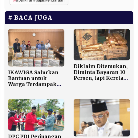
#
#parkiran#pajakkendaraan
BACA JUGA
Diklaim Ditemukan,
Diminta Bayaran 10
IKAWIGA Salurkan
Persen, tapi Kereta
Bantuan untuk
Emas Nazi di
Warga Terdampak
Polandia Ini Belum
Bencana di Aceh-
Terbukti Ada
Sumatera
DPC PDI Perjuangan