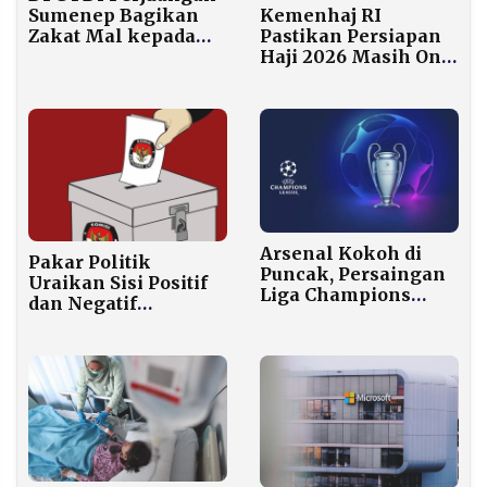
Kemenhaj RI
Sumenep Bagikan
Pastikan Persiapan
Zakat Mal kepada
Haji 2026 Masih On
4.000 Abang Becak,
Schedule di Tengah
Fauzi Wongsojudo
Eskalasi Konflik
Pimpin Langsung
Timur Tengah
Arsenal Kokoh di
Pakar Politik
Puncak, Persaingan
Uraikan Sisi Positif
Liga Champions
dan Negatif
Makin Panas
Pemilihan Kepala
Daerah Melalui
DPRD