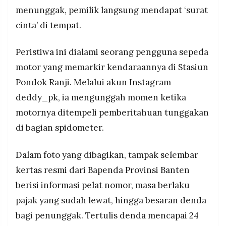
pemutihan dan penghapusan denda untuk
MEDIA
menunggak, pemilik langsung mendapat ‘surat
PRAMUDITA
meningkatkan kepatuhan wajib pajak.
cinta’ di tempat.
Peristiwa ini dialami seorang pengguna sepeda
©
Resolusi.co
motor yang memarkir kendaraannya di Stasiun
-
2026
Pondok Ranji. Melalui akun Instagram
PT.
deddy_pk, ia mengunggah momen ketika
RESOLUSI
MEDIA
motornya ditempeli pemberitahuan tunggakan
PRAMUDITA
di bagian spidometer.
Dalam foto yang dibagikan, tampak selembar
kertas resmi dari Bapenda Provinsi Banten
berisi informasi pelat nomor, masa berlaku
pajak yang sudah lewat, hingga besaran denda
bagi penunggak. Tertulis denda mencapai 24