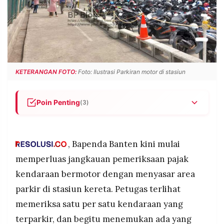
POLICY
WARGA
INFORMASI
KIRIM
IKLAN
TULISAN
PENGADUAN
TERM
OF
SERVICE
KETERANGAN FOTO:
Foto: Ilustrasi Parkiran motor di stasiun
Poin Penting
(3)
IKUTI
KAMI
Bapenda Banten melakukan pemeriksaan pajak
kendaraan di parkiran Stasiun Pondok Ranji,
menempelkan pemberitahuan tunggakan atau
, Bapenda Banten kini mulai
‘surat cinta’ pada kendaraan yang pajaknya telat.
memperluas jangkauan pemeriksaan pajak
Pemilik motor membagikan kejadian itu di media
kendaraan bermotor dengan menyasar area
sosial, menunjukkan surat resmi berisi data pelat,
parkir di stasiun kereta. Petugas terlihat
masa berlaku pajak, dan denda 24% per tahun.
memeriksa satu per satu kendaraan yang
Pemerintah daerah semakin gencar menarik
©
pajak kendaraan, termasuk lewat program
PT.
terparkir, dan begitu menemukan ada yang
RESOLUSI