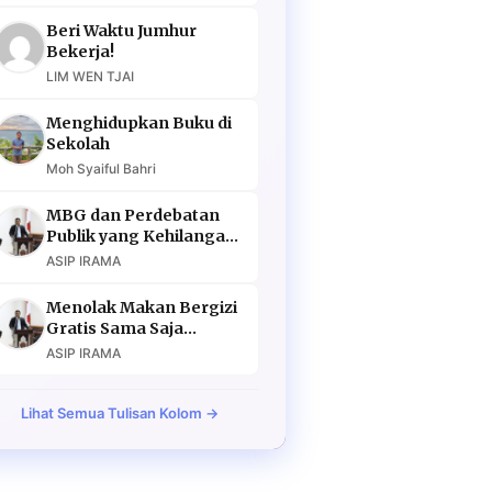
Beri Waktu Jumhur
Bekerja!
LIM WEN TJAI
Menghidupkan Buku di
Sekolah
Moh Syaiful Bahri
MBG dan Perdebatan
Publik yang Kehilangan
Argumen
ASIP IRAMA
Menolak Makan Bergizi
Gratis Sama Saja
Menolak Masa Depan
ASIP IRAMA
Lihat Semua Tulisan Kolom →