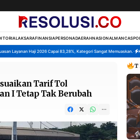
DITORIAL
AKSARA
FINANSIA
PERSONA
DAERAH
NASIONAL
MANCA
SPO
n Layanan Haji 2026 Capai 83,28%, Kategori Sangat Memuaskan.
Klas
•
T
suaikan Tarif Tol
an I Tetap Tak Berubah