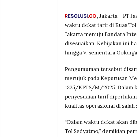
MEDIA
Kepmen PU 1325/KPTS/M/2025,
PRAMUDITA
Tarif baru ditetapkan Rp11.5
, Jakarta —PT J
Golongan IV–V, dengan penye
waktu dekat tarif di Ruas T
dan peningkatan kualitas lay
©
Jakarta menuju Bandara Inte
Resolusi.co
Tol Sedyatmo sebagai akses u
-
disesuaikan. Kebijakan ini h
logistik dan penumpang; pen
2026
sebelum melintas.
hingga V, sementara Golonga
PT.
RESOLUSI
MEDIA
Pengumuman tersebut disamp
PRAMUDITA
merujuk pada Keputusan Me
1325/KPTS/M/2025. Dalam k
penyesuaian tarif diperluka
kualitas operasional di salah 
“Dalam waktu dekat akan dib
Tol Sedyatmo,” demikian pern