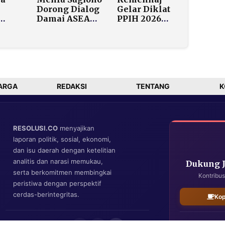
Dorong Dialog
Gelar Diklat
Damai ASEAN
PPIH 2026
Akun
Atasi
Bernuansa
Ketegangan
Militer untuk
Kamboja–
1.500 Petugas
esmi
Thailand
n di
lang
ARGA
REDAKSI
TENTANG
K
RESOLUSI.CO
menyajikan
laporan politik, sosial, ekonomi,
dan isu daerah dengan ketelitian
analitis dan narasi memukau,
Dukung 
serta berkomitmen membingkai
Kontribus
peristiwa dengan perspektif
cerdas-berintegritas.
Kop