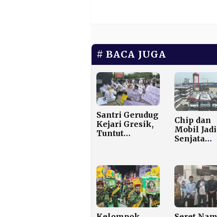
BACA JUGA
Santri Gerudug
Chip dan
Kejari Gresik,
Mobil Jadi
Tuntut
Senjata
Pembebasan
Jepang: E
Dua Kiai
Melesat
Tersangka
Tertinggi
Korupsi
Sejak 2022
China
Penyumb
Terbesar
Kelompok
Seret Na