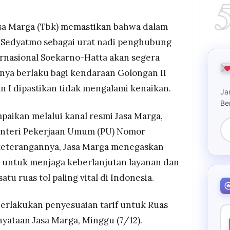
 namun tarif Golongan I tetap tidak berubah.
00 untuk Golongan II–III dan Rp12.500 untuk
asa Marga (Tbk) memastikan bahwa dalam
suaian dilakukan demi menjaga investasi, SPM,
ol Sedyatmo sebagai urat nadi penghubung
anan.
rnasional Soekarno-Hatta akan segera
tama ke Bandara Soetta tetap menjadi jalur vital
anya berlaku bagi kendaraan Golongan II
gguna diimbau memastikan saldo uang elektronik
n I dipastikan tidak mengalami kenaikan.
Ja
Be
aikan melalui kanal resmi Jasa Marga,
nteri Pekerjaan Umum (PU) Nomor
eterangannya, Jasa Marga menegaskan
n untuk menjaga keberlanjutan layanan dan
satu ruas tol paling vital di Indonesia.
erlakukan penyesuaian tarif untuk Ruas
yataan Jasa Marga, Minggu (7/12).