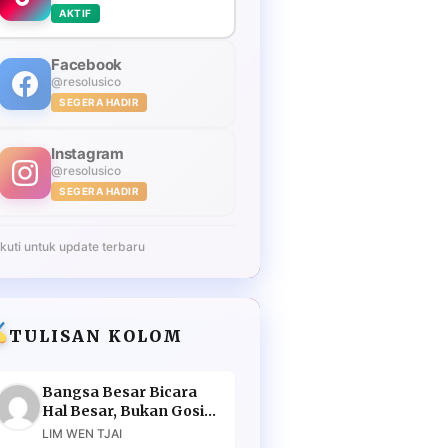
AKTIF
Facebook
@resolusico
SEGERA HADIR
Instagram
@resolusico
SEGERA HADIR
Ikuti untuk update terbaru
TULISAN KOLOM
Bangsa Besar Bicara
Hal Besar, Bukan Gosip
Murahan
LIM WEN TJAI