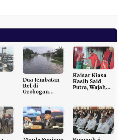
Kaisar Kiasa
Dua Jembatan
Kasih Said
Rel di
Putra, Wajah
Grobogan
Muda PDIP
kspor
Terendam
yang Naik
Banjir, PT KAI
Kelas di
Alihkan Tiga
Struktur Jateng
,
Rute Kereta
ang
nya
ma
Menlu Sugiono
Kemenhaj