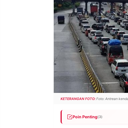
POLICY
WARGA
INFORMASI
KIRIM
IKLAN
TULISAN
PENGADUAN
TERM
OF
SERVICE
IKUTI
KAMI
KETERANGAN FOTO:
Foto: Antrean kendar
Poin Penting
(3)
©
PT.
Jasa Marga akan menerapkan
RESOLUSI