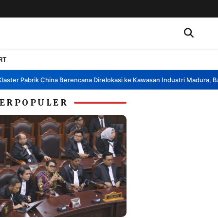
RT
ter Pabrik China Berencana Direlokasi ke Kawasan Industri Madura, Bang
ERPOPULER