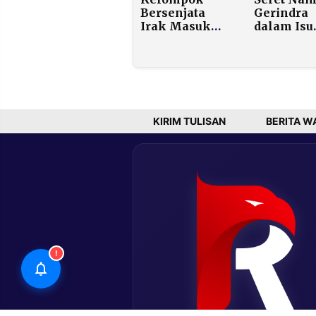
Bersenjata
Gerindra
Irak Masuk
dalam Isu
Iran Bawa
Korupsi, 
Bantuan
Facebook
Kemanusiaan
“Rachel
di Tengah
Rachel” R
Ancaman
Dipolisika
Serangan
Polres Ma
Darat AS
KIRIM TULISAN
BERITA W
!