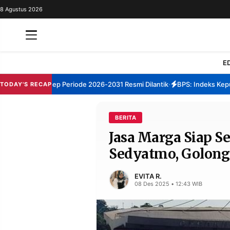
8 Agustus 2026
REDAKSI
TENTANG
RESOLUSI
IKLAN
E
TV
TBM Sumenep Periode 2026-2031 Resmi Dilantik
BPS: Indeks Kepuasa
TODAY'S RECAP
•
RUBRIKASI
EDITORIAL
AKSARA
BERITA
Jasa Marga Siap Se
FINANSIA
PERSONA
Sedyatmo, Golong
DAERAH
NASIONAL
MANCA
SPORT
EVITA R.
08 Des 2025 • 12:43 WIB
INFORMASI
PRIVACY
BERITA