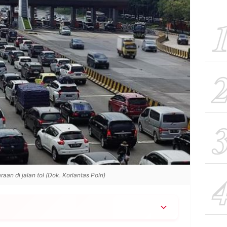
aan di jalan tol (Dok. Korlantas Polri)
 penyesuaian tarif Tol Sedyatmo berdasarkan