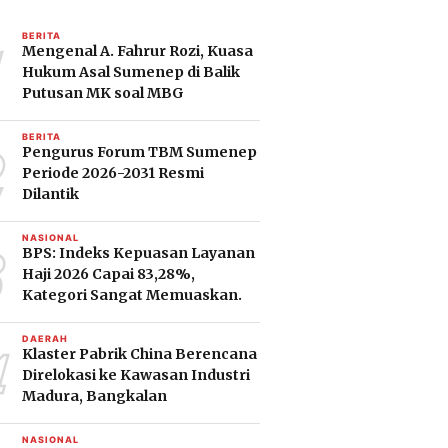
1
BERITA
Mengenal A. Fahrur Rozi, Kuasa
Hukum Asal Sumenep di Balik
Putusan MK soal MBG
2
BERITA
Pengurus Forum TBM Sumenep
Periode 2026-2031 Resmi
Dilantik
3
NASIONAL
BPS: Indeks Kepuasan Layanan
Haji 2026 Capai 83,28%,
Kategori Sangat Memuaskan.
4
DAERAH
Klaster Pabrik China Berencana
Direlokasi ke Kawasan Industri
Madura, Bangkalan
NASIONAL