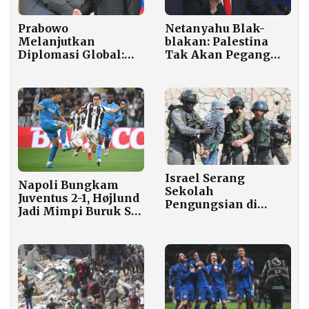
Prabowo
Netanyahu Blak-
Melanjutkan
blakan: Palestina
Diplomasi Global:
Tak Akan Pegang
Usai Terima Nishan-
Gaza, Apapun
e-Pakistan, Kini
Caranya
Duduk Semeja
dengan Putin di
Kremlin
Israel Serang
Napoli Bungkam
Sekolah
Juventus 2-1, Højlund
Pengungsian di
Jadi Mimpi Buruk Si
Gaza, 5 Warga Tewas
Nyonya Tua