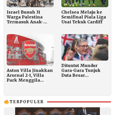
Israel Bunuh 31
Chelsea Melaju ke
Warga Palestina
Semifinal Piala Liga
Termasuk Anak-
Usai Tekuk Cardiff
anak Sehari Sebelum
Rafah Dibuka
Dituntut Mundur
Gara-Gara Tunjuk
Aston Villa Jinakkan
Duta Besar
Arsenal 2-1, Villa
Bermasalah, PM
Park Menggila
Starmer: Saya Tidak
Malam Ini
Siap Tinggalkan
Mandat
TERPOPULER