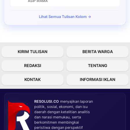
ASIP IRAMA
Lihat Semua Tulisan Kolom →
KIRIM TULISAN
BERITA WARGA
REDAKSI
TENTANG
KONTAK
INFORMASI IKLAN
RESOLUSI.CO
menyajikan laporan
politik, sosial, ekonomi, dan isu
daerah dengan ketelitian analitis
dan narasi memukau, serta
berkomitmen membingkai
peristiwa dengan perspektif