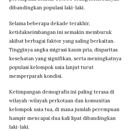
diri yang tinggi.
MEDIA
dibandingkan populasi laki-laki.
PRAMUDITA
Muncul fenomena "sewa suami per jam" sebagai
adaptasi sosial, platform seperti Komanda24
Selama beberapa dekade terakhir,
sediakan jasa pria untuk pekerjaan rumah
tangga, diterima luas sebagai solusi praktis
©
ketidakseimbangan ini semakin memburuk
Resolusi.co
menghadapi realitas demografis yang tidak
-
akibat berbagai faktor yang saling berkaitan.
seimbang.
2026
Tingginya angka migrasi kaum pria, disparitas
PT.
kesehatan yang signifikan, serta meningkatnya
RESOLUSI
MEDIA
PRAMUDITA
populasi kelompok usia lanjut turut
memperparah kondisi.
Ketimpangan demografis ini paling terasa di
wilayah-wilayah perkotaan dan komunitas
kelompok usia tua, di mana jumlah perempuan
hampir mencapai dua kali lipat dibandingkan
laki-laki.