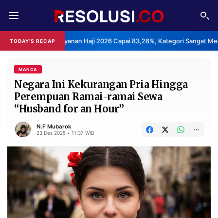
REDAKSI
TENTANG
an Layanan Haji 2026 Capai 83,28%, Kategori Sangat Memuaskan.
TODAY'S RECAP
•
RESOLUSI
IKLAN
TV
MANCA
Negara Ini Kekurangan Pria Hingga
Perempuan Ramai-ramai Sewa
RUBRIKASI
“Husband for an Hour”
EDITORIAL
AKSARA
N.F Mubarok
FINANSIA
PERSONA
23 Des 2025 • 11:37 WIB
DAERAH
NASIONAL
MANCA
SPORT
INFORMASI
PRIVACY
BERITA