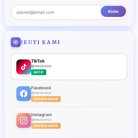
Kirim
IKUTI KAMI
TikTok
@resolusico
AKTIF
Facebook
@resolusico
SEGERA HADIR
Instagram
@resolusico
SEGERA HADIR