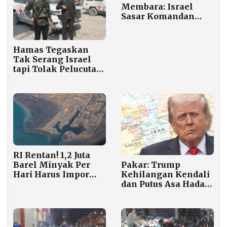
Membara: Israel
Sasar Komandan
Senior Hizbullah, 7
Warga Tewas
Hamas Tegaskan
Tak Serang Israel
tapi Tolak Pelucutan
Senjata
RI Rentan! 1,2 Juta
Pakar: Trump
Barel Minyak Per
Kehilangan Kendali
Hari Harus Impor
dan Putus Asa Hadapi
Lewat Selat Hormuz
Iran