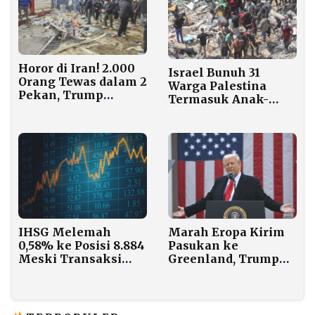
Horor di Iran! 2.000
Israel Bunuh 31
Orang Tewas dalam 2
Warga Palestina
Pekan, Trump
Termasuk Anak-
Batalkan Pertemuan
anak Sehari Sebelum
dengan Teheran
Rafah Dibuka
IHSG Melemah
Marah Eropa Kirim
0,58% ke Posisi 8.884
Pasukan ke
Meski Transaksi
Greenland, Trump
Harian Saham Capai
Jatuhkan Sanksi
Rp 40 Triliun
Tarif 10% ke 8
Negara