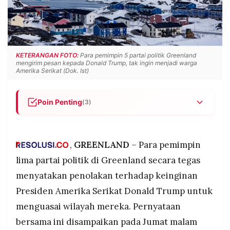
POLICY
WARGA
INFORMASI
KIRIM
IKLAN
TULISAN
PENGADUAN
TERM
KETERANGAN FOTO:
Para pemimpin 5 partai politik Greenland
OF
mengirim pesan kepada Donald Trump, tak ingin menjadi warga
SERVICE
Amerika Serikat (Dok. Ist)
Poin Penting
(3)
IKUTI
Lima partai politik Greenland sepakat menolak
KAMI
keinginan Trump menguasai wilayah mereka
dengan tegas menyatakan ingin tetap menjadi
,
GREENLAND
– Para pemimpin
orang Greenland, bukan Amerika atau Denmark.
lima partai politik di Greenland secara tegas
Trump mengancam penggunaan cara militer
menyatakan penolakan terhadap keinginan
untuk menguasai Greenland dengan alasan
Presiden Amerika Serikat Donald Trump untuk
keamanan nasional AS dari ancaman Rusia dan
China, meski tidak ada klaim resmi kedua negara
menguasai wilayah mereka. Pernyataan
tersebut.
©
bersama ini disampaikan pada Jumat malam
PT.
RESOLUSI
Jajak pendapat menunjukkan 85 persen warga