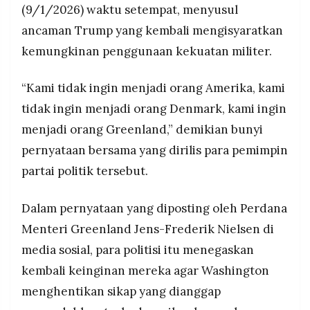
(9/1/2026) waktu setempat, menyusul
MEDIA
Greenland menolak bergabung dengan AS,
PRAMUDITA
ancaman Trump yang kembali mengisyaratkan
sementara Denmark dan sekutu Eropa
menyatakan keterkejutan atas ancaman Trump.
kemungkinan penggunaan kekuatan militer.
©
Resolusi.co
“Kami tidak ingin menjadi orang Amerika, kami
-
2026
tidak ingin menjadi orang Denmark, kami ingin
menjadi orang Greenland,” demikian bunyi
PT.
RESOLUSI
MEDIA
pernyataan bersama yang dirilis para pemimpin
PRAMUDITA
partai politik tersebut.
Dalam pernyataan yang diposting oleh Perdana
Menteri Greenland Jens-Frederik Nielsen di
media sosial, para politisi itu menegaskan
kembali keinginan mereka agar Washington
menghentikan sikap yang dianggap