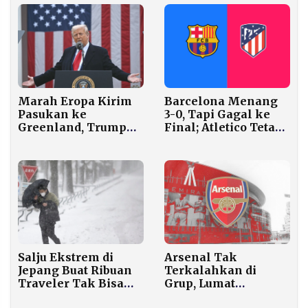
Barcelona Menang
Marah Eropa Kirim
3-0, Tapi Gagal ke
Pasukan ke
Final; Atletico Tetap
Greenland, Trump
Melaju
Jatuhkan Sanksi
Tarif 10% ke 8
Negara
Salju Ekstrem di
Arsenal Tak
Jepang Buat Ribuan
Terkalahkan di
Traveler Tak Bisa
Grup, Lumat
Pulang, Menginap di
Club Brugge 3-0