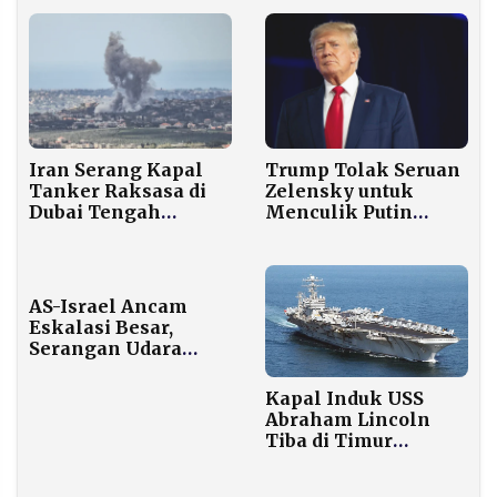
Bandara
Trump Tolak Seruan
Iran Serang Kapal
Zelensky untuk
Tanker Raksasa di
Menculik Putin
Dubai Tengah
seperti Operasi
Malam, Dunia
Maduro
Khawatir Bencana
Tumpahan Minyak
di Teluk
AS-Israel Ancam
Eskalasi Besar,
Serangan Udara
Meluas ke Tehran
dan Dahiyeh Beirut
Kapal Induk USS
pada Hari Ketujuh
Abraham Lincoln
Perang
Tiba di Timur
Tengah, Trump
Klaim Iran Ingin