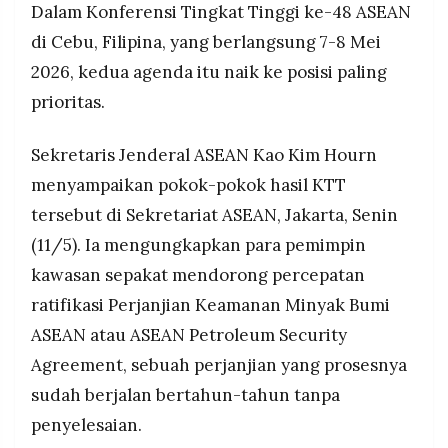
Dalam Konferensi Tingkat Tinggi ke-48 ASEAN
MEDIA
PRAMUDITA
Indonesia aktif mendorong agenda ini melalui
di Cebu, Filipina, yang berlangsung 7-8 Mei
Presiden Prabowo, Menko Airlangga, dan Menlu
2026, kedua agenda itu naik ke posisi paling
Sugiono, dengan menekankan diversifikasi energi
dan penguatan kerja sama regional sebagai
prioritas.
©
prioritas mendesak.
Resolusi.co
-
2026
Sekretaris Jenderal ASEAN Kao Kim Hourn
menyampaikan pokok-pokok hasil KTT
PT.
RESOLUSI
tersebut di Sekretariat ASEAN, Jakarta, Senin
MEDIA
PRAMUDITA
(11/5). Ia mengungkapkan para pemimpin
kawasan sepakat mendorong percepatan
ratifikasi Perjanjian Keamanan Minyak Bumi
ASEAN atau ASEAN Petroleum Security
Agreement, sebuah perjanjian yang prosesnya
sudah berjalan bertahun-tahun tanpa
penyelesaian.