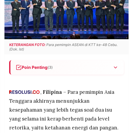
POLICY
WARGA
INFORMASI
KIRIM
IKLAN
TULISAN
PENGADUAN
TERM
OF
SERVICE
KETERANGAN FOTO:
Para pemimpin ASEAN di KTT ke-48 Cebu.
(Dok. Ist)
IKUTI
Poin Penting
(3)
KAMI
Para pemimpin ASEAN di KTT ke-48 Cebu
menyepakati percepatan ratifikasi ASEAN
Petroleum Security Agreement dan
,
Filipina
– Para pemimpin Asia
pengoperasian ASEAN Power Grid untuk
Tenggara akhirnya menunjukkan
perdagangan listrik lintas batas.
kesepahaman yang lebih tegas soal dua isu
Krisis Timur Tengah menjadi pemicu utama,
yang selama ini kerap berhenti pada level
mendorong ASEAN merilis pernyataan khusus
©
soal langkah-langkah menjaga ketahanan energi,
retorika, yaitu ketahanan energi dan pangan.
PT.
pangan, dan rantai pasokan kawasan.
RESOLUSI