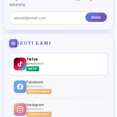
sekarang.
Kirim
IKUTI KAMI
TikTok
@resolusico
AKTIF
Facebook
@resolusico
SEGERA HADIR
Instagram
@resolusico
SEGERA HADIR