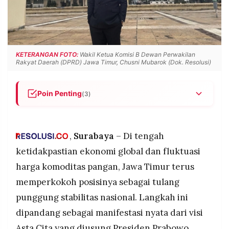
POLICY
WARGA
INFORMASI
KIRIM
IKLAN
TULISAN
PENGADUAN
TERM
KETERANGAN FOTO:
Wakil Ketua Komisi B Dewan Perwakilan
OF
Rakyat Daerah (DPRD) Jawa Timur, Chusni Mubarok (Dok. Resolusi)
SERVICE
Poin Penting
(3)
Jawa Timur berkomitmen menjadi pilar utama visi
IKUTI
KAMI
Asta Cita Presiden Prabowo Subianto dalam
mencapai swasembada pangan dan menjaga
,
Surabaya
– Di tengah
stabilitas ekonomi nasional.
ketidakpastian ekonomi global dan fluktuasi
Fokus utama adalah menciptakan nilai tambah
harga komoditas pangan, Jawa Timur terus
produk tani dan nelayan melalui hilirisasi lokal
memperkokoh posisinya sebagai tulang
yang dikelola oleh koperasi desa dan UMKM
untuk meningkatkan kesejahteraan rakyat secara
punggung stabilitas nasional. Langkah ini
langsung.
dipandang sebagai manifestasi nyata dari visi
©
Keberhasilan menekan inflasi pangan di Jawa
PT.
Asta Cita yang diusung Presiden Prabowo
RESOLUSI