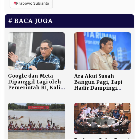
#
Prabowo Subianto
BACA JUGA
Google dan Meta
Ara Akui Susah
Dipanggil Lagi oleh
Bangun Pagi, Tapi
Pemerintah RI, Kali
Hadir Dampingi
Ini Tak Bisa Berkelit
Prabowo di Akad
dari 29 Pertanyaan
Massal 50.030 KPR
FLPP