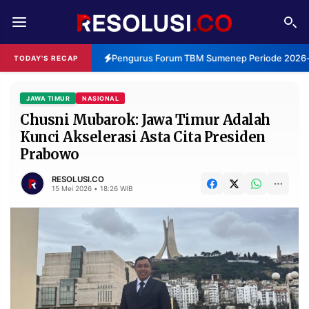
REDAKSI
TENTANG
Pengurus Forum TBM Sumenep Periode 2026-2
TODAY'S RECAP
RESOLUSI
IKLAN
TV
JAWA TIMUR
NASIONAL
Chusni Mubarok: Jawa Timur Adalah
Kunci Akselerasi Asta Cita Presiden
RUBRIKASI
Prabowo
EDITORIAL
AKSARA
RESOLUSI.CO
FINANSIA
PERSONA
15 Mei 2026 • 18:26 WIB
DAERAH
NASIONAL
MANCA
SPORT
INFORMASI
PRIVACY
BERITA