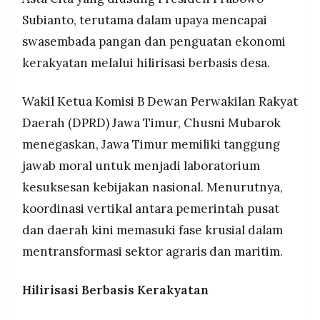
Timur didorong oleh sinergi antara pusat dan
MEDIA
PRAMUDITA
Subianto, terutama dalam upaya mencapai
daerah dalam hal distribusi pupuk, mekanisasi
pertanian, serta mitigasi risiko iklim.
swasembada pangan dan penguatan ekonomi
kerakyatan melalui hilirisasi berbasis desa.
©
Resolusi.co
-
Wakil Ketua Komisi B Dewan Perwakilan Rakyat
2026
Daerah (DPRD) Jawa Timur, Chusni Mubarok
PT.
menegaskan, Jawa Timur memiliki tanggung
RESOLUSI
MEDIA
PRAMUDITA
jawab moral untuk menjadi laboratorium
kesuksesan kebijakan nasional. Menurutnya,
koordinasi vertikal antara pemerintah pusat
dan daerah kini memasuki fase krusial dalam
mentransformasi sektor agraris dan maritim.
Hilirisasi Berbasis Kerakyatan