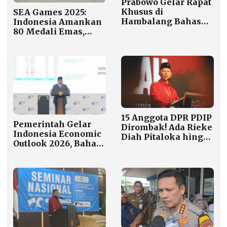
Prabowo Gelar Rapat
Khusus di
SEA Games 2025:
Hambalang Bahas
Indonesia Amankan
Kerja Sama
80 Medali Emas,
Pendidikan dengan
Kukuh di Peringkat
Universitas Inggris
Dua
15 Anggota DPR PDIP
Pemerintah Gelar
Dirombak! Ada Rieke
Indonesia Economic
Diah Pitaloka hingga
Outlook 2026, Bahas
Adian Napitupulu
Program MBG
hingga Danantara