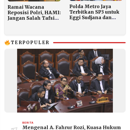
Polda Metro Jaya
Ramai Wacana
Terbitkan SP3 untuk
Reposisi Polri, HAMI:
Eggi Sudjana dan
Jangan Salah Tafsir
Damai Lubis dalam
Mandat Reformasi
Kasus Ijazah Jokowi
TERPOPULER
BERITA
Mengenal A. Fahrur Rozi, Kuasa Hukum