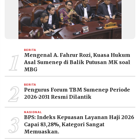
MEDIA
PRAMUDITA
©
Resolusi.co
-
2026
1
BERITA
Mengenal A. Fahrur Rozi, Kuasa Hukum
PT.
Asal Sumenep di Balik Putusan MK soal
RESOLUSI
MEDIA
MBG
PRAMUDITA
2
BERITA
Pengurus Forum TBM Sumenep Periode
2026-2031 Resmi Dilantik
3
NASIONAL
BPS: Indeks Kepuasan Layanan Haji 2026
Capai 83,28%, Kategori Sangat
Memuaskan.