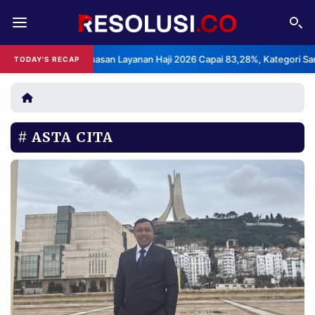
REDAKSI
TENTANG
 Indeks Kepuasan Layanan Haji 2026 Capai 83,28%, Kategori Sangat Me
TODAY'S RECAP
RESOLUSI
IKLAN
TV
ASTA CITA
RUBRIKASI
EDITORIAL
AKSARA
FINANSIA
PERSONA
DAERAH
NASIONAL
MANCA
SPORT
INFORMASI
PRIVACY
BERITA