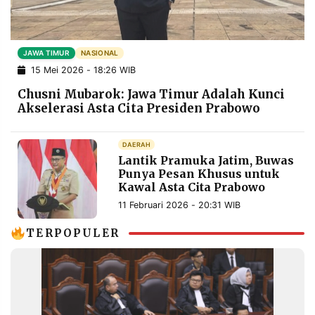
POLICY
WARGA
INFORMASI
KIRIM
IKLAN
TULISAN
JAWA TIMUR
NASIONAL
15 Mei 2026 - 18:26 WIB
PENGADUAN
TERM
OF
Chusni Mubarok: Jawa Timur Adalah Kunci
SERVICE
Akselerasi Asta Cita Presiden Prabowo
DAERAH
IKUTI
Lantik Pramuka Jatim, Buwas
KAMI
Punya Pesan Khusus untuk
Kawal Asta Cita Prabowo
11 Februari 2026 - 20:31 WIB
TERPOPULER
©
PT.
RESOLUSI