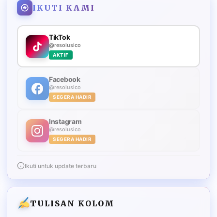
IKUTI KAMI
TikTok
@resolusico
AKTIF
Facebook
@resolusico
SEGERA HADIR
Instagram
@resolusico
SEGERA HADIR
Ikuti untuk update terbaru
TULISAN KOLOM