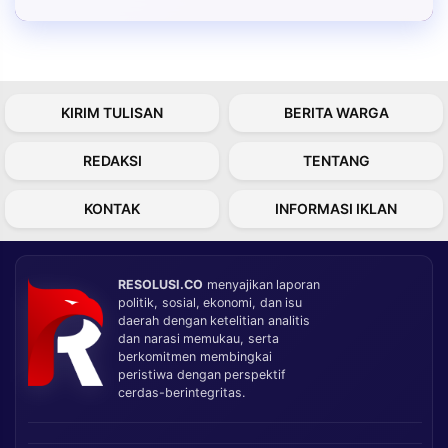
KIRIM TULISAN
BERITA WARGA
REDAKSI
TENTANG
KONTAK
INFORMASI IKLAN
RESOLUSI.CO
menyajikan laporan
politik, sosial, ekonomi, dan isu
daerah dengan ketelitian analitis
dan narasi memukau, serta
berkomitmen membingkai
peristiwa dengan perspektif
cerdas-berintegritas.