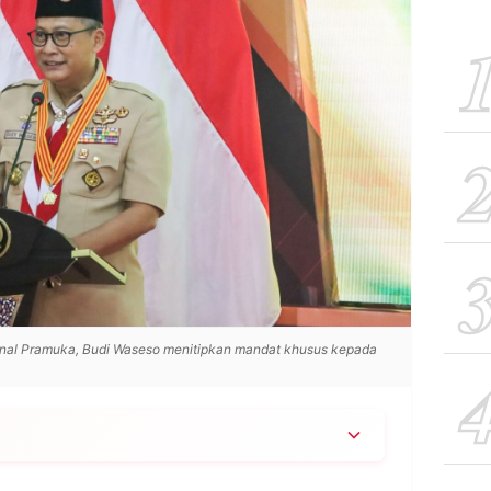
onal Pramuka, Budi Waseso menitipkan mandat khusus kepada
rus Kwarda Pramuka Jatim dan meminta kader