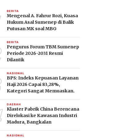
1
BERITA
Mengenal A. Fahrur Rozi, Kuasa
Hukum Asal Sumenep di Balik
Putusan MK soal MBG
2
BERITA
Pengurus Forum TBM Sumenep
Periode 2026-2031 Resmi
Dilantik
3
NASIONAL
BPS: Indeks Kepuasan Layanan
Haji 2026 Capai 83,28%,
Kategori Sangat Memuaskan.
4
DAERAH
Klaster Pabrik China Berencana
Direlokasi ke Kawasan Industri
Madura, Bangkalan
NASIONAL