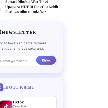
5
Sehari Dibuka, War Tiket
Upacara HUT RI Diserbu Lebih
dari 128 Ribu Pendaftar

NEWSLETTER
ngan lewatkan berita terbaru!
rlangganan gratis sekarang.
Kirim
IKUTI KAMI
TikTok
@resolusico