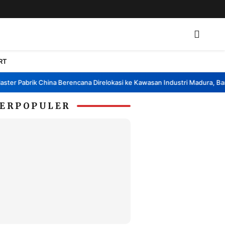
RT
 Pabrik China Berencana Direlokasi ke Kawasan Industri Madura, Bangkal
ERPOPULER