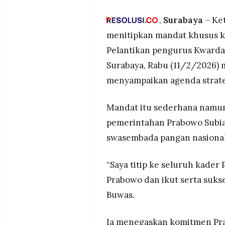
mengawal Asta Cita serta m
MEDIA
PRAMUDITA
Buwas mendorong Pramuka m
,
Surabaya
– Ket
generasi muda agar tertarik 
menitipkan mandat khusus k
teknologi pertanian
Pelantikan pengurus Kwarda
©
Ketua Kwarda Pramuka Jatim
Resolusi.co
Surabaya, Rabu (11/2/2026)
-
produktif, terutama di bidan
2026
kolaborasi lintas sektor
menyampaikan agenda strateg
PT.
RESOLUSI
Mandat itu sederhana namun 
MEDIA
PRAMUDITA
pemerintahan Prabowo Subia
swasembada pangan nasional
“Saya titip ke seluruh kader
Prabowo dan ikut serta suk
Buwas.
Ia menegaskan komitmen Pra