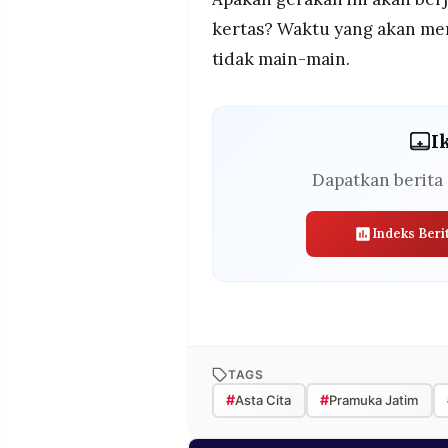
kertas? Waktu yang akan men
tidak main-main.
I
Dapatkan berita 
Indeks Beri
TAGS
#
#
Asta Cita
Pramuka Jatim