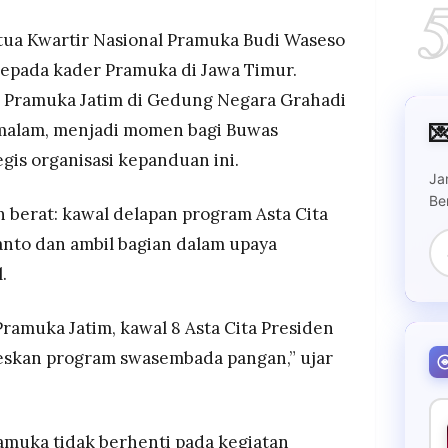
endukung program swasembada pangan nasional
enjadi garda terdepan dalam mengedukasi
ua Kwartir Nasional Pramuka Budi Waseso
menjadi petani milenial yang memanfaatkan
epada kader Pramuka di Jawa Timur.
 Pramuka Jatim di Gedung Negara Grahadi
 Arum Sabil menegaskan komitmen pada Pramuka

 malam, menjadi momen bagi Buwas
g pangan dan energi terbarukan dengan melibatkan
is organisasi kepanduan ini.
Ja
Be
berat: kawal delapan program Asta Cita
nto dan ambil bagian dalam upaya
.
 Pramuka Jatim, kawal 8 Asta Cita Presiden
seskan program swasembada pangan,” ujar
muka tidak berhenti pada kegiatan