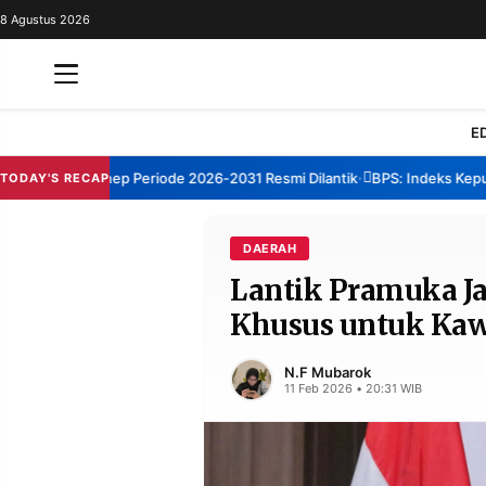
8 Agustus 2026
REDAKSI
TENTANG
RESOLUSI
IKLAN
E
TV
BM Sumenep Periode 2026-2031 Resmi Dilantik
BPS: Indeks Kepuasan 
TODAY'S RECAP
•
RUBRIKASI
EDITORIAL
AKSARA
DAERAH
Lantik Pramuka J
FINANSIA
PERSONA
Khusus untuk Kaw
DAERAH
NASIONAL
MANCA
SPORT
N.F Mubarok
11 Feb 2026 • 20:31 WIB
INFORMASI
PRIVACY
BERITA