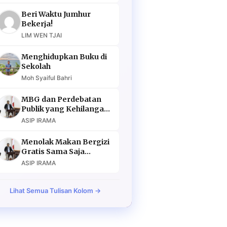
Beri Waktu Jumhur
Bekerja!
LIM WEN TJAI
Menghidupkan Buku di
Sekolah
Moh Syaiful Bahri
MBG dan Perdebatan
Publik yang Kehilangan
Argumen
ASIP IRAMA
Menolak Makan Bergizi
Gratis Sama Saja
Menolak Masa Depan
ASIP IRAMA
Lihat Semua Tulisan Kolom →