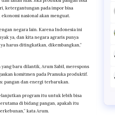
dan lahan luas. Jika produksi pangan bisa
i, ketergantungan pada impor bisa
an ekonomi nasional akan menguat.
dengan negara lain. Karena Indonesia ini
ak ya, dan kita negara agraris punya
nya harus ditingkatkan, dikembangkan,”
yang baru dilantik, Arum Sabil, merespons
askan komitmen pada Pramuka produktif.
as: pangan dan energi terbarukan.
melanjutkan program itu untuk lebih bisa
terutama di bidang pangan, apakah itu
perkebunan,” kata Arum.