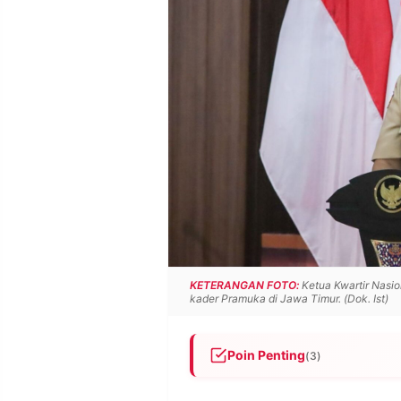
POLICY
WARGA
INFORMASI
KIRIM
IKLAN
TULISAN
PENGADUAN
TERM
OF
SERVICE
IKUTI
KAMI
KETERANGAN FOTO:
Ketua Kwartir Nasi
kader Pramuka di Jawa Timur. (Dok. Ist)
Poin Penting
(3)
©
Budi Waseso melantik pengu
PT.
RESOLUSI