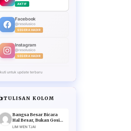
AKTIF
Facebook
@resolusico
SEGERA HADIR
Instagram
@resolusico
SEGERA HADIR
Ikuti untuk update terbaru
️
TULISAN KOLOM
Bangsa Besar Bicara
Hal Besar, Bukan Gosip
Murahan
LIM WEN TJAI