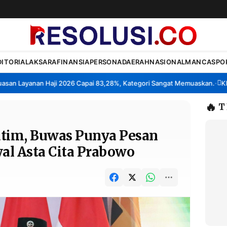
DITORIAL
AKSARA
FINANSIA
PERSONA
DAERAH
NASIONAL
MANCA
SPO
Layanan Haji 2026 Capai 83,28%, Kategori Sangat Memuaskan.
Klaster
•
🔥
T
atim, Buwas Punya Pesan
al Asta Cita Prabowo