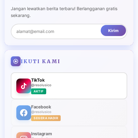
Jangan lewatkan berita terbaru! Berlangganan gratis
sekarang.
Kirim
IKUTI KAMI
TikTok
@resolusico
AKTIF
Facebook
@resolusico
SEGERA HADIR
Instagram