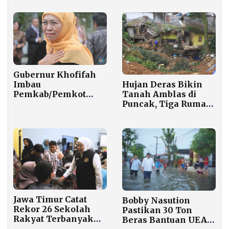
Rp2,4 Juta
Purbaya Ganti
Gembok Keraton
Surakarta
Gubernur Khofifah
Hujan Deras Bikin
Imbau
Tanah Amblas di
Pemkab/Pemkot
Puncak, Tiga Rumah
Jatim Batalkan Pesta
Warga Rusak
Kembang Api Tahun
Baru, Ganti dengan
Doa Bersama
Jawa Timur Catat
Bobby Nasution
Rekor 26 Sekolah
Pastikan 30 Ton
Rakyat Terbanyak
Beras Bantuan UEA
dari 166 SR yang