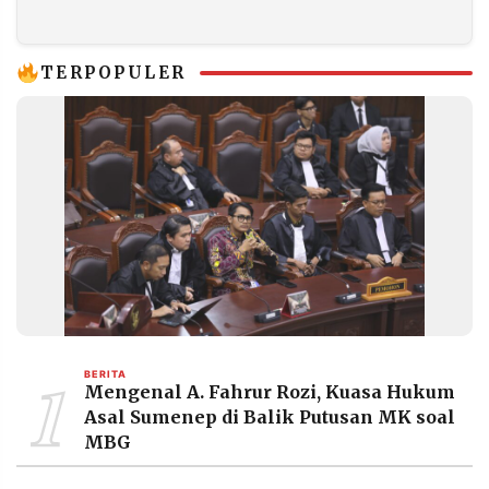
Tetap Disalurkan
Diresmikan Prabowo
Lewat
Muhammadiyah
TERPOPULER
1
BERITA
Mengenal A. Fahrur Rozi, Kuasa Hukum
Asal Sumenep di Balik Putusan MK soal
MBG