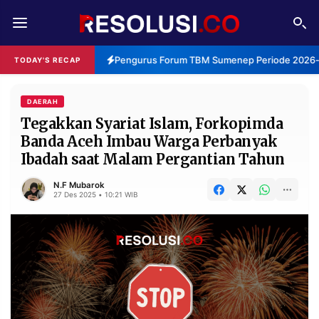
REDAKSI
TENTANG
Pengurus Forum TBM Sumenep Periode 2026-20
TODAY'S RECAP
RESOLUSI
IKLAN
TV
DAERAH
Tegakkan Syariat Islam, Forkopimda
Banda Aceh Imbau Warga Perbanyak
RUBRIKASI
Ibadah saat Malam Pergantian Tahun
EDITORIAL
AKSARA
N.F Mubarok
FINANSIA
PERSONA
27 Des 2025 • 10:21 WIB
DAERAH
NASIONAL
MANCA
SPORT
INFORMASI
PRIVACY
BERITA