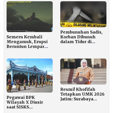
Pembunuhan Sadis,
Korban Dibunuh
Semeru Kembali
dalam Tidur di
Mengamuk, Erupsi
Rumahnya Sendiri
Beruntun Lempar
Abu hingga 1 Km
Disertai Lava Pijar
Resmi! Khofifah
Tetapkan UMK 2026
Pegawai BPK
Jatim: Surabaya
Wilayah X Diusir
Tertinggi Rp5,2 Juta,
saat SISKS
Situbondo Terendah
Pakubuwana XIV