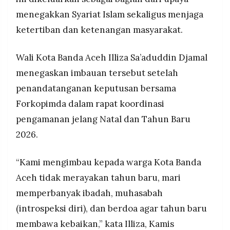
undangan dan qanun bagi yang melanggar,
MEDIA
PRAMUDITA
menegakkan Syariat Islam sekaligus menjaga
sebagaimana ditegaskan Bupati Aceh Barat.
ketertiban dan ketenangan masyarakat.
Wali Kota Illiza mengimbau warga perbanyak
ibadah, muhasabah, dan doa agar tahun baru
membawa kebaikan, sejalan dengan identitas
©
Wali Kota Banda Aceh Illiza Sa’aduddin Djamal
Resolusi.co
Banda Aceh sebagai Serambi Mekkah yang
-
menegaskan imbauan tersebut setelah
2026
menjunjung tinggi nilai-nilai keislaman.
penandatanganan keputusan bersama
PT.
Forkopimda dalam rapat koordinasi
RESOLUSI
MEDIA
PRAMUDITA
pengamanan jelang Natal dan Tahun Baru
2026.
“Kami mengimbau kepada warga Kota Banda
Aceh tidak merayakan tahun baru, mari
memperbanyak ibadah, muhasabah
(introspeksi diri), dan berdoa agar tahun baru
membawa kebaikan,” kata Illiza, Kamis