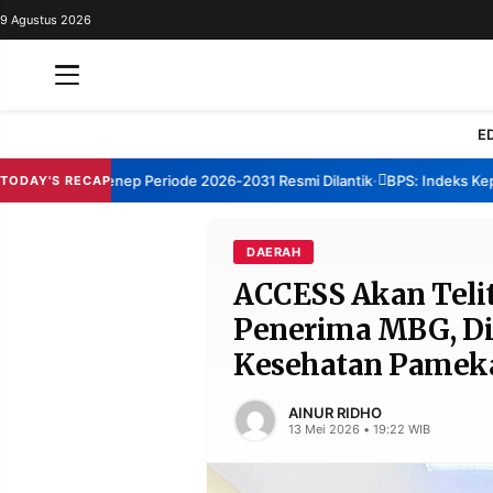
9 Agustus 2026
REDAKSI
TENTANG
RESOLUSI
IKLAN
E
TV
 TBM Sumenep Periode 2026-2031 Resmi Dilantik
BPS: Indeks Kepuasa
TODAY'S RECAP
•
RUBRIKASI
EDITORIAL
AKSARA
DAERAH
ACCESS Akan Telit
FINANSIA
PERSONA
Penerima MBG, D
DAERAH
NASIONAL
Kesehatan Pamek
MANCA
SPORT
AINUR RIDHO
13 Mei 2026 • 19:22 WIB
INFORMASI
PRIVACY
BERITA