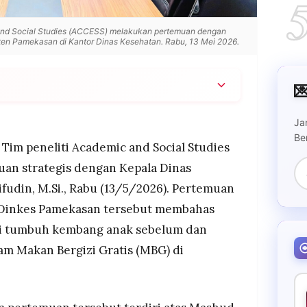
and Social Studies (ACCESS) melakukan pertemuan dengan
en Pamekasan di Kantor Dinas Kesehatan. Rabu, 13 Mei 2026.

ti tumbuh kembang dan status gizi anak
Ja
abupaten Pamekasan.
Be
endukung penelitian serta siap memfasilitasi
 Tim peneliti
Academic and Social Studies
lama riset berlangsung.
an strategis dengan Kepala
Dinas
PRD Pamekasan yang menilai hasil penelitian
Saifudin, M.Si., Rabu (13/5/2026). Pertemuan
penguatan kebijakan Program MBG.
 Dinkes Pamekasan tersebut membahas
ai tumbuh kembang anak sebelum dan
m Makan Bergizi Gratis (MBG) di