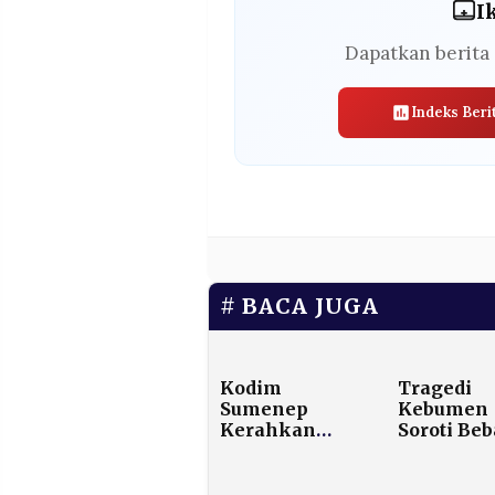
I
Dapatkan berita 
Indeks Beri
BACA JUGA
Kodim
Tragedi
Sumenep
Kebumen
Kerahkan
Soroti Be
Personel
Ganda
Pantau
Perempua
Realisasi
Tengah