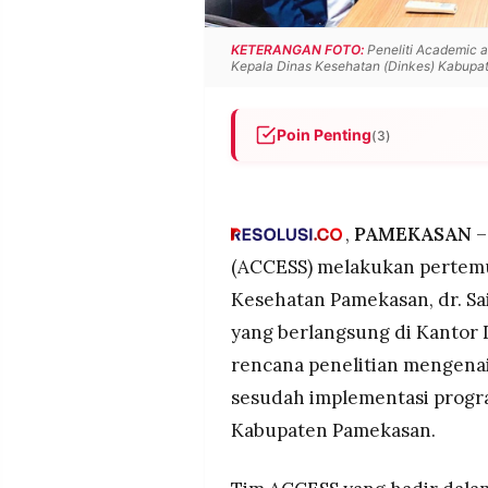
MEDIA
PRAMUDITA
KETERANGAN FOTO:
Peneliti Academic 
Kepala Dinas Kesehatan (Dinkes) Kabupat
©
Resolusi.co
Poin Penting
(3)
-
2026
Tim ACCESS berencana meneli
penerima Program MBG di K
PT.
RESOLUSI
Dinas Kesehatan Pamekasan m
,
PAMEKASAN
–
MEDIA
PRAMUDITA
kebutuhan data kesehatan se
(ACCESS)
melakukan pertemu
Dukungan juga datang dari D
Kesehatan Pamekasan
, dr. 
penting untuk evaluasi dan 
yang berlangsung di Kantor
rencana penelitian mengen
sesudah implementasi progra
Kabupaten Pamekasan.