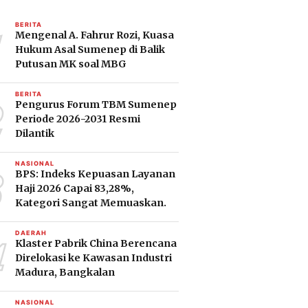
1
BERITA
Mengenal A. Fahrur Rozi, Kuasa
Hukum Asal Sumenep di Balik
Putusan MK soal MBG
2
BERITA
Pengurus Forum TBM Sumenep
Periode 2026-2031 Resmi
Dilantik
3
NASIONAL
BPS: Indeks Kepuasan Layanan
Haji 2026 Capai 83,28%,
Kategori Sangat Memuaskan.
4
DAERAH
Klaster Pabrik China Berencana
Direlokasi ke Kawasan Industri
Madura, Bangkalan
NASIONAL