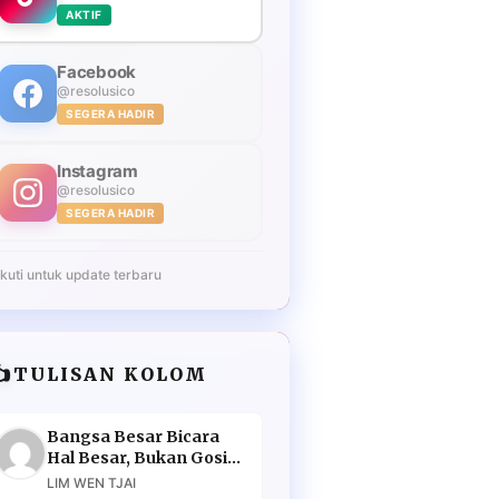
AKTIF
Facebook
@resolusico
SEGERA HADIR
Instagram
@resolusico
SEGERA HADIR
Ikuti untuk update terbaru
️
TULISAN KOLOM
Bangsa Besar Bicara
Hal Besar, Bukan Gosip
Murahan
LIM WEN TJAI