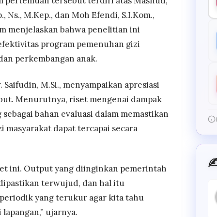
 pertemuan tersebut terdiri atas Mashud,
p., Ns., M.Kep., dan Moh Efendi, S.I.Kom.,
m menjelaskan bahwa penelitian ini
fektivitas program pemenuhan gizi
 dan perkembangan anak.
 Saifudin, M.Si., menyampaikan apresiasi
rsebut. Menurutnya, riset mengenai dampak
 sebagai bahan evaluasi dalam memastikan
zi masyarakat dapat tercapai secara
✍
t ini. Output yang diinginkan pemerintah
ipastikan terwujud, dan hal itu
periodik yang terukur agar kita tahu
lapangan,” ujarnya.