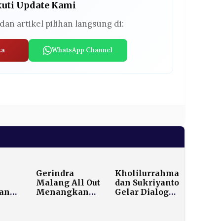
kuti Update Kami
dan artikel pilihan langsung di:
ta
WhatsApp Channel
Gerindra
Kholilurrahman
Malang All Out
dan Sukriyanto
ban
Menangkan
Gelar Dialog
Zia’ul Haq di
dengan Kepala
n di
Bursa Ketua
Desa dan
KONI
Camat se-