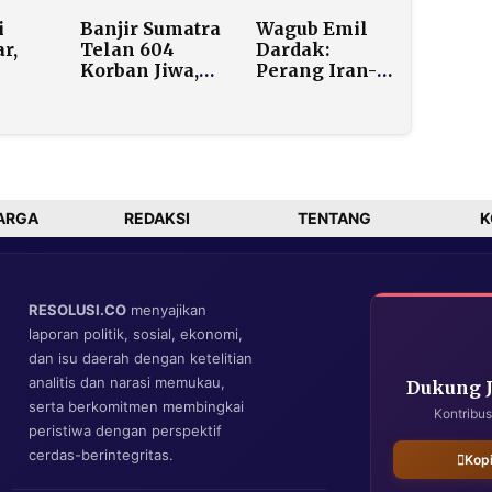
Pamekasan
i
Banjir Sumatra
Wagub Emil
dan
r,
Telan 604
Dardak:
Korban Jiwa,
Perang Iran-
Prabowo Turun
AS Picu
tai
Gunung Tinjau
Kenaikan
Daerah
Harga BBM
Terdampak
dan Plastik di
Jatim
ARGA
REDAKSI
TENTANG
K
RESOLUSI.CO
menyajikan
laporan politik, sosial, ekonomi,
dan isu daerah dengan ketelitian
analitis dan narasi memukau,
Dukung 
serta berkomitmen membingkai
Kontribus
peristiwa dengan perspektif
cerdas-berintegritas.
Kop