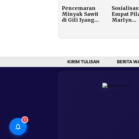
Program
Tekanan
Pencemaran
Sosialisas
Makan Bergizi
Ekonomi 
Minyak Sawit
Empat Pila
Gratis
Depresi
di Gili Iyang
Marlyn
Ancam
Maisrah:
Ekosistem Laut
Kader Par
dan Pariwisata,
Harus Jadi
Pemerintah
Penjaga
Didesak
Persatuan
Bertindak
Bangsa
Tegas
KIRIM TULISAN
BERITA W
!