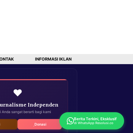
ONTAK
INFORMASI IKLAN
❤️
Jurnalisme Independen
i Anda sangat berarti bagi kami
Berita Terkini, Eksklusif
di WhatsApp Resolusi.co
i
Donasi