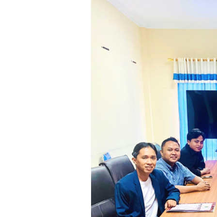
POLICY
WARGA
INFORMASI
KIRIM
IKLAN
TULISAN
PENGADUAN
TERM
OF
SERVICE
IKUTI
KAMI
©
PT.
RESOLUSI