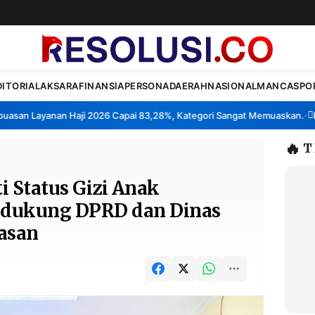
DITORIAL
AKSARA
FINANSIA
PERSONA
DAERAH
NASIONAL
MANCA
SPO
n Layanan Haji 2026 Capai 83,28%, Kategori Sangat Memuaskan.
Klast
•
🔥
T
i Status Gizi Anak
idukung DPRD dan Dinas
asan