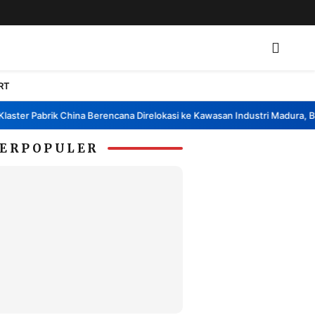
RT
er Pabrik China Berencana Direlokasi ke Kawasan Industri Madura, Bangk
ERPOPULER