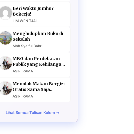
Beri Waktu Jumhur
Bekerja!
LIM WEN TJAI
Menghidupkan Buku di
Sekolah
Moh Syaiful Bahri
MBG dan Perdebatan
Publik yang Kehilangan
Argumen
ASIP IRAMA
Menolak Makan Bergizi
Gratis Sama Saja
Menolak Masa Depan
ASIP IRAMA
Lihat Semua Tulisan Kolom →