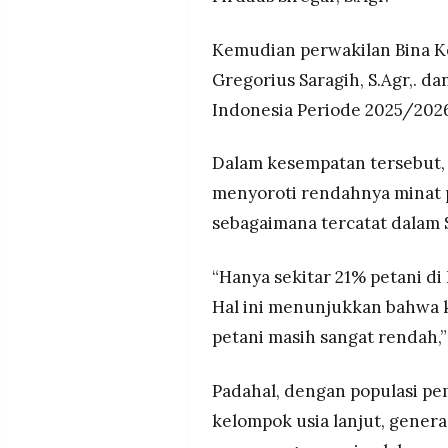
MEDIA
PRAMUDITA
Kemudian perwakilan Bina K
Gregorius Saragih, S.Agr,. d
©
Indonesia Periode 2025/202
Resolusi.co
-
2026
Dalam kesempatan tersebut, 
PT.
menyoroti rendahnya minat 
RESOLUSI
MEDIA
sebagaimana tercatat dalam 
PRAMUDITA
“Hanya sekitar 21% petani di
Hal ini menunjukkan bahwa k
petani masih sangat rendah,”
Padahal, dengan populasi pe
kelompok usia lanjut, gener