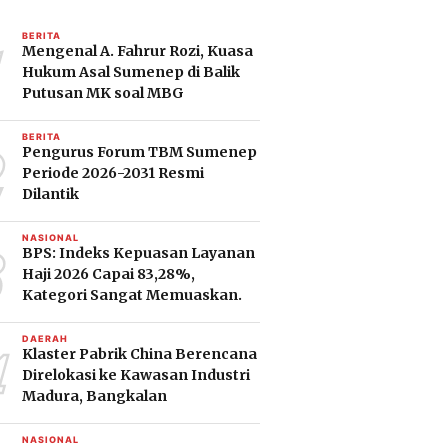
1
BERITA
Mengenal A. Fahrur Rozi, Kuasa
Hukum Asal Sumenep di Balik
Putusan MK soal MBG
2
BERITA
Pengurus Forum TBM Sumenep
Periode 2026-2031 Resmi
Dilantik
3
NASIONAL
BPS: Indeks Kepuasan Layanan
Haji 2026 Capai 83,28%,
Kategori Sangat Memuaskan.
4
DAERAH
Klaster Pabrik China Berencana
Direlokasi ke Kawasan Industri
Madura, Bangkalan
NASIONAL