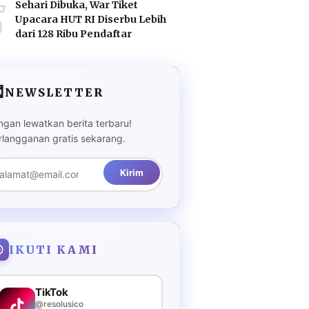
5
Sehari Dibuka, War Tiket
Upacara HUT RI Diserbu Lebih
dari 128 Ribu Pendaftar

NEWSLETTER
ngan lewatkan berita terbaru!
rlangganan gratis sekarang.
Kirim
IKUTI KAMI
TikTok
@resolusico