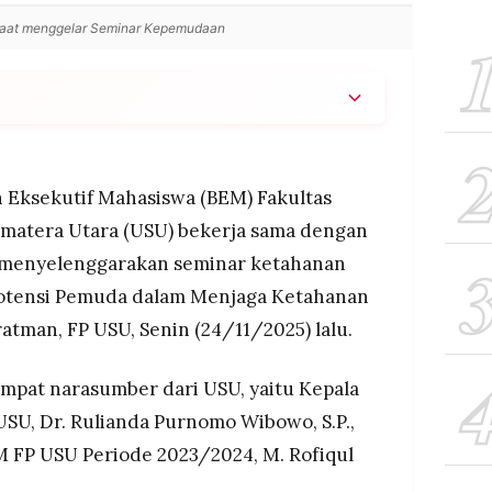
aat menggelar Seminar Kepemudaan
Inspirasi Nusantara gelar seminar ketahanan
narasumber dari akademisi, aktivis, dan
 Eksekutif Mahasiswa (BEM) Fakultas
dahnya minat pemuda menjadi petani, pentingnya
Sumatera Utara (USU) bekerja sama dengan
asi pertanian berkelanjutan.
 menyelenggarakan seminar ketahanan
si nyata pemuda, literasi pangan, pemanfaatan
Potensi Pemuda dalam Menjaga Ketahanan
pendataan pupuk subsidi agar tepat sasaran.
ratman, FP USU, Senin (24/11/2025) lalu.
mpat narasumber dari USU, yaitu Kepala
USU, Dr. Rulianda Purnomo Wibowo, S.P.,
 FP USU Periode 2023/2024, M. Rofiqul