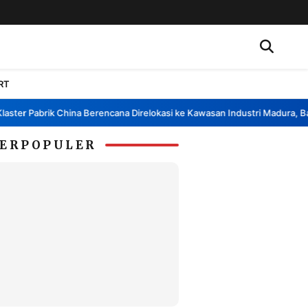
RT
r Pabrik China Berencana Direlokasi ke Kawasan Industri Madura, Bangka
ERPOPULER