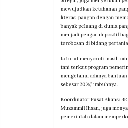
Siregar, juga menyerukan p
mewujudkan ketahanan panga
literasi pangan dengan mema
banyak peluang di dunia pang
menjadi pengaruh positif ba
terobosan di bidang pertania
Ia turut menyoroti masih m
tani terkait program pemeri
mengetahui adanya bantuan p
sebesar 20%,” imbuhnya.
Koordinator Pusat Aliansi B
Muzammil Ihsan, juga menya
pemerintah dalam memperku