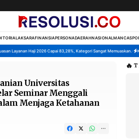
DITORIAL
AKSARA
FINANSIA
PERSONA
DAERAH
NASIONAL
MANCA
SPO
 Layanan Haji 2026 Capai 83,28%, Kategori Sangat Memuaskan.
Klaste
•
🔥
T
anian Universitas
elar Seminar Menggali
alam Menjaga Ketahanan