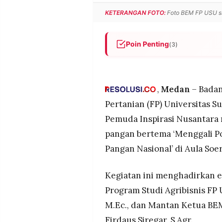
POLICY
WARGA
KETERANGAN FOTO:
Foto BEM FP USU s
INFORMASI
KIRIM
IKLAN
TULISAN
Poin Penting
(3)
PENGADUAN
TERM
OF
BEM FP USU bersama Pemuda 
SERVICE
pangan, menghadirkan empat 
organisasi pemuda.
,
Medan
– Badan
Isu utama yang disorot: ren
Pertanian (FP) Universitas 
IKUTI
regenerasi, inovasi, dan eduk
KAMI
Pemuda Inspirasi Nusantara
Para pemateri menekankan ak
pangan bertema ‘Menggali 
teknologi, serta pentingnya 
Pangan Nasional’ di Aula Soe
Kegiatan ini menghadirkan e
Program Studi Agribisnis FP 
M.Ec., dan Mantan Ketua BEM
©
PT.
Firdaus Siregar, S.Agr.
RESOLUSI