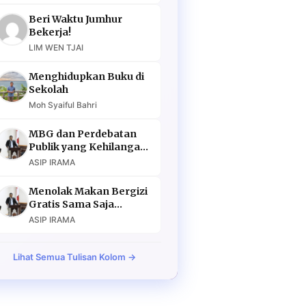
Beri Waktu Jumhur
Bekerja!
LIM WEN TJAI
Menghidupkan Buku di
Sekolah
Moh Syaiful Bahri
MBG dan Perdebatan
Publik yang Kehilangan
Argumen
ASIP IRAMA
Menolak Makan Bergizi
Gratis Sama Saja
Menolak Masa Depan
ASIP IRAMA
Lihat Semua Tulisan Kolom →