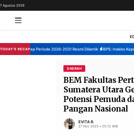
7 Agustus 2026
REDAKSI
TENTANG
RESOLUSI
IKLAN
E
TV
BM Sumenep Periode 2026-2031 Resmi Dilantik
BPS: Indeks Kepuasan
TODAY'S RECAP
•
RUBRIKASI
EDITORIAL
AKSARA
DAERAH
BEM Fakultas Pert
FINANSIA
PERSONA
Sumatera Utara G
DAERAH
NASIONAL
Potensi Pemuda d
MANCA
SPORT
Pangan Nasional
EVITA R.
INFORMASI
27 Nov 2025 • 05:12 WIB
PRIVACY
BERITA