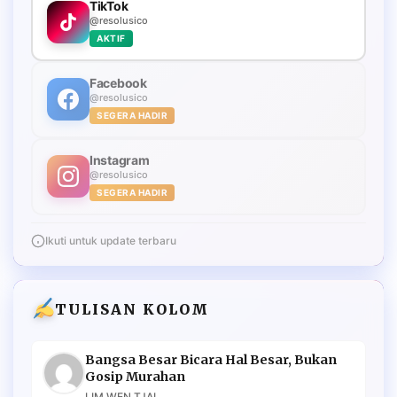
TikTok
@resolusico
AKTIF
Facebook
@resolusico
SEGERA HADIR
Instagram
@resolusico
SEGERA HADIR
Ikuti untuk update terbaru
TULISAN KOLOM
Bangsa Besar Bicara Hal Besar, Bukan
Gosip Murahan
LIM WEN TJAI