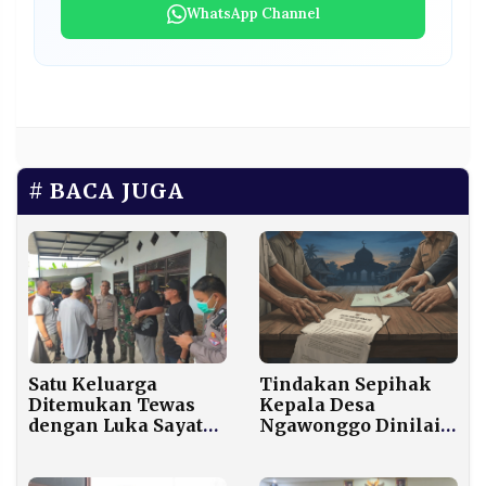
WhatsApp Channel
BACA JUGA
Satu Keluarga
Tindakan Sepihak
Ditemukan Tewas
Kepala Desa
dengan Luka Sayatan
Ngawonggo Dinilai
di Leher
Merugikan Wakaf
Masjid, Warga Desak