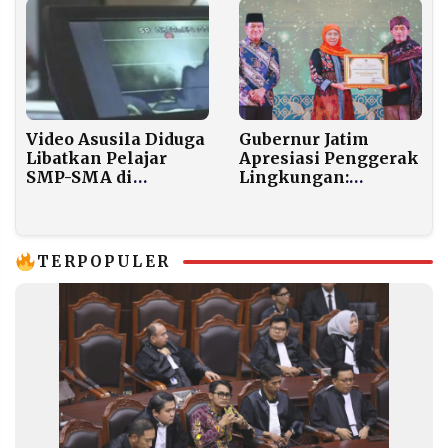
Ideologi Bangsa
Video Asusila Diduga
Gubernur Jatim
Libatkan Pelajar
Apresiasi Penggerak
SMP-SMA di
Lingkungan:
Pamekasan Kembali
Pembangunan dan
Viral, Polres Masih
Pelestarian Harus
Selidiki
Berjalan Beriringan
TERPOPULER