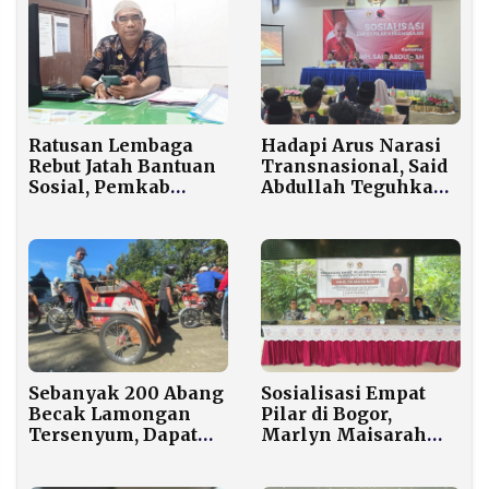
Penegakan Hukum
Ratusan Lembaga
Hadapi Arus Narasi
Rebut Jatah Bantuan
Transnasional, Said
Sosial, Pemkab
Abdullah Teguhkan
Sumenep Siapkan
Empat Pilar untuk
Anggaran Rp 8
Pemuda Sumenep
Miliar Lebih
Sosialisasi Empat
Sebanyak 200 Abang
Pilar di Bogor,
Becak Lamongan
Marlyn Maisarah
Tersenyum, Dapat
Dorong Kader
Kendaraan Listrik
Gerindra Jadi Garda
Gratis dari Prabowo