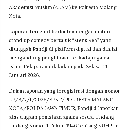
yang dinilai membangun stigma negatif terhadap
MEDIA
Akademisi Muslim (ALAM) ke Polresta Malang
PRAMUDITA
praktik keagamaan
Kota.
Polresta Malang terima dua laporan sejak 12
Januari 2026, sementara Pandji juga sudah
©
Laporan tersebut berkaitan dengan materi
dilaporkan ke Polda Metro Jaya oleh pihak yang
Resolusi.co
mengatasnamakan Angkatan Muda NU dan
-
stand up comedy bertajuk “Mens Rea” yang
2026
Aliansi Muda Muhammadiyah dengan kasus
diunggah Pandji di platform digital dan dinilai
serupa
PT.
mengandung penghinaan terhadap agama
RESOLUSI
MEDIA
PRAMUDITA
Islam. Pelaporan dilakukan pada Selasa, 13
Januari 2026.
Dalam laporan yang teregistrasi dengan nomor
LP/B/7/I/2026/SPKT/POLRESTA MALANG
KOTA/POLDA JAWA TIMUR, Pandji dilaporkan
atas dugaan penistaan agama sesuai Undang-
Undang Nomor 1 Tahun 1946 tentang KUHP. Ia