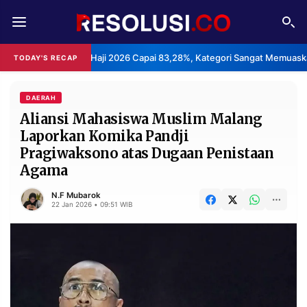
REDAKSI
TENTANG
yanan Haji 2026 Capai 83,28%, Kategori Sangat Memuaskan.
TODAY'S RECAP
•
RESOLUSI
IKLAN
TV
DAERAH
Aliansi Mahasiswa Muslim Malang
Laporkan Komika Pandji
RUBRIKASI
Pragiwaksono atas Dugaan Penistaan
EDITORIAL
AKSARA
Agama
FINANSIA
PERSONA
N.F Mubarok
22 Jan 2026 • 09:51 WIB
DAERAH
NASIONAL
MANCA
SPORT
INFORMASI
PRIVACY
BERITA