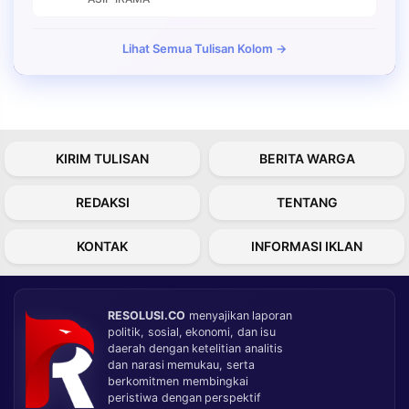
Lihat Semua Tulisan Kolom →
KIRIM TULISAN
BERITA WARGA
REDAKSI
TENTANG
KONTAK
INFORMASI IKLAN
RESOLUSI.CO
menyajikan laporan
politik, sosial, ekonomi, dan isu
daerah dengan ketelitian analitis
dan narasi memukau, serta
berkomitmen membingkai
peristiwa dengan perspektif