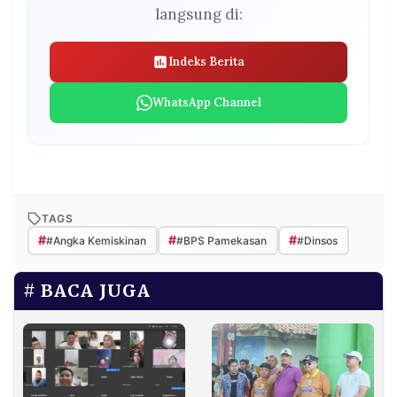
langsung di:
Indeks Berita
WhatsApp Channel
TAGS
#
#
#
#Angka Kemiskinan
#BPS Pamekasan
#Dinsos
BACA JUGA