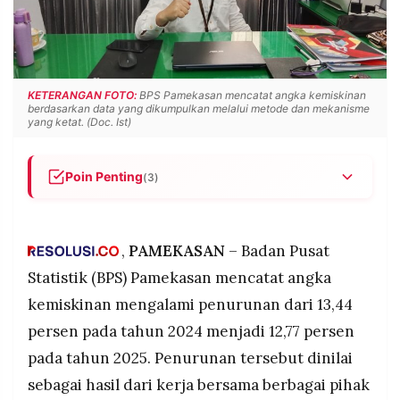
POLICY
WARGA
INFORMASI
KIRIM
IKLAN
TULISAN
PENGADUAN
TERM
KETERANGAN FOTO:
BPS Pamekasan mencatat angka kemiskinan
OF
berdasarkan data yang dikumpulkan melalui metode dan mekanisme
SERVICE
yang ketat. (Doc. Ist)
Poin Penting
(3)
IKUTI
BPS Pamekasan mencatat angka kemiskinan
KAMI
turun dari 13,44 persen (2024) menjadi 12,77
persen (2025), menjadikan Pamekasan
,
PAMEKASAN
– Badan Pusat
kabupaten dengan kemiskinan terendah di
Statistik (BPS) Pamekasan mencatat angka
Madura.
kemiskinan mengalami penurunan dari 13,44
Capaian ini hasil kerja kolaboratif lintas sektor
persen pada tahun 2024 menjadi 12,77 persen
dengan pendataan akurat menggunakan konsep
kemampuan memenuhi kebutuhan dasar,
pada tahun 2025. Penurunan tersebut dinilai
sementara kabupaten lain di Madura masih di
©
sebagai hasil dari kerja bersama berbagai pihak
PT.
atas 17 persen.
RESOLUSI