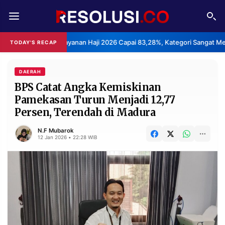
REDAKSI
TENTANG
asan Layanan Haji 2026 Capai 83,28%, Kategori Sangat Memuaskan.
TODAY'S RECAP
RESOLUSI
IKLAN
TV
DAERAH
BPS Catat Angka Kemiskinan
Pamekasan Turun Menjadi 12,77
RUBRIKASI
Persen, Terendah di Madura
EDITORIAL
AKSARA
N.F Mubarok
FINANSIA
PERSONA
12 Jan 2026 • 22:28 WIB
DAERAH
NASIONAL
MANCA
SPORT
INFORMASI
PRIVACY
BERITA