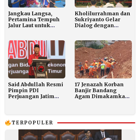
Jangkau Langsa,
Kholilurrahman dan
Pertamina Tempuh
Sukriyanto Gelar
Jalur Laut untuk
Dialog dengan
Evakuasi
Kepala Desa dan
Camat se-
Pamekasan
Said Abdullah Resmi
17 Jenazah Korban
Pimpin PDI
Banjir Bandang
Perjuangan Jatim
Agam Dimakamkan
2025–2030,
Massal di TPU
Tekankan
Bungus Padang
Konsolidasi dan
Kerja Nyata
TERPOPULER