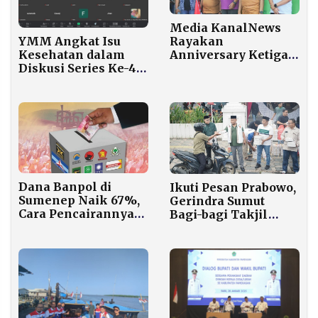
Media KanalNews
YMM Angkat Isu
Rayakan
Kesehatan dalam
Anniversary Ketiga
Diskusi Series Ke-4,
dengan Jalan Santai
Fokus Pola Hidup
di Wisata Alam
Sehat dan
Somber Rajeh
Pencegahan TBC
Dana Banpol di
Ikuti Pesan Prabowo,
Sumenep Naik 67%,
Gerindra Sumut
Cara Pencairannya
Bagi-bagi Takjil
Kini Berubah Dua
Gratis 1.000 Porsi Per
Tahap
Hari