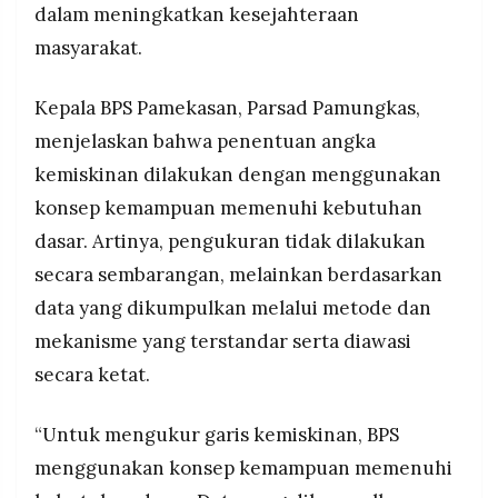
dalam meningkatkan kesejahteraan
MEDIA
Indeks keparahan kemiskinan turun drastis dari
PRAMUDITA
masyarakat.
1,17 menjadi 0,24, dengan target pemerintah
menurunkan angka kemiskinan menjadi satu digit
(di bawah 10 persen) di masa depan.
Kepala BPS Pamekasan, Parsad Pamungkas,
©
Resolusi.co
menjelaskan bahwa penentuan angka
-
2026
kemiskinan dilakukan dengan menggunakan
konsep kemampuan memenuhi kebutuhan
PT.
RESOLUSI
MEDIA
dasar. Artinya, pengukuran tidak dilakukan
PRAMUDITA
secara sembarangan, melainkan berdasarkan
data yang dikumpulkan melalui metode dan
mekanisme yang terstandar serta diawasi
secara ketat.
“Untuk mengukur garis kemiskinan, BPS
menggunakan konsep kemampuan memenuhi