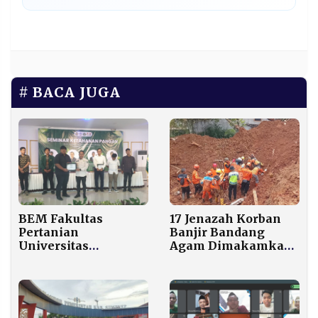
BACA JUGA
BEM Fakultas
17 Jenazah Korban
Pertanian
Banjir Bandang
Universitas
Agam Dimakamkan
Sumatera Utara
Massal di TPU
Gelar Seminar
Bungus Padang
Menggali Potensi
Pemuda dalam
Menjaga Ketahanan