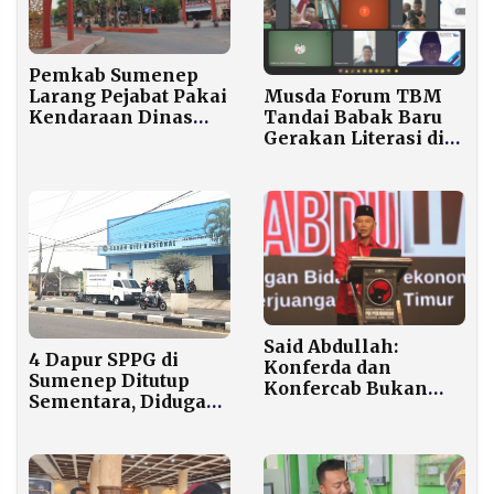
Pangan Nasional
Pemkab Sumenep
Larang Pejabat Pakai
Musda Forum TBM
Kendaraan Dinas
Tandai Babak Baru
Saat Libur Tahun
Gerakan Literasi di
Baru
Sumenep
Said Abdullah:
4 Dapur SPPG di
Konferda dan
Sumenep Ditutup
Konfercab Bukan
Sementara, Diduga
Ajang Perpisahan,
Menu MBG Tak
Tapi Konsolidasi
Layak Konsumsi
Ideologis PDIP Jatim