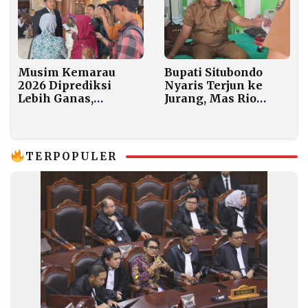
Musim Kemarau
Bupati Situbondo
2026 Diprediksi
Nyaris Terjun ke
Lebih Ganas,
Jurang, Mas Rio
Legislator Jatim:
Selamat dari Motor
Jangan Sampai
Blong
Lumbung Pangan
Nasional Goyah
TERPOPULER