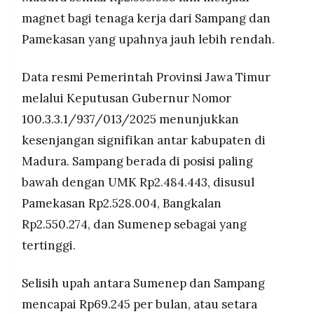
nyata, pengamat desak kedua kabupaten harus
MEDIA
magnet bagi tenaga kerja dari Sampang dan
agresif tarik investasi dan kembangkan sektor
PRAMUDITA
unggulan agar bisa bersaing menawarkan upah
Pamekasan yang upahnya jauh lebih rendah.
kompetitif.
©
Data resmi Pemerintah Provinsi Jawa Timur
Resolusi.co
-
melalui Keputusan Gubernur Nomor
2026
100.3.3.1/937/013/2025 menunjukkan
PT.
kesenjangan signifikan antar kabupaten di
RESOLUSI
MEDIA
PRAMUDITA
Madura. Sampang berada di posisi paling
bawah dengan UMK Rp2.484.443, disusul
Pamekasan Rp2.528.004, Bangkalan
Rp2.550.274, dan Sumenep sebagai yang
tertinggi.
Selisih upah antara Sumenep dan Sampang
mencapai Rp69.245 per bulan, atau setara