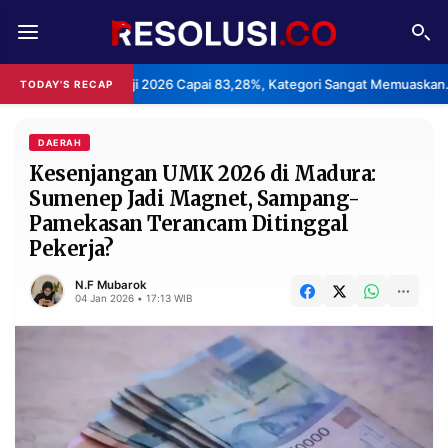
REDAKSI
TENTANG
 Haji 2026 Capai 83,28%, Kategori Sangat Memuaskan.
Klast
TODAY'S RECAP
•
RESOLUSI
IKLAN
TV
DAERAH
Kesenjangan UMK 2026 di Madura:
Sumenep Jadi Magnet, Sampang-
RUBRIKASI
Pamekasan Terancam Ditinggal
EDITORIAL
AKSARA
Pekerja?
FINANSIA
PERSONA
N.F Mubarok
04 Jan 2026 • 17:13 WIB
DAERAH
NASIONAL
MANCA
SPORT
INFORMASI
PRIVACY
BERITA