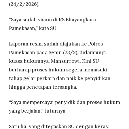
(24/2/2026).
MEDIA
Hardianto memastikan kasus ditangani secara
PRAMUDITA
profesional, meski belum membuka rincian
perkembangan penyelidikan lebih lanjut.
“Saya sudah visum di RS Bhayangkara
Pamekasan,” kata SU
©
Resolusi.co
-
2026
Laporan resmi sudah diajukan ke Polres
Pamekasan pada Senin (23/2), didampingi
PT.
RESOLUSI
kuasa hukumnya, Mansurrowi. Kini SU
MEDIA
PRAMUDITA
berharap proses hukum segera memasuki
tahap gelar perkara dan naik ke penyidikan
hingga penetapan tersangka.
“Saya mempercayai penyidik dan proses hukum
yang berjalan,” tuturnya.
Satu hal yang ditegaskan SU dengan keras: