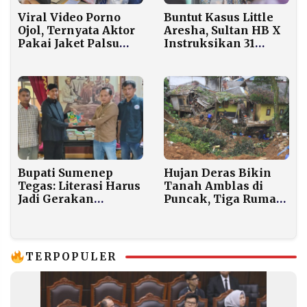
Viral Video Porno
Buntut Kasus Little
Ojol, Ternyata Aktor
Aresha, Sultan HB X
Pakai Jaket Palsu
Instruksikan 31
Beli Rp300 Ribu
Daycare Tanpa Izin
di Kota Jogja Ditutup
Sementara
Bupati Sumenep
Hujan Deras Bikin
Tegas: Literasi Harus
Tanah Amblas di
Jadi Gerakan
Puncak, Tiga Rumah
Bersama, Bukan
Warga Rusak
Program Formalitas
TERPOPULER