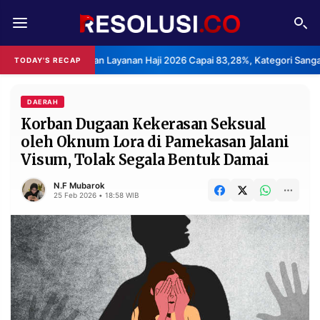
REDAKSI
TENTANG
s Kepuasan Layanan Haji 2026 Capai 83,28%, Kategori Sangat Memuaska
TODAY'S RECAP
RESOLUSI
IKLAN
TV
DAERAH
Korban Dugaan Kekerasan Seksual
oleh Oknum Lora di Pamekasan Jalani
RUBRIKASI
Visum, Tolak Segala Bentuk Damai
EDITORIAL
AKSARA
N.F Mubarok
FINANSIA
PERSONA
25 Feb 2026 • 18:58 WIB
DAERAH
NASIONAL
MANCA
SPORT
INFORMASI
PRIVACY
BERITA