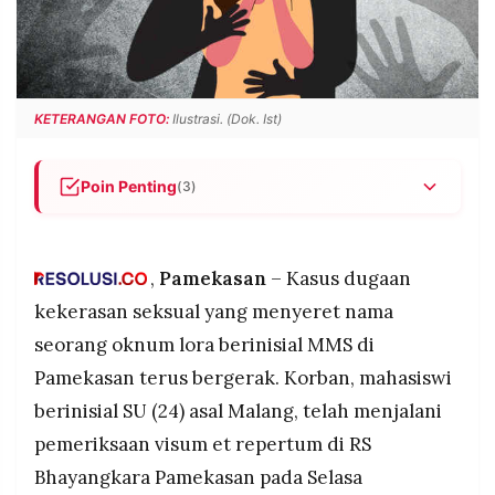
POLICY
WARGA
INFORMASI
KIRIM
IKLAN
TULISAN
PENGADUAN
TERM
KETERANGAN FOTO:
Ilustrasi. (Dok. Ist)
OF
SERVICE
Poin Penting
(3)
Mahasiswi berinisial SU (24), korban dugaan
IKUTI
kekerasan seksual oleh oknum lora berinisial MMS
KAMI
di Pamekasan, telah menjalani visum et repertum
,
Pamekasan
– Kasus dugaan
di RS Bhayangkara Pamekasan pada Selasa
kekerasan seksual yang menyeret nama
(24/2/2026), sehari setelah melaporkan kasusnya
seorang oknum lora berinisial MMS di
ke Polres Pamekasan.
Pamekasan terus bergerak. Korban, mahasiswi
Korban menegaskan menolak segala bentuk
perdamaian dengan terlapor, setelah beberapa
berinisial SU (24) asal Malang, telah menjalani
kali kesempatan mediasi yang diberikan penyidik
pemeriksaan visum et repertum di RS
tidak direspons dengan serius oleh pihak terlapor.
©
Bhayangkara Pamekasan pada Selasa
PT.
Kasat Reskrim Polres Pamekasan AKP Yoyok
RESOLUSI