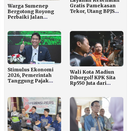
Layanan Kesehatan
Gratis Pamekasan
Warga Sumenep
Tekor, Utang BPJS
Bergotong Royong
Capai Rp43 Miliar
Perbaiki Jalan
dengan Dana Rp15
Juta dari Iuran dan
Live TikTok
Stimulus Ekonomi
Wali Kota Madiun
2026, Pemerintah
Diborgol! KPK Sita
Tanggung Pajak
Rp550 Juta dari
Penghasilan Pekerja
Tangan Maidi dan
Gaji Maksimal Rp10
Kepala Dinasnya
Juta