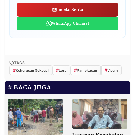
Indeks Berita
WhatsApp Channel
TAGS
#
#
#
#
Kekerasan Seksual
Lora
Pamekasan
Visum
BACA JUGA