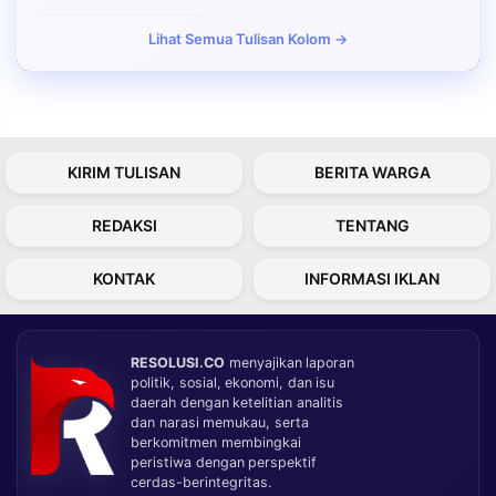
Lihat Semua Tulisan Kolom →
KIRIM TULISAN
BERITA WARGA
REDAKSI
TENTANG
KONTAK
INFORMASI IKLAN
RESOLUSI.CO
menyajikan laporan
politik, sosial, ekonomi, dan isu
daerah dengan ketelitian analitis
dan narasi memukau, serta
berkomitmen membingkai
peristiwa dengan perspektif
cerdas-berintegritas.