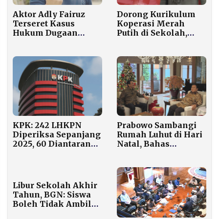
Dorong Kurikulum
Aktor Adly Fairuz
Koperasi Merah
Terseret Kasus
Putih di Sekolah,
Hukum Dugaan
Chusni Mubarok:
Wanprestasi dan
Perkuat Fondasi
Penipuan Senilai Rp5
Ekonomi Kerakyatan
Miliar
Prabowo Sambangi
KPK: 242 LHKPN
Rumah Luhut di Hari
Diperiksa Sepanjang
Natal, Bahas
2025, 60 Diantaranya
Negosiasi Dagang AS
Terindikasi Korupsi
hingga Penanganan
Bencana Sumatera
Libur Sekolah Akhir
Tahun, BGN: Siswa
Boleh Tidak Ambil
MBG, Tapi Ibu Hamil