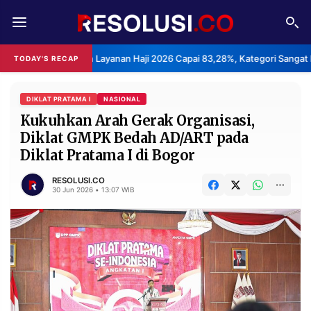
REDAKSI
TENTANG
Kepuasan Layanan Haji 2026 Capai 83,28%, Kategori Sangat Memuaskan.
TODAY'S RECAP
RESOLUSI
IKLAN
TV
DIKLAT PRATAMA I
NASIONAL
Kukuhkan Arah Gerak Organisasi,
Diklat GMPK Bedah AD/ART pada
RUBRIKASI
Diklat Pratama I di Bogor
EDITORIAL
AKSARA
RESOLUSI.CO
FINANSIA
PERSONA
30 Jun 2026 • 13:07 WIB
DAERAH
NASIONAL
MANCA
SPORT
INFORMASI
PRIVACY
BERITA