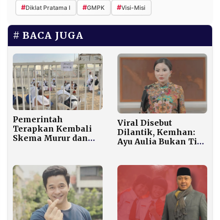
#
#
#
Diklat Pratama I
GMPK
Visi-Misi
BACA JUGA
Pemerintah
Viral Disebut
Terapkan Kembali
Dilantik, Kemhan:
Skema Murur dan
Ayu Aulia Bukan Tim
Tanazul untuk Haji
Kreatif Kami
2026