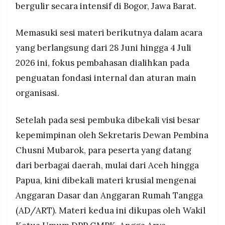
agar seluruh kader dari tingkat DPW, DPC,
bergulir secara intensif di Bogor, Jawa Barat.
MEDIA
PRAMUDITA
hingga komisariat bergerak selaras dengan visi
dan misi pendirian GMPK.
Memasuki sesi materi berikutnya dalam acara
Kader diberi ruang menyampaikan saran dan
yang berlangsung dari 28 Juni hingga 4 Juli
kritik terhadap AD/ART, namun setiap perubahan
©
Resolusi.co
2026 ini, fokus pembahasan dialihkan pada
resmi tetap harus melalui mekanisme
-
2026
konstitusional di forum Musyawarah Nasional
penguatan fondasi internal dan aturan main
(Munas).
organisasi.
PT.
RESOLUSI
MEDIA
PRAMUDITA
Setelah pada sesi pembuka dibekali visi besar
kepemimpinan oleh Sekretaris Dewan Pembina
Chusni Mubarok, para peserta yang datang
dari berbagai daerah, mulai dari Aceh hingga
Papua, kini dibekali materi krusial mengenai
Anggaran Dasar dan Anggaran Rumah Tangga
(AD/ART). Materi kedua ini dikupas oleh Wakil