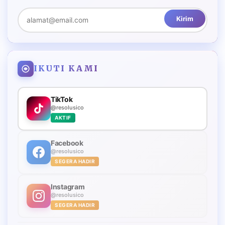
Kirim
IKUTI KAMI
TikTok
@resolusico
AKTIF
Facebook
@resolusico
SEGERA HADIR
Instagram
@resolusico
SEGERA HADIR