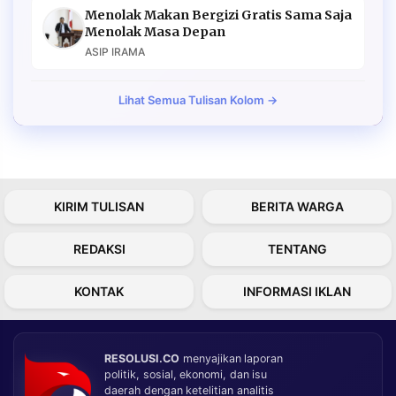
Menolak Makan Bergizi Gratis Sama Saja
Menolak Masa Depan
ASIP IRAMA
Lihat Semua Tulisan Kolom →
KIRIM TULISAN
BERITA WARGA
REDAKSI
TENTANG
KONTAK
INFORMASI IKLAN
RESOLUSI.CO
menyajikan laporan
politik, sosial, ekonomi, dan isu
daerah dengan ketelitian analitis