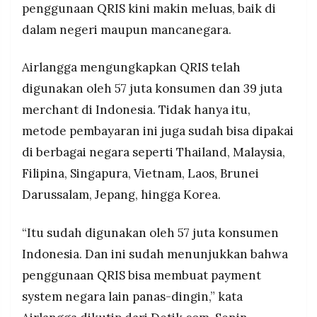
penggunaan QRIS kini makin meluas, baik di
MEDIA
PRAMUDITA
dalam negeri maupun mancanegara.
Airlangga mengungkapkan QRIS telah
©
Resolusi.co
digunakan oleh 57 juta konsumen dan 39 juta
-
2026
merchant di Indonesia. Tidak hanya itu,
metode pembayaran ini juga sudah bisa dipakai
PT.
RESOLUSI
di berbagai negara seperti Thailand, Malaysia,
MEDIA
PRAMUDITA
Filipina, Singapura, Vietnam, Laos, Brunei
Darussalam, Jepang, hingga Korea.
“Itu sudah digunakan oleh 57 juta konsumen
Indonesia. Dan ini sudah menunjukkan bahwa
penggunaan QRIS bisa membuat payment
system negara lain panas-dingin,” kata