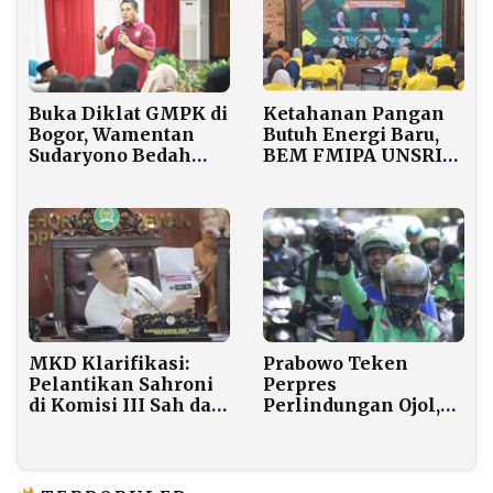
Ketahanan Pangan
Buka Diklat GMPK di
Butuh Energi Baru,
Bogor, Wamentan
BEM FMIPA UNSRI
Sudaryono Bedah
Tunjuk Peran
Arah Kebijakan
Pemuda
Ekonomi dan Visi
Kepemimpinan
Prabowo
Prabowo Teken
MKD Klarifikasi:
Perpres
Pelantikan Sahroni
Perlindungan Ojol,
di Komisi III Sah dan
Potongan Aplikator
Tidak Langgar
Dipangkas dari 20
Aturan
Persen Menjadi 8
Persen