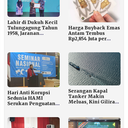
Lahir di Dukuh Kecil
Harga Buyback Emas
Tulungagung Tahun
Antam Tembus
1958, Jaranan
Rp2,854 Juta per
Sentherewe Kini
Gram, Naik 20,93
Diakui Negara
Persen sejak Awal
2026
Serangan Kapal
Hari Anti Korupsi
Tanker Makin
Sedunia HAMI
Meluas, Kini Giliran
Serukan Penguatan
Perairan Irak
Kejaksaan dalam
Membara
Pemberantasan
Korupsi