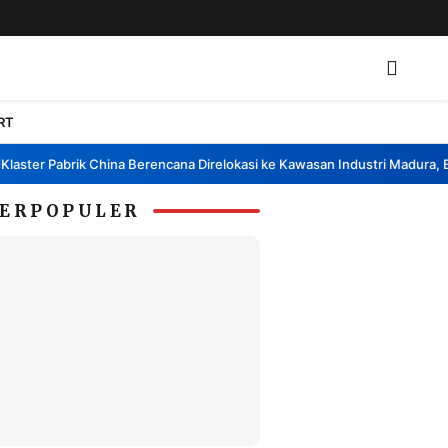
RT
er Pabrik China Berencana Direlokasi ke Kawasan Industri Madura, Bangk
ERPOPULER