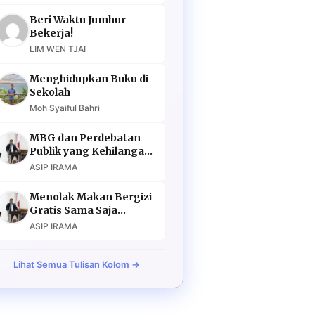
Beri Waktu Jumhur
Bekerja!
LIM WEN TJAI
Menghidupkan Buku di
Sekolah
Moh Syaiful Bahri
MBG dan Perdebatan
Publik yang Kehilangan
Argumen
ASIP IRAMA
Menolak Makan Bergizi
Gratis Sama Saja
Menolak Masa Depan
ASIP IRAMA
Lihat Semua Tulisan Kolom →