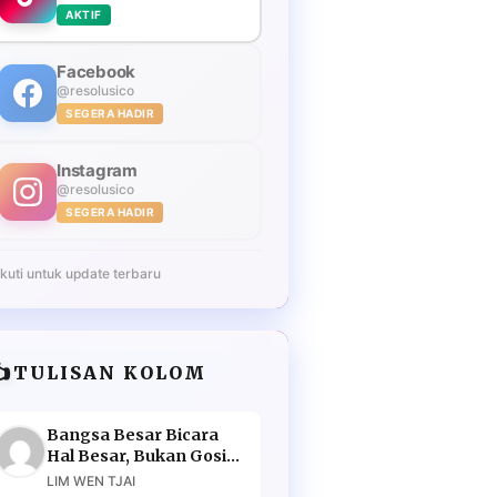
AKTIF
Facebook
@resolusico
SEGERA HADIR
Instagram
@resolusico
SEGERA HADIR
Ikuti untuk update terbaru
️
TULISAN KOLOM
Bangsa Besar Bicara
Hal Besar, Bukan Gosip
Murahan
LIM WEN TJAI