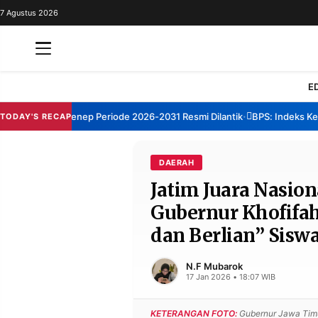
7 Agustus 2026
REDAKSI
TENTANG
RESOLUSI
IKLAN
E
TV
 TBM Sumenep Periode 2026-2031 Resmi Dilantik
BPS: Indeks Kepuasa
TODAY'S RECAP
•
RUBRIKASI
EDITORIAL
AKSARA
DAERAH
Jatim Juara Nasion
FINANSIA
PERSONA
Gubernur Khofifah
DAERAH
NASIONAL
dan Berlian” Sisw
MANCA
SPORT
N.F Mubarok
17 Jan 2026 • 18:07 WIB
INFORMASI
KETERANGAN FOTO:
Gubernur Jawa Timu
PRIVACY
BERITA