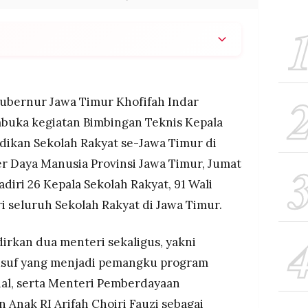
imtek Sekolah Rakyat se-Jatim pada 16 Januari
sekolah, 91 wali asrama, 86 wali asuh, serta
k perkuat tata kelola pendidikan berbasis
ubernur Jawa Timur Khofifah Indar
buka kegiatan Bimbingan Teknis Kepala
l dengan 26 Sekolah Rakyat (terbanyak di
dikan Sekolah Rakyat se-Jawa Timur di
dalam 98 rombongan belajar, dengan rencana
a 2026
Daya Manusia Provinsi Jawa Timur, Jumat
ya sinergi lintas instansi dan kepekaan terhadap
adiri 26 Kepala Sekolah Rakyat, 91 Wali
lakang beragam, meyakini SR sebagai cara efektif
i seluruh Sekolah Rakyat di Jawa Timur.
nan
irkan dua menteri sekaligus, yakni
 Yusuf yang menjadi pemangku program
nal, serta Menteri Pemberdayaan
Anak RI Arifah Choiri Fauzi sebagai