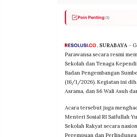
POLICY
WARGA
INFORMASI
KIRIM
Poin Penting
(3)
IKLAN
TULISAN
Gubernur Khofifah membuka B
PENGADUAN
TERM
2026 yang dihadiri 26 kepala 
OF
Mensos dan Menteri PPPA untu
SERVICE
,
SURABAYA
– G
asrama
Parawansa secara resmi mem
Jawa Timur memimpin nasiona
Sekolah dan Tenaga Kependi
Indonesia) dan 2.249 siswa 
IKUTI
penambahan 8 titik baru pad
KAMI
Badan Pengembangan Sumber 
Khofifah menekankan pentingn
(16/1/2026). Kegiatan ini dih
adaptasi siswa dari latar be
Asrama, dan 86 Wali Asuh dar
memutus mata rantai kemiski
Acara tersebut juga menghad
Menteri Sosial RI Saifullah
Sekolah Rakyat secara nasio
©
PT.
Perempuan dan Perlindungan 
RESOLUSI