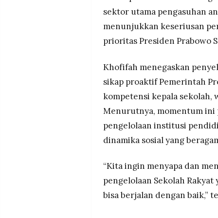
MEDIA
sektor utama pengasuhan an
PRAMUDITA
menunjukkan keseriusan pe
prioritas Presiden Prabowo S
©
Resolusi.co
-
Khofifah menegaskan penye
2026
sikap proaktif Pemerintah P
PT.
kompetensi kepala sekolah, w
RESOLUSI
MEDIA
Menurutnya, momentum ini p
PRAMUDITA
pengelolaan institusi pendid
dinamika sosial yang beraga
“Kita ingin menyapa dan men
pengelolaan Sekolah Rakyat 
bisa berjalan dengan baik,” 