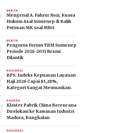
1
BERITA
Mengenal A. Fahrur Rozi, Kuasa
Hukum Asal Sumenep di Balik
Putusan MK soal MBG
2
BERITA
Pengurus Forum TBM Sumenep
Periode 2026-2031 Resmi
Dilantik
3
NASIONAL
BPS: Indeks Kepuasan Layanan
Haji 2026 Capai 83,28%,
Kategori Sangat Memuaskan.
4
DAERAH
Klaster Pabrik China Berencana
Direlokasi ke Kawasan Industri
Madura, Bangkalan
NASIONAL