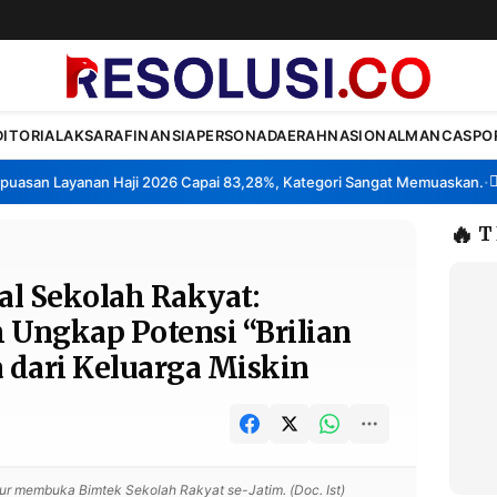
DITORIAL
AKSARA
FINANSIA
PERSONA
DAERAH
NASIONAL
MANCA
SPO
n Layanan Haji 2026 Capai 83,28%, Kategori Sangat Memuaskan.
Klast
•
🔥
T
al Sekolah Rakyat:
 Ungkap Potensi “Brilian
a dari Keluarga Miskin
r membuka Bimtek Sekolah Rakyat se-Jatim. (Doc. Ist)