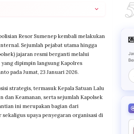
tasi sejumlah pejabat utama dan Kapolsek jajaran
a Jumat 23 Januari 2026, dipimpin Kapolres AKBP
ian dari pembinaan karier dan penyegaran
olisian Resor Sumenep kembali melakukan

 internal. Sejumlah pejabat utama hingga
ting seperti Kasat Lantas yang kini dipegang AKP
Ja
olsek) jajaran resmi berganti melalui
P Ninit Titis Dewiyani, dan Kasat Intelkam yang
Be
antikan AKP Amirul Mukminin.
n yang dipimpin langsung Kapolres
 pentingnya profesionalisme, integritas, dan
to pada Jumat, 23 Januari 2026.
gas kepolisian, dengan menyatakan tugas Polri
m tetapi juga menjaga kepercayaan publik
sisi strategis, termasuk Kepala Satuan Lalu
dan berkeadilan.
jen dan Keamanan, serta sejumlah Kapolsek
antian ini merupakan bagian dari
sekaligus upaya penyegaran organisasi di