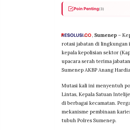
MEDIA
PRAMUDITA
Poin Penting
(3)
Polres Sumenep melakukan ro
melalui upacara sertijab pad
©
Anang Hardianto sebagai bag
Resolusi.co
,
Sumenep –
Kep
organisasi.
-
2026
rotasi jabatan di lingkungan
Rotasi menyentuh jabatan pen
kepala kepolisian sektor (Kap
Beny Kuncoro menggantikan AK
PT.
RESOLUSI
diisi AKP Nurul Komar mengg
upacara serah terima jabata
MEDIA
PRAMUDITA
Kapolres Sumenep menegaskan
Sumenep AKBP Anang Hardian
pendekatan humanis dalam tu
bukan hanya penegakan huku
Mutasi kali ini menyentuh po
melalui pelayanan responsif 
Lintas, Kepala Satuan Inteli
di berbagai kecamatan. Perg
mekanisme pembinaan karier 
tubuh Polres Sumenep.