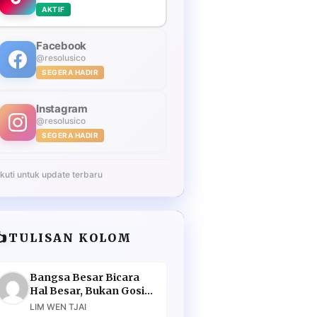
AKTIF
Facebook
@resolusico
SEGERA HADIR
Instagram
@resolusico
SEGERA HADIR
Ikuti untuk update terbaru
️
TULISAN KOLOM
Bangsa Besar Bicara
Hal Besar, Bukan Gosip
Murahan
LIM WEN TJAI