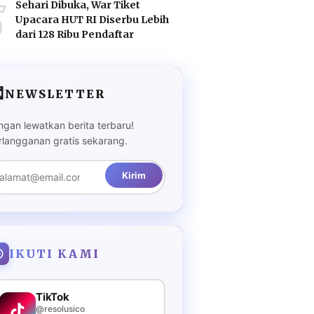
5
Sehari Dibuka, War Tiket
Upacara HUT RI Diserbu Lebih
dari 128 Ribu Pendaftar

NEWSLETTER
ngan lewatkan berita terbaru!
rlangganan gratis sekarang.
Kirim
IKUTI KAMI
TikTok
@resolusico