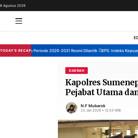
8 Agustus 2026
REDAKSI
TENTANG
RESOLUSI
IKLAN
E
TV
 Sumenep Periode 2026-2031 Resmi Dilantik
BPS: Indeks Kepuasan La
TODAY'S RECAP
•
RUBRIKASI
EDITORIAL
AKSARA
DAERAH
Kapolres Sumenep
FINANSIA
PERSONA
Pejabat Utama dan
DAERAH
NASIONAL
MANCA
SPORT
N.F Mubarok
23 Jan 2026 • 12:53 WIB
INFORMASI
PRIVACY
BERITA