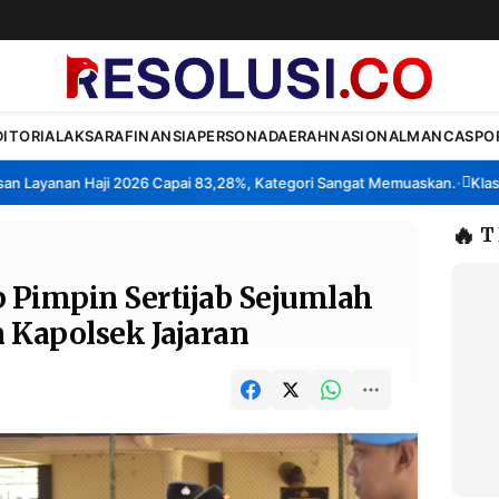
DITORIAL
AKSARA
FINANSIA
PERSONA
DAERAH
NASIONAL
MANCA
SPO
yanan Haji 2026 Capai 83,28%, Kategori Sangat Memuaskan.
Klaster P
•
🔥
T
 Pimpin Sertijab Sejumlah
 Kapolsek Jajaran