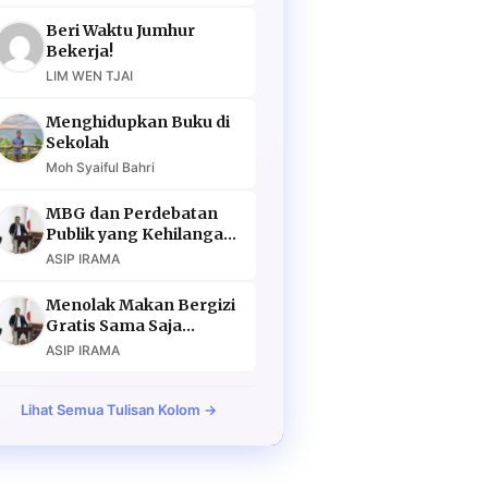
Beri Waktu Jumhur
Bekerja!
LIM WEN TJAI
Menghidupkan Buku di
Sekolah
Moh Syaiful Bahri
MBG dan Perdebatan
Publik yang Kehilangan
Argumen
ASIP IRAMA
Menolak Makan Bergizi
Gratis Sama Saja
Menolak Masa Depan
ASIP IRAMA
Lihat Semua Tulisan Kolom →