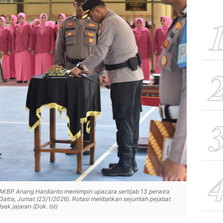
KBP Anang Hardianto memimpin upacara sertijab 13 perwira
atra, Jumat (23/1/2026). Rotasi melibatkan sejumlah pejabat
ek jajaran (Dok. Ist)