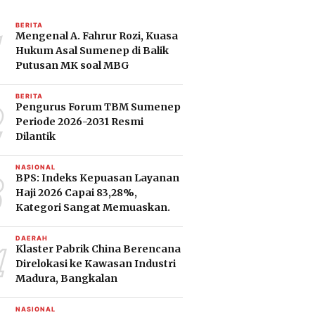
1
BERITA
Mengenal A. Fahrur Rozi, Kuasa
Hukum Asal Sumenep di Balik
Putusan MK soal MBG
2
BERITA
Pengurus Forum TBM Sumenep
Periode 2026-2031 Resmi
Dilantik
3
NASIONAL
BPS: Indeks Kepuasan Layanan
Haji 2026 Capai 83,28%,
Kategori Sangat Memuaskan.
4
DAERAH
Klaster Pabrik China Berencana
Direlokasi ke Kawasan Industri
Madura, Bangkalan
NASIONAL