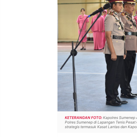
POLICY
WARGA
INFORMASI
KIRIM
IKLAN
TULISAN
PENGADUAN
TERM
OF
SERVICE
IKUTI
KAMI
KETERANGAN FOTO:
Kapolres Sumenep A
Polres Sumenep di Lapangan Tenis Pesat G
strategis termasuk Kasat Lantas dan Kapols
©
PT.
RESOLUSI