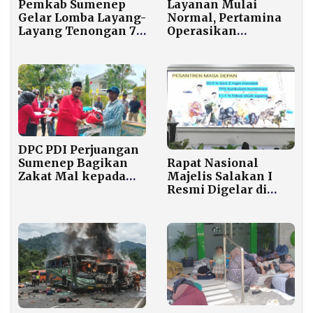
Pemkab Sumenep
Layanan Mulai
Gelar Lomba Layang-
Normal, Pertamina
Layang Tenongan 7
Operasikan
Mei di Kalianget,
Sejumlah SPBU
Hadiah hingga Tiket
Medan 24 Jam untuk
Umroh
Atasi Antrean
DPC PDI Perjuangan
Rapat Nasional
Sumenep Bagikan
Majelis Salakan I
Zakat Mal kepada
Resmi Digelar di
4.000 Abang Becak,
Surabaya, Lima Ratus
Fauzi Wongsojudo
Warga Annuqayah
Pimpin Langsung
Berkumpul dari
Penjuru Negeri