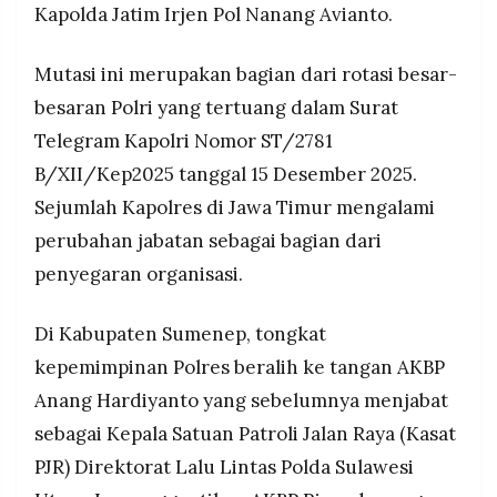
Kapolda Jatim Irjen Pol Nanang Avianto.
MEDIA
Rotasi jabatan bagian dari penyegaran organisasi
PRAMUDITA
Polda Jatim berdasarkan ST Kapolri Nomor
Mutasi ini merupakan bagian dari rotasi besar-
ST/2781 B/XII/Kep2025, Wibowo komitmen
lanjutkan program sebelumnya dan selaraskan
besaran Polri yang tertuang dalam Surat
©
dengan dinamika sosial budaya masyarakat
Resolusi.co
Telegram Kapolri Nomor ST/2781
Bangkalan
-
2026
B/XII/Kep2025 tanggal 15 Desember 2025.
Sejumlah Kapolres di Jawa Timur mengalami
PT.
RESOLUSI
MEDIA
perubahan jabatan sebagai bagian dari
PRAMUDITA
penyegaran organisasi.
Di Kabupaten Sumenep, tongkat
kepemimpinan Polres beralih ke tangan AKBP
Anang Hardiyanto yang sebelumnya menjabat
sebagai Kepala Satuan Patroli Jalan Raya (Kasat
PJR) Direktorat Lalu Lintas Polda Sulawesi