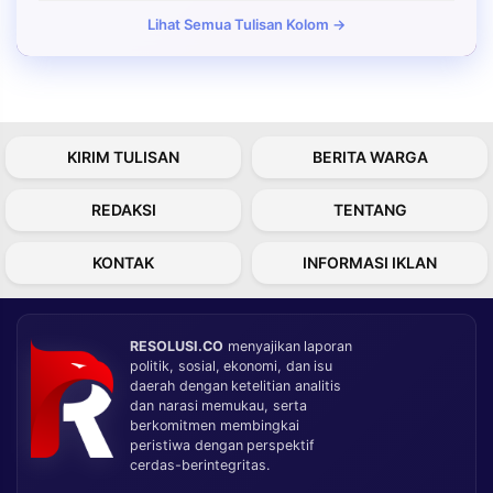
Lihat Semua Tulisan Kolom →
KIRIM TULISAN
BERITA WARGA
REDAKSI
TENTANG
KONTAK
INFORMASI IKLAN
RESOLUSI.CO
menyajikan laporan
politik, sosial, ekonomi, dan isu
daerah dengan ketelitian analitis
dan narasi memukau, serta
berkomitmen membingkai
peristiwa dengan perspektif
cerdas-berintegritas.