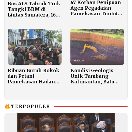
47 Korban Penipuan
Bus ALS Tabrak Truk
Agen Pegadaian
Tangki BBM di
Pamekasan Tuntut
Lintas Sumatera, 16
Ganti Rugi Rp 6,5
Tewas Terbakar
Miliar, Manajemen
Termasuk Sopir dan
Tunggu Putusan
Awak Truk
Pengadilan
Ribuan Buruh Rokok
Kondisi Geologis
dan Petani
Unik Tambang
Pamekasan Hadang
Kalimantan, Batu
LSM A1, Desak
Bara di Kedalaman
Bakesbangpol
Tiga Meter
Bertindak
TERPOPULER