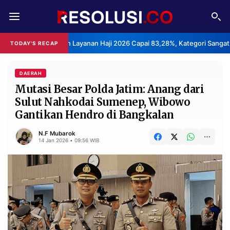
REDAKSI
TENTANG
san Layanan Haji 2026 Capai 83,28%, Kategori Sangat Memuaskan.
TODAY'S RECAP
•
RESOLUSI
IKLAN
TV
DAERAH
Mutasi Besar Polda Jatim: Anang dari
Sulut Nahkodai Sumenep, Wibowo
RUBRIKASI
Gantikan Hendro di Bangkalan
EDITORIAL
AKSARA
N.F Mubarok
FINANSIA
PERSONA
14 Jan 2026 • 09:56 WIB
DAERAH
NASIONAL
MANCA
SPORT
INFORMASI
PRIVACY
BERITA