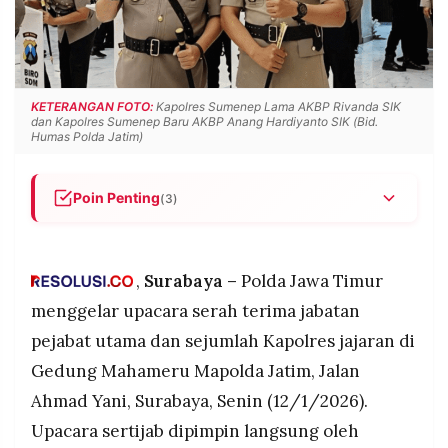
POLICY
WARGA
INFORMASI
KIRIM
IKLAN
TULISAN
PENGADUAN
TERM
KETERANGAN FOTO:
Kapolres Sumenep Lama AKBP Rivanda SIK
OF
dan Kapolres Sumenep Baru AKBP Anang Hardiyanto SIK (Bid.
SERVICE
Humas Polda Jatim)
Poin Penting
(3)
IKUTI
AKBP Anang Hardiyanto dari Kasat PJR Ditlantas
KAMI
Polda Sulut resmi pimpin Polres Sumenep
gantikan AKBP Rivanda yang promosi jadi
,
Surabaya –
Polda Jawa Timur
Kapolres Blitar, upacara sertijab dipimpin Kapolda
menggelar upacara serah terima jabatan
Jatim Senin (12/1/2026)
pejabat utama dan sejumlah Kapolres jajaran di
AKBP Wibowo lulusan Akpol 2005 dari Kabagops
Gedung Mahameru Mapolda Jatim, Jalan
Polrestabes Surabaya resmi jabat Kapolres
Bangkalan Selasa (13/1/2026), gantikan AKBP
Ahmad Yani, Surabaya, Senin (12/1/2026).
Hendro Sukmono yang promosi jadi Wakapolres
©
Upacara sertijab dipimpin langsung oleh
PT.
Metro Jaksel
RESOLUSI