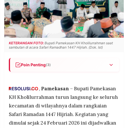
POLICY
WARGA
INFORMASI
KIRIM
IKLAN
TULISAN
PENGADUAN
TERM
OF
SERVICE
KETERANGAN FOTO:
Bupati Pamekasan KH Kholilurrahman saat
sambutan di acara Safari Ramadhan 1447 Hijriah. (Dok. Ist)
IKUTI
Poin Penting
(3)
KAMI
Pemkab Pamekasan menggelar Safari Ramadan
1447 H di 13 kecamatan mulai 24 Februari hingga
12 Maret 2026, dipimpin langsung Bupati KH
,
Pamekasan
– Bupati Pamekasan
Kholilurrahman bersama Forkopimda.
KH Kholilurrahman turun langsung ke seluruh
Setiap kunjungan menyertakan pemberian
kecamatan di wilayahnya dalam rangkaian
santunan anak yatim dan duafa sebagai bagian
Safari Ramadan 1447 Hijriah. Kegiatan yang
dari rangkaian acara.
©
dimulai sejak 24 Februari 2026 ini dijadwalkan
Bupati menegaskan safari ini dimanfaatkan untuk
PT.
RESOLUSI