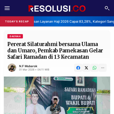
REDAKSI
TENTANG
 Kepuasan Layanan Haji 2026 Capai 83,28%, Kategori Sangat Memuaskan
TODAY'S RECAP
RESOLUSI
IKLAN
TV
DAERAH
Pererat Silaturahmi bersama Ulama
dan Umaro, Pemkab Pamekasan Gelar
RUBRIKASI
Safari Ramadan di 13 Kecamatan
EDITORIAL
AKSARA
N.F Mubarok
FINANSIA
PERSONA
01 Mar 2026 • 04:11 WIB
DAERAH
NASIONAL
MANCA
SPORT
INFORMASI
PRIVACY
BERITA