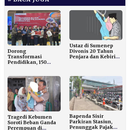
Ustaz di Sumenep
Divonis 20 Tahun
Dorong
Penjara dan Kebiri
Transformasi
Kimia, Hakim
Pendidikan, 150
Jatuhkan Hukuman
Alumni LPDP
Maksimal
Diterjunkan ke
Wilayah 3T
Bapenda Sisir
Tragedi Kebumen
Parkiran Stasiun,
Soroti Beban Ganda
Penunggak Pajak
Perempuan di