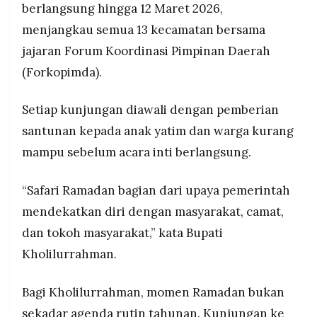
menyamakan pemahaman kebijakan
berlangsung hingga 12 Maret 2026,
MEDIA
PRAMUDITA
pembangunan di seluruh tingkatan pemerintahan,
menjangkau semua 13 kecamatan bersama
termasuk di tengah kondisi anggaran daerah
jajaran Forum Koordinasi Pimpinan Daerah
yang terbatas.
(Forkopimda).
©
Resolusi.co
-
2026
Setiap kunjungan diawali dengan pemberian
santunan kepada anak yatim dan warga kurang
PT.
RESOLUSI
mampu sebelum acara inti berlangsung.
MEDIA
PRAMUDITA
“Safari Ramadan bagian dari upaya pemerintah
mendekatkan diri dengan masyarakat, camat,
dan tokoh masyarakat,” kata Bupati
Kholilurrahman.
Bagi Kholilurrahman, momen Ramadan bukan
sekadar agenda rutin tahunan. Kunjungan ke