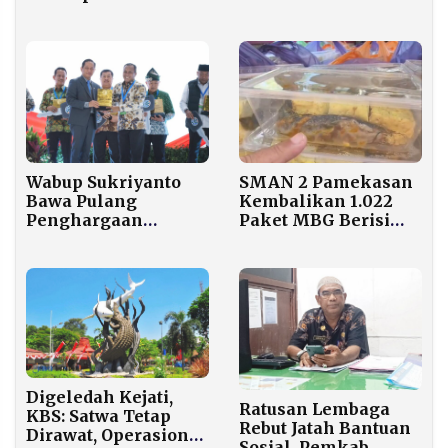
Kendaraan
Tengah Tekanan
Ditempeli ‘Surat
Ekonomi dan
Cinta’
Depresi
SMAN 2 Pamekasan
Wabup Sukriyanto
Kembalikan 1.022
Bawa Pulang
Paket MBG Berisi
Penghargaan
Lele Mentah dari
Tertinggi
SPPG As-Salman
Pengelolaan
Sampah se-
Indonesia.
Digeledah Kejati,
Ratusan Lembaga
KBS: Satwa Tetap
Rebut Jatah Bantuan
Dirawat, Operasional
Sosial, Pemkab