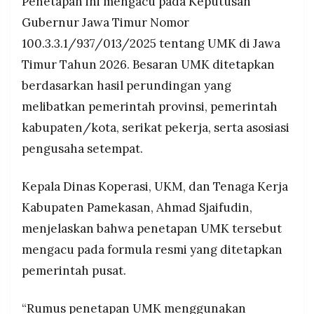
Penetapan ini mengacu pada Keputusan
MEDIA
Pamekasan.
PRAMUDITA
Gubernur Jawa Timur Nomor
100.3.3.1/937/013/2025 tentang UMK di Jawa
Timur Tahun 2026. Besaran UMK ditetapkan
©
Resolusi.co
berdasarkan hasil perundingan yang
-
2026
melibatkan pemerintah provinsi, pemerintah
kabupaten/kota, serikat pekerja, serta asosiasi
PT.
RESOLUSI
pengusaha setempat.
MEDIA
PRAMUDITA
Kepala Dinas Koperasi, UKM, dan Tenaga Kerja
Kabupaten Pamekasan, Ahmad Sjaifudin,
menjelaskan bahwa penetapan UMK tersebut
mengacu pada formula resmi yang ditetapkan
pemerintah pusat.
“Rumus penetapan UMK menggunakan