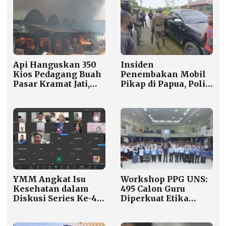
Api Hanguskan 350
Insiden
Kios Pedagang Buah
Penembakan Mobil
Pasar Kramat Jati,
Pikap di Papua, Polisi
Diduga dari Toko
Dalami Dugaan
Plastik Korsleting
Keterlibatan KKB
YMM Angkat Isu
Workshop PPG UNS:
Kesehatan dalam
495 Calon Guru
Diskusi Series Ke-4,
Diperkuat Etika
Fokus Pola Hidup
Akademik dan Anti
Sehat dan
Kekerasan