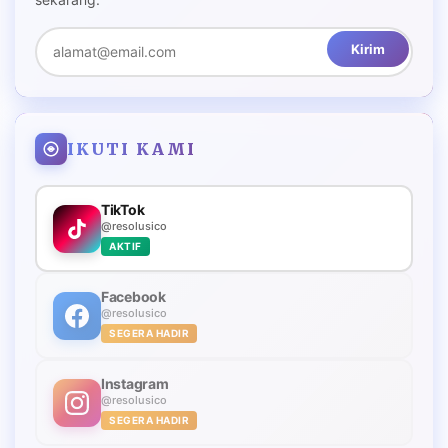
Kirim
IKUTI KAMI
TikTok
@resolusico
AKTIF
Facebook
@resolusico
SEGERA HADIR
Instagram
@resolusico
SEGERA HADIR