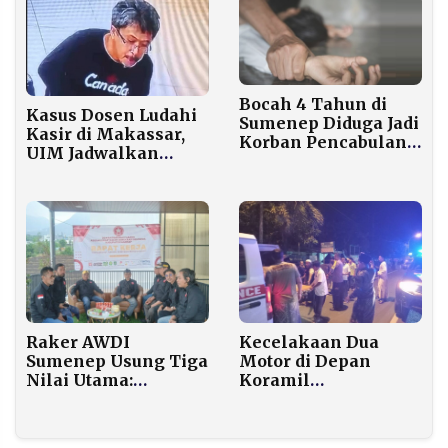
Pencegahan TBC
Bocah 4 Tahun di
Kasus Dosen Ludahi
Sumenep Diduga Jadi
Kasir di Makassar,
Korban Pencabulan
UIM Jadwalkan
Tetangga yang
Pemanggilan
Masih Pelajar MTs
Kecelakaan Dua
Raker AWDI
Motor di Depan
Sumenep Usung Tiga
Koramil
Nilai Utama:
Kedungdung: Korban
Komitmen,
Tewas dan Tiga
Konsistensi, dan
Terluka Dirawat di
Integritas