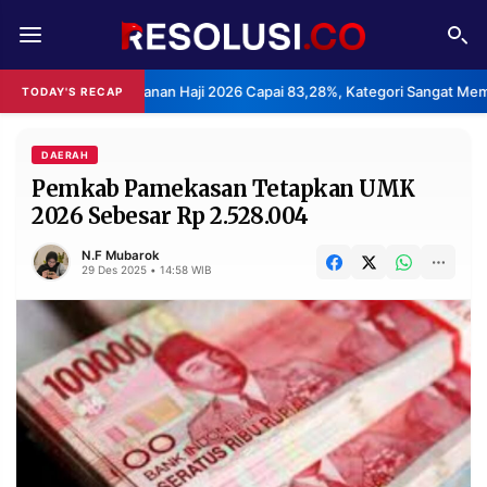
REDAKSI
TENTANG
san Layanan Haji 2026 Capai 83,28%, Kategori Sangat Memuaskan.
TODAY'S RECAP
•
RESOLUSI
IKLAN
TV
DAERAH
Pemkab Pamekasan Tetapkan UMK
2026 Sebesar Rp 2.528.004
RUBRIKASI
EDITORIAL
AKSARA
N.F Mubarok
29 Des 2025 • 14:58 WIB
FINANSIA
PERSONA
DAERAH
NASIONAL
MANCA
SPORT
INFORMASI
PRIVACY
BERITA