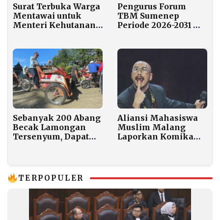
Surat Terbuka Warga
Pengurus Forum
Mentawai untuk
TBM Sumenep
Menteri Kehutanan:
Periode 2026-2031
Minta Izin
Resmi Dilantik
Penebangan Hutan
Dibatalakan
Aliansi Mahasiswa
Sebanyak 200 Abang
Muslim Malang
Becak Lamongan
Laporkan Komika
Tersenyum, Dapat
Pandji Pragiwaksono
Kendaraan Listrik
atas Dugaan
Gratis dari Prabowo
Penistaan Agama
TERPOPULER