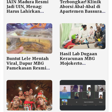
IAIN Madura Resmi
Terbongkar! Klinik
Jadi UIN, Menag:
Aborsi Abal-Abal di
Harus Lahirkan
Apartemen Bassura
Perspektif Baru
Layani 361 Pasien
tentang Madura
Sejak 2022
Hasil Lab Dugaan
Keracunan MBG
Buntut Lele Mentah
Mojokerto
Viral, Dapur MBG
Dijadwalkan Keluar
Pamekasan Resmi
Hari ini
Disetop BGN