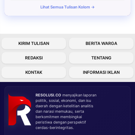
Lihat Semua Tulisan Kolom →
KIRIM TULISAN
BERITA WARGA
REDAKSI
TENTANG
KONTAK
INFORMASI IKLAN
RESOLUSI.CO
menyajikan laporan
politik, sosial, ekonomi, dan isu
daerah dengan ketelitian analitis
dan narasi memukau, serta
berkomitmen membingkai
peristiwa dengan perspektif
cerdas-berintegritas.