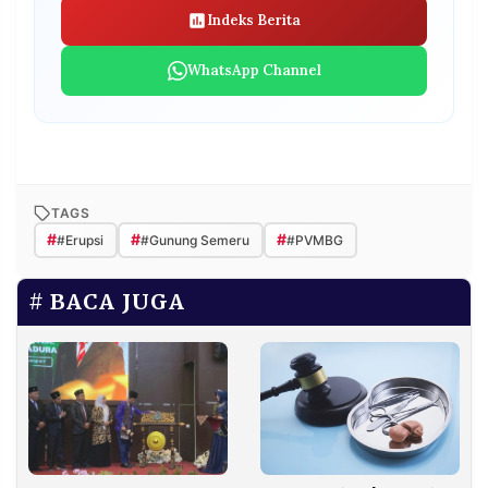
Indeks Berita
WhatsApp Channel
TAGS
#
#
#
#Erupsi
#Gunung Semeru
#PVMBG
BACA JUGA