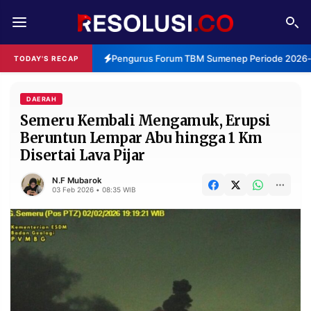
REDAKSI
TENTANG
Pengurus Forum TBM Sumenep Periode 2026-20
TODAY'S RECAP
RESOLUSI
IKLAN
TV
DAERAH
Semeru Kembali Mengamuk, Erupsi
Beruntun Lempar Abu hingga 1 Km
RUBRIKASI
Disertai Lava Pijar
EDITORIAL
AKSARA
N.F Mubarok
FINANSIA
PERSONA
03 Feb 2026 • 08:35 WIB
DAERAH
NASIONAL
MANCA
SPORT
INFORMASI
PRIVACY
BERITA