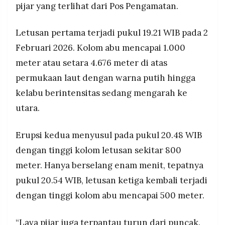
PVMBG meminta warga mewaspadai bahaya
pijar yang terlihat dari Pos Pengamatan.
MEDIA
PRAMUDITA
sekunder berupa awan panas, aliran lahar, dan
banjir lahar dingin di sungai-sungai yang berhulu
Letusan pertama terjadi pukul 19.21 WIB pada 2
di puncak Semeru.
Februari 2026. Kolom abu mencapai 1.000
©
Resolusi.co
meter atau setara 4.676 meter di atas
-
2026
permukaan laut dengan warna putih hingga
kelabu berintensitas sedang mengarah ke
PT.
RESOLUSI
utara.
MEDIA
PRAMUDITA
Erupsi kedua menyusul pada pukul 20.48 WIB
dengan tinggi kolom letusan sekitar 800
meter. Hanya berselang enam menit, tepatnya
pukul 20.54 WIB, letusan ketiga kembali terjadi
dengan tinggi kolom abu mencapai 500 meter.
“Lava pijar juga terpantau turun dari puncak.