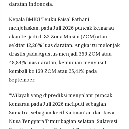
daratan Indonesia.
MEDIA
BMKG merekomendasikan penyesuaian jadwal
PRAMUDITA
tanam di sektor pertanian, revitalisasi waduk,
penjagaan kapasitas PLTA, serta kewaspadaan
Kepala BMKG Teuku Faisal Fathani
terhadap karhutla dan lonjakan kasus ISPA.
menjelaskan, pada Juli 2026 puncak kemarau
©
Resolusi.co
akan terjadi di 83 Zona Musim (ZOM) atau
-
2026
sekitar 12,26% luas daratan. Angka itu melonjak
drastis pada Agustus menjadi 369 ZOM atau
PT.
RESOLUSI
MEDIA
48,84% luas daratan, kemudian menyusut
PRAMUDITA
kembali ke 169 ZOM atau 25,41% pada
September.
“Wilayah yang diprediksi mengalami puncak
kemarau pada Juli 2026 meliputi sebagian
Sumatra, sebagian kecil Kalimantan dan Jawa,
Nusa Tenggara Timur bagian selatan, Sulawesi