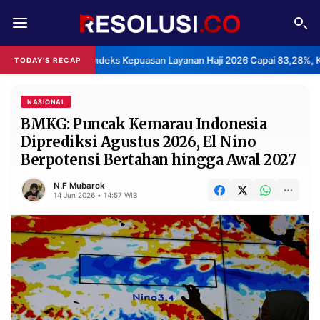
REDAKSI
TENTANG
BPS: Indeks Kepuasan Layanan Haji 2026 Capai 83,28%, K
TODAY'S RECAP
RESOLUSI
IKLAN
TV
NASIONAL
BMKG: Puncak Kemarau Indonesia
Diprediksi Agustus 2026, El Nino
RUBRIKASI
Berpotensi Bertahan hingga Awal 2027
EDITORIAL
AKSARA
N.F Mubarok
FINANSIA
PERSONA
14 Jun 2026 • 14:57 WIB
DAERAH
NASIONAL
MANCA
SPORT
INFORMASI
PRIVACY
BERITA