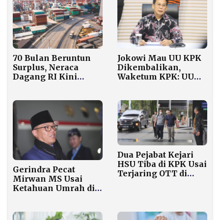
Hotman Paris
70 Bulan Beruntun
Jokowi Mau UU KPK
Surplus, Neraca
Dikembalikan,
Dagang RI Kini
Waketum KPK: UU
Terancam Konflik
Bukan Barang
Timur Tengah
Pinjaman
Dua Pejabat Kejari
HSU Tiba di KPK Usai
Gerindra Pecat
Terjaring OTT di
Mirwan MS Usai
Kalsel
Ketahuan Umrah di
Tengah Darurat
Banjir Aceh Selatan