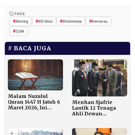
TAGS
#
#
#
#
#bmkg
#El Nino
#Indonesia
Kemarau
#
ZOM
BACA JUGA
Malam Nuzulul
Quran 1447 H Jatuh 6
Menhan Sjafrie
Maret 2026, Ini
Lantik 12 Tenaga
Amalan yang
Ahli Dewan
Dianjurkan
Pertahanan
Nasional, Ada Noe
Letto dan Anak