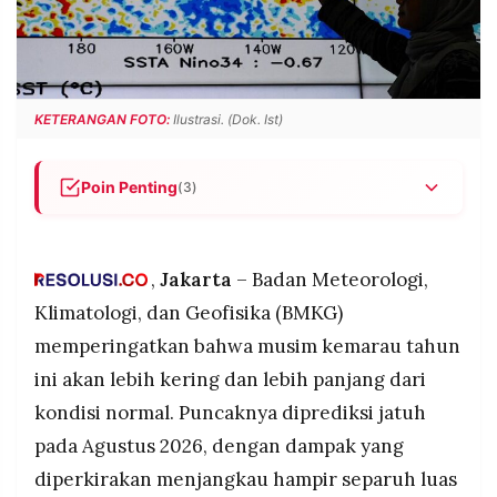
POLICY
WARGA
INFORMASI
KIRIM
IKLAN
TULISAN
PENGADUAN
TERM
KETERANGAN FOTO:
Ilustrasi. (Dok. Ist)
OF
SERVICE
Poin Penting
(3)
BMKG memprediksi puncak kemarau Indonesia
IKUTI
terjadi pada Agustus 2026, mencakup 369 Zona
KAMI
Musim atau hampir 49% luas daratan, dengan
,
Jakarta
– Badan Meteorologi,
wilayah terdampak meliputi sebagian besar
Klimatologi, dan Geofisika (BMKG)
Jawa, Bali, Nusa Tenggara, Kalimantan, Sulawesi,
memperingatkan bahwa musim kemarau tahun
hingga Papua.
ini akan lebih kering dan lebih panjang dari
Fenomena El Nino diprediksi bertahan hingga
awal 2027 dengan peluang intensitas moderat
kondisi normal. Puncaknya diprediksi jatuh
98% dan kategori kuat 62%, memperpanjang
pada Agustus 2026, dengan dampak yang
ancaman kekeringan yang lebih parah dari
©
diperkirakan menjangkau hampir separuh luas
normal.
PT.
RESOLUSI