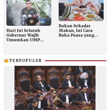
Bukan Sekadar
Hari Ini Seluruh
Makan, Ini Cara
Gubernur Wajib
Buka Puasa yang
Umumkan UMP
Diajarkan
2026, Menaker
Rasulullah SAW
Tegaskan Formula
Baru Berlaku
Nasional
TERPOPULER