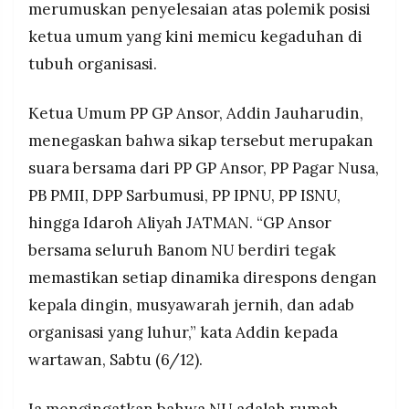
merumuskan penyelesaian atas polemik posisi
MEDIA
nilai dasar NU serta memastikan persatuan
PRAMUDITA
ketua umum yang kini memicu kegaduhan di
jam’iyyah tetap terjaga di tengah eskalasi konflik.
tubuh organisasi.
©
Resolusi.co
Ketua Umum PP GP Ansor, Addin Jauharudin,
-
2026
menegaskan bahwa sikap tersebut merupakan
suara bersama dari PP GP Ansor, PP Pagar Nusa,
PT.
RESOLUSI
PB PMII, DPP Sarbumusi, PP IPNU, PP ISNU,
MEDIA
PRAMUDITA
hingga Idaroh Aliyah JATMAN. “GP Ansor
bersama seluruh Banom NU berdiri tegak
memastikan setiap dinamika direspons dengan
kepala dingin, musyawarah jernih, dan adab
organisasi yang luhur,” kata Addin kepada
wartawan, Sabtu (6/12).
Ia mengingatkan bahwa NU adalah rumah