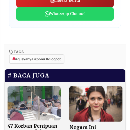
Indeks Berita
WhatsApp Channel
TAGS
#
#gusyahya #pbnu #dicopot
BACA JUGA
47 Korban Penipuan
Negara Ini