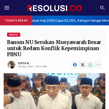
REDAKSI
TENTANG
asan Layanan Haji 2026 Capai 83,28%, Kategori Sangat Memuaskan.
TODAY'S RECAP
RESOLUSI
IKLAN
TV
BERITA
Banom NU Serukan Musyawarah Besar
untuk Redam Konflik Kepemimpinan
RUBRIKASI
PBNU
EDITORIAL
AKSARA
EVITA R.
FINANSIA
PERSONA
06 Des 2025 • 19:14 WIB
DAERAH
NASIONAL
MANCA
SPORT
INFORMASI
PRIVACY
BERITA