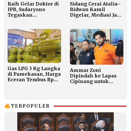
Raih Gelar Doktor di
Sidang Cerai Atalia–
IPB, Sudaryono
Ridwan Kamil
Tegaskan
Digelar, Mediasi Jadi
Holdingisasi BUMN
Agenda Awal
Instrumen Negara
Hadir untuk Rakyat
Gas LPG 3 Kg Langka
Ammar Zoni
di Pamekasan, Harga
Dipindah ke Lapas
Eceran Tembus Rp
Cipinang untuk
25.000 per Tabung
Jalani Sidang, Dapat
Video Anak dari Irish
Bella
TERPOPULER