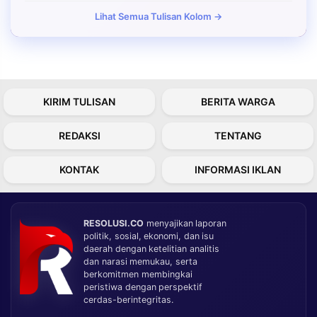
Lihat Semua Tulisan Kolom →
KIRIM TULISAN
BERITA WARGA
REDAKSI
TENTANG
KONTAK
INFORMASI IKLAN
RESOLUSI.CO
menyajikan laporan
politik, sosial, ekonomi, dan isu
daerah dengan ketelitian analitis
dan narasi memukau, serta
berkomitmen membingkai
peristiwa dengan perspektif
cerdas-berintegritas.