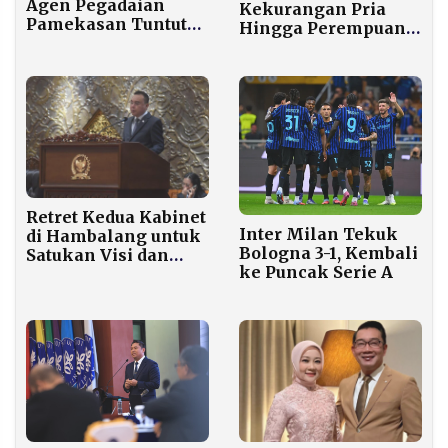
Agen Pegadaian
Kekurangan Pria
Pamekasan Tuntut
Hingga Perempuan
Ganti Rugi Rp 6,5
Ramai-ramai Sewa
Miliar, Manajemen
“Husband for an
Tunggu Putusan
Hour”
Pengadilan
Retret Kedua Kabinet
Inter Milan Tekuk
di Hambalang untuk
Bologna 3-1, Kembali
Satukan Visi dan
ke Puncak Serie A
Evaluasi Kinerja
Pemerintah