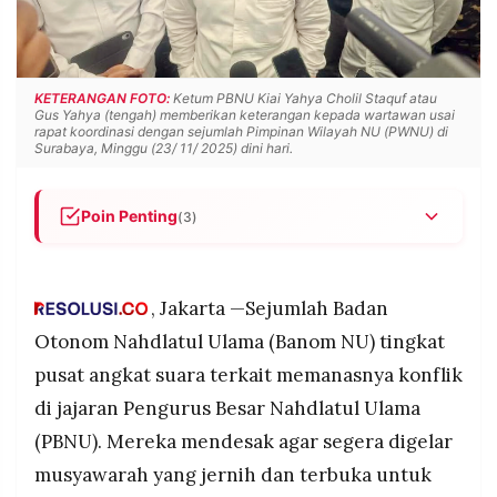
POLICY
WARGA
INFORMASI
KIRIM
IKLAN
TULISAN
KETERANGAN FOTO:
Ketum PBNU Kiai Yahya Cholil Staquf atau
Gus Yahya (tengah) memberikan keterangan kepada wartawan usai
PENGADUAN
TERM
rapat koordinasi dengan sejumlah Pimpinan Wilayah NU (PWNU) di
OF
Surabaya, Minggu (23/ 11/ 2025) dini hari.
SERVICE
Poin Penting
(3)
IKUTI
Banom NU tingkat pusat mendesak PBNU segera
KAMI
menggelar musyawarah jernih dan terbuka untuk
menyelesaikan konflik kepemimpinan yang
, Jakarta —Sejumlah Badan
melibatkan posisi Ketua Umum.
Otonom Nahdlatul Ulama (Banom NU) tingkat
Kisruh internal memanas setelah dokumen
pusat angkat suara terkait memanasnya konflik
Syuriyah yang meminta Gus Yahya mundur
di jajaran Pengurus Besar Nahdlatul Ulama
beredar, disusul surat edaran yang menyatakan
dirinya diberhentikan; Gus Yahya menolak dan
(PBNU). Mereka mendesak agar segera digelar
melakukan pencopotan pejabat internal.
©
musyawarah yang jernih dan terbuka untuk
PT.
Banom NU meminta seluruh pihak kembali pada
RESOLUSI