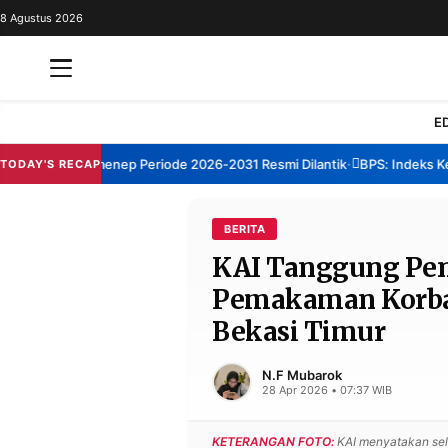
8 Agustus 2026
REDAKSI
TENTANG
RESOLUSI
IKLAN
E
TV
um TBM Sumenep Periode 2026-2031 Resmi Dilantik
BPS: Indeks Kepua
TODAY'S RECAP
•
RUBRIKASI
EDITORIAL
AKSARA
BERITA
KAI Tanggung Pen
FINANSIA
PERSONA
Pemakaman Korban
DAERAH
NASIONAL
Bekasi Timur
MANCA
SPORT
N.F Mubarok
28 Apr 2026 • 07:37 WIB
INFORMASI
KETERANGAN FOTO:
KAI menyatakan se
PRIVACY
BERITA