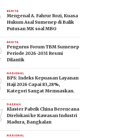
1
BERITA
Mengenal A. Fahrur Rozi, Kuasa
Hukum Asal Sumenep di Balik
Putusan MK soal MBG
2
BERITA
Pengurus Forum TBM Sumenep
Periode 2026-2031 Resmi
Dilantik
3
NASIONAL
BPS: Indeks Kepuasan Layanan
Haji 2026 Capai 83,28%,
Kategori Sangat Memuaskan.
4
DAERAH
Klaster Pabrik China Berencana
Direlokasi ke Kawasan Industri
Madura, Bangkalan
NASIONAL