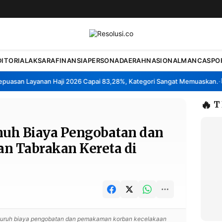
DITORIAL
AKSARA
FINANSIA
PERSONA
DAERAH
NASIONAL
MANCA
SPO
san Layanan Haji 2026 Capai 83,28%, Kategori Sangat Memuaskan.
Kla
•
🔥
T
uh Biaya Pengobatan dan
 Tabrakan Kereta di
luruh biaya pengobatan dan pemakaman korban kecelakaan