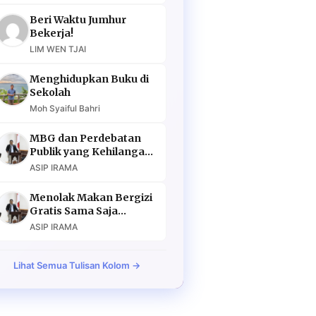
Beri Waktu Jumhur
Bekerja!
LIM WEN TJAI
Menghidupkan Buku di
Sekolah
Moh Syaiful Bahri
MBG dan Perdebatan
Publik yang Kehilangan
Argumen
ASIP IRAMA
Menolak Makan Bergizi
Gratis Sama Saja
Menolak Masa Depan
ASIP IRAMA
Lihat Semua Tulisan Kolom →