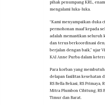
pihak penumpang KRL, enam 
MEDIA
PRAMUDITA
mengalami luka-luka.
“Kami menyampaikan duka cit
©
Resolusi.co
permohonan maaf kepada selu
-
2026
adalah memastikan seluruh 
dan terus berkoordinasi den
PT.
RESOLUSI
berjalan dengan baik,” ujar
MEDIA
PRAMUDITA
KAI Anne Purba dalam keteran
Para korban yang membutuh
delapan fasilitas kesehatan d
RS Bella Bekasi, RS Primaya, 
Mitra Plumbon Cibitung, RS B
Timur dan Barat.