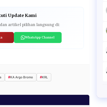
kuti Update Kami
dan artikel pilihan langsung di:
ta
WhatsApp Channel
#
#
a
KA Argo Bromo
KRL