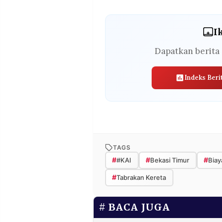
I
Dapatkan berita 
Indeks Beri
TAGS
#
#
#
#KAI
Bekasi Timur
Biay
#
Tabrakan Kereta
BACA JUGA