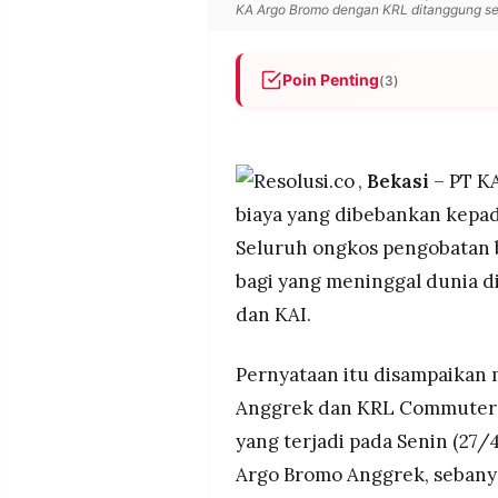
KA Argo Bromo dengan KRL ditanggung selu
POLICY
WARGA
INFORMASI
KIRIM
IKLAN
TULISAN
Poin Penting
(3)
PENGADUAN
TERM
KAI memastikan seluruh bia
OF
meninggal ditanggung penuh 
SERVICE
kepada keluarga.
,
Bekasi
– PT KA
Tabrakan KA Argo Bromo Angg
biaya yang dibebankan kepa
menewaskan 6 penumpang KRL 
IKUTI
Seluruh ongkos pengobatan 
delapan rumah sakit.
KAMI
bagi yang meninggal dunia d
Stasiun Bekasi Timur sementa
membuka posko informasi di 
dan KAI.
Pernyataan itu disampaikan
Anggrek dan KRL Commuter Li
yang terjadi pada Senin (27
©
Argo Bromo Anggrek, sebany
PT.
RESOLUSI