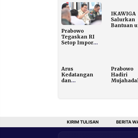
IKAWIGA
Salurkan
Bantuan u
Prabowo
Warga
Tegaskan RI
Terdampa
Setop Impor
Bencana d
Solar 2026,
Aceh-
Empat Tahun
Sumatera
Lagi Bebas
BBM
Arus
Prabowo
Kedatangan
Hadiri
dan
Mujahada
Keberangkatan
Kubro Sat
Bersamaan,
Abad NU d
Sektor 3
Malang, L
Madinah
dari 100 R
Bentuk 4 Tim
Jemaah
Kerja Hadapi
Memadati
Puncak
Stadion
KIRIM TULISAN
BERITA W
Operasional
Haji