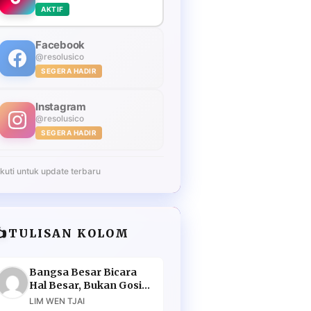
AKTIF
Facebook
@resolusico
SEGERA HADIR
Instagram
@resolusico
SEGERA HADIR
Ikuti untuk update terbaru
️
TULISAN KOLOM
Bangsa Besar Bicara
Hal Besar, Bukan Gosip
Murahan
LIM WEN TJAI