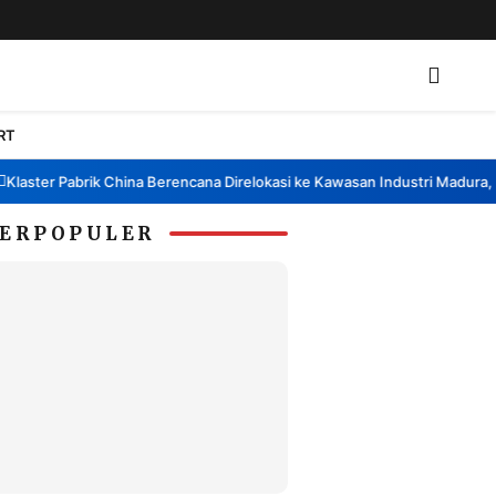
RT
ster Pabrik China Berencana Direlokasi ke Kawasan Industri Madura, Ban
ERPOPULER