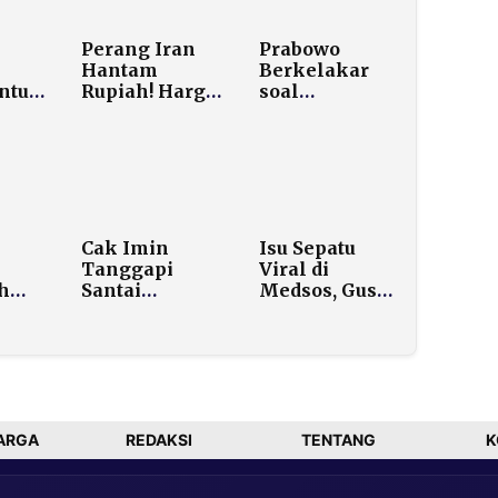
Perang Iran
Prabowo
Hantam
Berkelakar
ntuk
Rupiah! Harga
soal
Minyak
Kesamaan
k
Diprediksi
Nama dengan
i
Tembus
Kapolri dan
US$200, Defisit
Panglima TNI
APBN
di Acara Panen
Mengancam
Udang
Kebumen
Cak Imin
Isu Sepatu
Tanggapi
Viral di
h
Santai
Medsos, Gus
u
Pernyataan
Ipul Langsung
i
Prabowo soal
Bawa Seluruh
ebih
PKB Perlu
Dirjen ke KPK
ibu
Diawasi
ARGA
REDAKSI
TENTANG
K