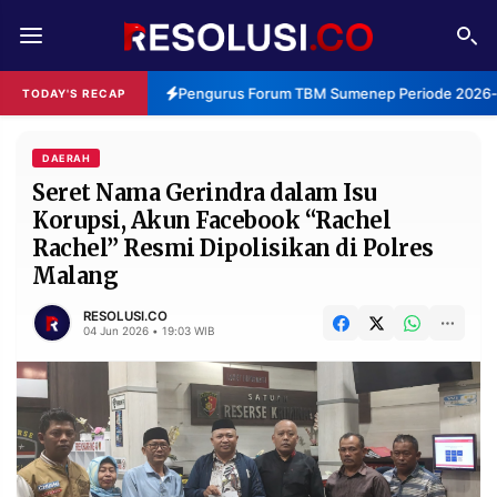
REDAKSI
TENTANG
Pengurus Forum TBM Sumenep Periode 2026-20
TODAY'S RECAP
RESOLUSI
IKLAN
TV
DAERAH
Seret Nama Gerindra dalam Isu
Korupsi, Akun Facebook “Rachel
RUBRIKASI
Rachel” Resmi Dipolisikan di Polres
EDITORIAL
AKSARA
Malang
FINANSIA
PERSONA
RESOLUSI.CO
04 Jun 2026 • 19:03 WIB
DAERAH
NASIONAL
MANCA
SPORT
INFORMASI
PRIVACY
BERITA