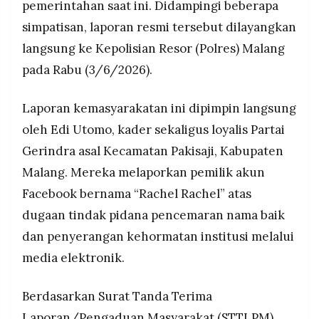
dan akan memanggil saksi serta melakukan
pemerintahan saat ini. Didampingi beberapa
MEDIA
forensik digital terhadap akun terlapor.
PRAMUDITA
simpatisan, laporan resmi tersebut dilayangkan
langsung ke Kepolisian Resor (Polres) Malang
pada Rabu (3/6/2026).
©
Resolusi.co
-
2026
Laporan kemasyarakatan ini dipimpin langsung
oleh Edi Utomo, kader sekaligus loyalis Partai
PT.
RESOLUSI
Gerindra asal Kecamatan Pakisaji, Kabupaten
MEDIA
PRAMUDITA
Malang. Mereka melaporkan pemilik akun
Facebook bernama “Rachel Rachel” atas
dugaan tindak pidana pencemaran nama baik
dan penyerangan kehormatan institusi melalui
media elektronik.
Berdasarkan Surat Tanda Terima
Laporan/Pengaduan Masyarakat (STTLPM)