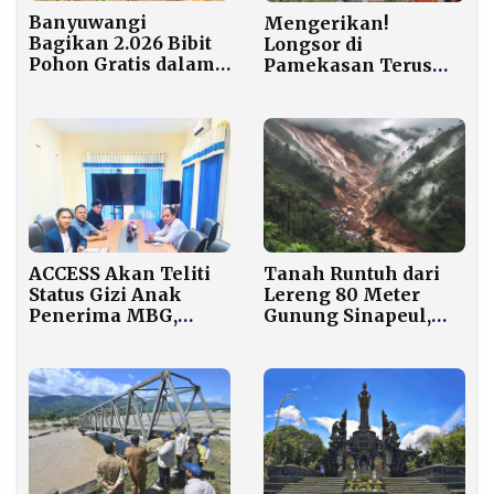
Banyuwangi
Mengerikan!
Bagikan 2.026 Bibit
Longsor di
Pohon Gratis dalam
Pamekasan Terus
Gerakan Sedekah
Meluas, 64 Jiwa
Oksigen
Terancam Longsor
Susulan
ACCESS Akan Teliti
Tanah Runtuh dari
Status Gizi Anak
Lereng 80 Meter
Penerima MBG,
Gunung Sinapeul,
Didukung DPRD dan
Ratusan Warga
Dinas Kesehatan
Arjasari Dievakuasi
Pamekasan