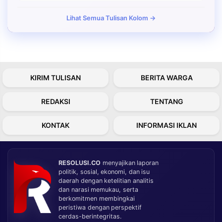
Lihat Semua Tulisan Kolom →
KIRIM TULISAN
BERITA WARGA
REDAKSI
TENTANG
KONTAK
INFORMASI IKLAN
RESOLUSI.CO
menyajikan laporan
politik, sosial, ekonomi, dan isu
daerah dengan ketelitian analitis
dan narasi memukau, serta
berkomitmen membingkai
peristiwa dengan perspektif
cerdas-berintegritas.