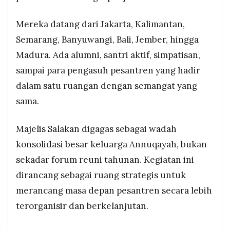
Muhammad Shalahuddin A Warits, mendorong
MEDIA
PRAMUDITA
pesantren beradaptasi menyambut Generasi Z
Mereka datang dari Jakarta, Kalimantan,
dengan memadukan pendidikan agama dan
Semarang, Banyuwangi, Bali, Jember, hingga
penguasaan teknologi digital.
Madura. Ada alumni, santri aktif, simpatisan,
©
Resolusi.co
-
sampai para pengasuh pesantren yang hadir
2026
dalam satu ruangan dengan semangat yang
PT.
sama.
RESOLUSI
MEDIA
PRAMUDITA
Majelis Salakan digagas sebagai wadah
konsolidasi besar keluarga Annuqayah, bukan
sekadar forum reuni tahunan. Kegiatan ini
dirancang sebagai ruang strategis untuk
merancang masa depan pesantren secara lebih
terorganisir dan berkelanjutan.