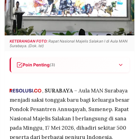
POLICY
WARGA
INFORMASI
KIRIM
IKLAN
TULISAN
PENGADUAN
TERM
OF
KETERANGAN FOTO:
Rapat Nasional Majelis Salakan I di Aula MAN
SERVICE
Surabaya. (Dok. Ist)
Poin Penting
(3)
IKUTI
KAMI
Rapat Nasional Majelis Salakan I digelar di Aula
MAN Surabaya pada 17 Mei 2026, dihadiri sekitar
500 alumni, santri, dan simpatisan PP Annuqayah
,
SURABAYA
– Aula MAN Surabaya
Sumenep dari berbagai daerah di Indonesia.
menjadi saksi tonggak baru bagi keluarga besar
Majelis Salakan dirancang sebagai wadah
Pondok Pesantren Annuqayah, Sumenep. Rapat
konsolidasi strategis untuk mendukung program
Nasional Majelis Salakan I berlangsung di sana
pesantren, memperluas jaringan alumni, dan
menjaga kesinambungan perjuangan para kiai.
pada Minggu, 17 Mei 2026, dihadiri sekitar 500
©
PT.
Pengasuh PP Annuqayah Daerah Lubangsa, KH
peserta dari berbagai penjuru Indonesia.
RESOLUSI