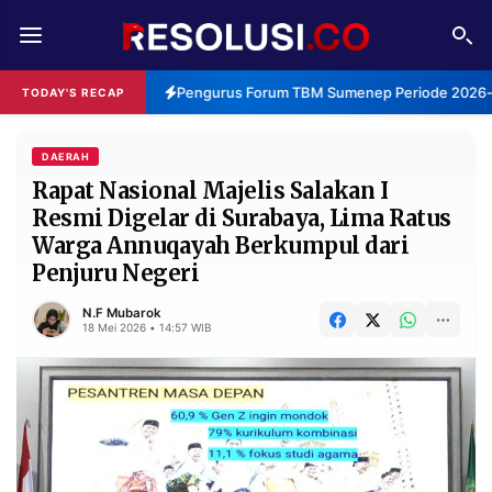
REDAKSI
TENTANG
Pengurus Forum TBM Sumenep Periode 2026-20
TODAY'S RECAP
RESOLUSI
IKLAN
TV
DAERAH
Rapat Nasional Majelis Salakan I
Resmi Digelar di Surabaya, Lima Ratus
RUBRIKASI
Warga Annuqayah Berkumpul dari
EDITORIAL
AKSARA
Penjuru Negeri
FINANSIA
PERSONA
N.F Mubarok
18 Mei 2026 • 14:57 WIB
DAERAH
NASIONAL
MANCA
SPORT
INFORMASI
PRIVACY
BERITA