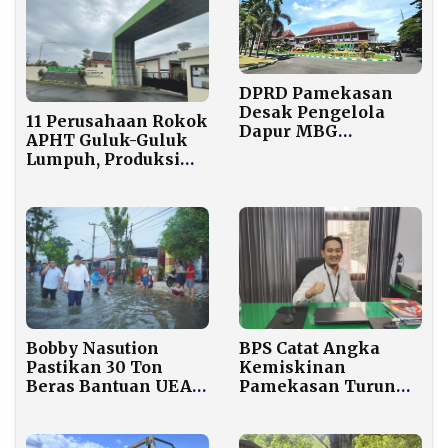
DPRD Pamekasan
Desak Pengelola
11 Perusahaan Rokok
Dapur MBG
APHT Guluk-Guluk
Daftarkan Karyawan
Lumpuh, Produksi
ke JKN dan
Jalan Tapi Pita Cukai
Jamsostek
Mandek
BPS Catat Angka
Bobby Nasution
Kemiskinan
Pastikan 30 Ton
Pamekasan Turun
Beras Bantuan UEA
Menjadi 12,77
Tetap Disalurkan
Persen, Terendah di
Lewat
Madura
Muhammadiyah