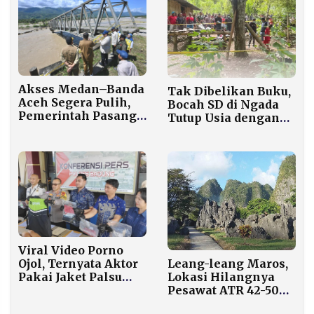
Akses Medan–Banda
Tak Dibelikan Buku,
Aceh Segera Pulih,
Bocah SD di Ngada
Pemerintah Pasang
Tutup Usia dengan
Dua Jembatan Bailey
Surat: Mama Pelit
di Bireuen
Viral Video Porno
Ojol, Ternyata Aktor
Leang-leang Maros,
Pakai Jaket Palsu
Lokasi Hilangnya
Beli Rp300 Ribu
Pesawat ATR 42-500
Menyimpan Warisan