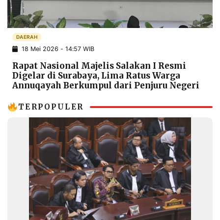
POLICY
WARGA
INFORMASI
KIRIM
IKLAN
TULISAN
DAERAH
18 Mei 2026 - 14:57 WIB
PENGADUAN
TERM
OF
Rapat Nasional Majelis Salakan I Resmi
SERVICE
Digelar di Surabaya, Lima Ratus Warga
Annuqayah Berkumpul dari Penjuru Negeri
TERPOPULER
IKUTI
KAMI
©
PT.
RESOLUSI