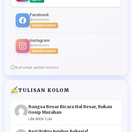
Facebook
@resolusico
SEGERA HADIR
Instagram
@resolusico
SEGERA HADIR
Ikuti untuk update terbaru
TULISAN KOLOM
Bangsa Besar Bicara Hal Besar, Bukan
Gosip Murahan
LIM WEN TJAI
Beri Waktu Jumhur Bekerja!