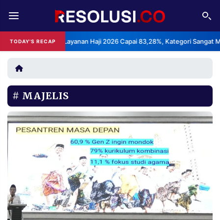
REDAKSI
TENTANG
ks Kepuasan Layanan Haji 2026 Capai 83,28%, Kategori Sangat Memuask
TODAY'S RECAP
RESOLUSI
IKLAN
TV
MAJELIS
RUBRIKASI
EDITORIAL
AKSARA
FINANSIA
PERSONA
DAERAH
NASIONAL
MANCA
SPORT
INFORMASI
PRIVACY
BERITA