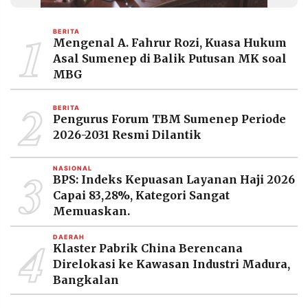
MEDIA
PRAMUDITA
1
BERITA
Mengenal A. Fahrur Rozi, Kuasa Hukum
Asal Sumenep di Balik Putusan MK soal
©
MBG
Resolusi.co
-
2
2026
BERITA
Pengurus Forum TBM Sumenep Periode
PT.
2026-2031 Resmi Dilantik
RESOLUSI
MEDIA
PRAMUDITA
3
NASIONAL
BPS: Indeks Kepuasan Layanan Haji 2026
Capai 83,28%, Kategori Sangat
Memuaskan.
4
DAERAH
Klaster Pabrik China Berencana
Direlokasi ke Kawasan Industri Madura,
Bangkalan