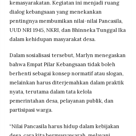
kemasyarakatan. Kegiatan ini menjadi ruang
MEDIA
PRAMUDITA
dialog kebangsaan yang menekankan
pentingnya membumikan nilai-nilai Pancasila,
UUD NRI 1945, NKRI, dan Bhinneka Tunggal Ika
©
Resolusi.co
dalam kehidupan masyarakat desa.
-
2026
Dalam sosialisasi tersebut, Marlyn menegaskan
PT.
RESOLUSI
bahwa Empat Pilar Kebangsaan tidak boleh
MEDIA
PRAMUDITA
berhenti sebagai konsep normatif atau slogan,
melainkan harus diterjemahkan dalam praktik
nyata, terutama dalam tata kelola
pemerintahan desa, pelayanan publik, dan
partisipasi warga.
“Nilai Pancasila harus hidup dalam kebijakan
desa, cara kita bermusyawarah, melayani