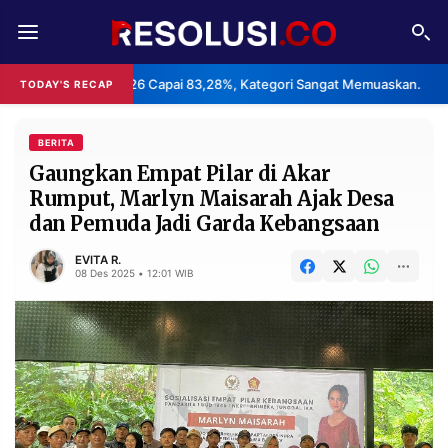
REDAKSI
TENTANG
Haji 2026 Capai 83,28%, Kategori Sangat Memuaskan.
Klaste
TODAY'S RECAP
•
RESOLUSI
IKLAN
TV
BERITA
Gaungkan Empat Pilar di Akar
Rumput, Marlyn Maisarah Ajak Desa
RUBRIKASI
dan Pemuda Jadi Garda Kebangsaan
EDITORIAL
AKSARA
EVITA R.
FINANSIA
PERSONA
08 Des 2025 • 12:01 WIB
DAERAH
NASIONAL
MANCA
SPORT
INFORMASI
PRIVACY
BERITA