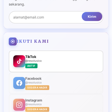
sekarang.
Kirim
IKUTI KAMI
TikTok
@resolusico
AKTIF
Facebook
@resolusico
SEGERA HADIR
Instagram
@resolusico
SEGERA HADIR