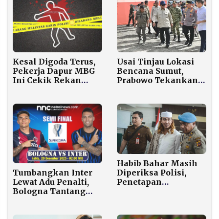
Kesal Digoda Terus,
Usai Tinjau Lokasi
Pekerja Dapur MBG
Bencana Sumut,
Ini Cekik Rekan
Prabowo Tekankan
Kerja Sampai Mati
Pentingnya
Kesiapsiagaan
Hadapi Perubahan
Iklim
Habib Bahar Masih
Diperiksa Polisi,
Tumbangkan Inter
Penetapan
Lewat Adu Penalti,
Penahanan
Bologna Tantang
Menunggu Gelar
Napoli di Final Piala
Perkara
Super Italia 2025