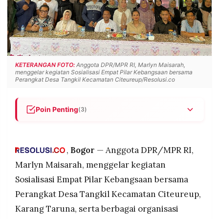
POLICY
WARGA
INFORMASI
KIRIM
IKLAN
TULISAN
PENGADUAN
TERM
OF
KETERANGAN FOTO:
Anggota DPR/MPR RI, Marlyn Maisarah,
SERVICE
menggelar kegiatan Sosialisasi Empat Pilar Kebangsaan bersama
Perangkat Desa Tangkil Kecamatan Citeureup/Resolusi.co
IKUTI
Poin Penting
(3)
KAMI
Marlyn Maisarah gelar Sosialisasi Empat Pilar
Kebangsaan di Desa Tangkil, Citeureup, Bogor.
,
Bogor
— Anggota DPR/MPR RI,
Desa dan pemuda diajak jadi garda terdepan
membumikan Pancasila, UUD 1945, NKRI, dan
Marlyn Maisarah, menggelar kegiatan
Bhinneka Tunggal Ika.
Sosialisasi Empat Pilar Kebangsaan bersama
Peserta dorong agar sosialisasi tidak seremonial
Perangkat Desa Tangkil Kecamatan Citeureup,
dan menjadi gerakan berkelanjutan di tingkat
©
Karang Taruna, serta berbagai organisasi
desa.
PT.
RESOLUSI