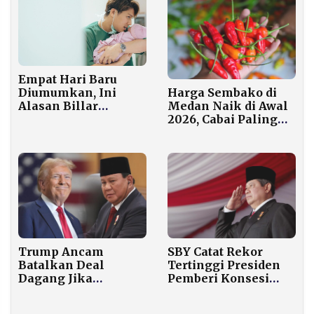
Empat Hari Baru
Harga Sembako di
Diumumkan, Ini
Medan Naik di Awal
Alasan Billar
2026, Cabai Paling
Bungkam soal
Signifikan
Kelahiran Anak
Ketiganya
Trump Ancam
SBY Catat Rekor
Batalkan Deal
Tertinggi Presiden
Dagang Jika
Pemberi Konsesi
Indonesia Tetap
Lahan, WALHI:
Peluk China,
Negara Gagal