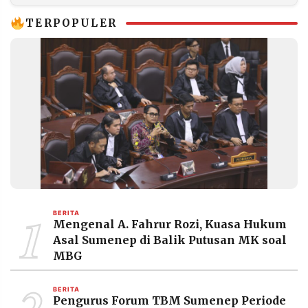
Prabowo di
Mengurus
Persimpangan Jalan?
Lingkungan
TERPOPULER
1
BERITA
Mengenal A. Fahrur Rozi, Kuasa Hukum
Asal Sumenep di Balik Putusan MK soal
MBG
2
BERITA
Pengurus Forum TBM Sumenep Periode