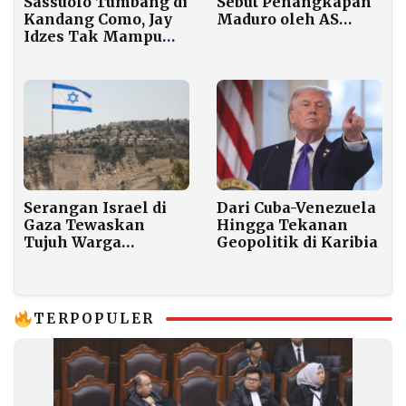
Sebut Penangkapan
Sassuolo Tumbang di
Maduro oleh AS
Kandang Como, Jay
Pelanggaran Serius
Idzes Tak Mampu
Kedaulatan Negara
Bendung Tren Positif
Tuan Rumah
Dari Cuba-Venezuela
Serangan Israel di
Hingga Tekanan
Gaza Tewaskan
Geopolitik di Karibia
Tujuh Warga
Palestina dalam
Sehari
TERPOPULER