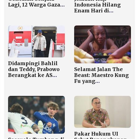
Indonesia Hilang
Lagi, 12 Warga Gaza
Enam Hari di
Tewas dalam
Makkah, PPIH dan
Serangan 24 Jam
Polisi Saudi Lakukan
Terakhir
Pencarian Intensif
Didampingi Bahlil
Selamat Jalan The
dan Teddy, Prabowo
Beast: Maestro Kung
Berangkat ke AS
Fu yang
untuk Diplomasi
Menghidupkan
Ekonomi dengan
Masa Kecil Jutaan
Trump
Anak Lewat Kung Fu
Hustle
Pakar Hukum UI