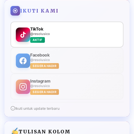
IKUTI KAMI
TikTok
@resolusico
AKTIF
Facebook
@resolusico
SEGERA HADIR
Instagram
@resolusico
SEGERA HADIR
Ikuti untuk update terbaru
TULISAN KOLOM