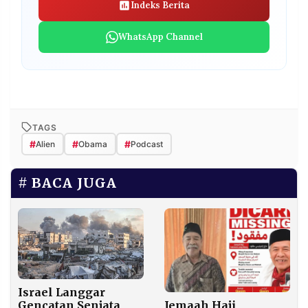
Indeks Berita
WhatsApp Channel
TAGS
#
#
#
Alien
Obama
Podcast
BACA JUGA
Israel Langgar
Jemaah Haji
Gencatan Senjata