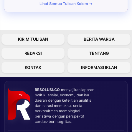
Lihat Semua Tulisan Kolom →
KIRIM TULISAN
BERITA WARGA
REDAKSI
TENTANG
KONTAK
INFORMASI IKLAN
RESOLUSI.CO
menyajikan laporan
politik, sosial, ekonomi, dan isu
daerah dengan ketelitian analitis
dan narasi memukau, serta
berkomitmen membingkai
peristiwa dengan perspektif
cerdas-berintegritas.