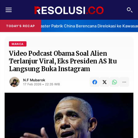
REDAKSI
TENTANG
Klaster Pabrik China Berencana Direlokasi ke Kawasan
TODAY'S RECAP
RESOLUSI
IKLAN
TV
MANCA
Video Podcast Obama Soal Alien
Terlanjur Viral, Eks Presiden AS Itu
RUBRIKASI
Langsung Buka Instagram
EDITORIAL
AKSARA
N.F Mubarok
FINANSIA
PERSONA
17 Feb 2026 • 22:35 WIB
DAERAH
NASIONAL
MANCA
SPORT
INFORMASI
PRIVACY
BERITA