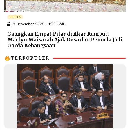
POLICY
WARGA
INFORMASI
KIRIM
BERITA
IKLAN
TULISAN
8 Desember 2025 - 12:01 WIB
PENGADUAN
TERM
Gaungkan Empat Pilar di Akar Rumput,
OF
Marlyn Maisarah Ajak Desa dan Pemuda Jadi
SERVICE
Garda Kebangsaan
TERPOPULER
IKUTI
KAMI
©
PT.
RESOLUSI