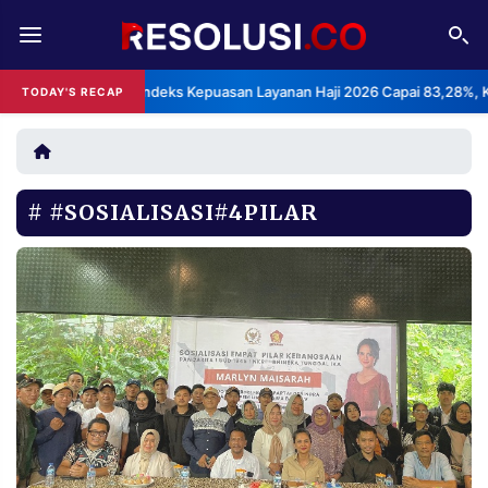
REDAKSI
TENTANG
BPS: Indeks Kepuasan Layanan Haji 2026 Capai 83,28%, Katego
TODAY'S RECAP
•
RESOLUSI
IKLAN
TV
#SOSIALISASI#4PILAR
RUBRIKASI
EDITORIAL
AKSARA
FINANSIA
PERSONA
DAERAH
NASIONAL
MANCA
SPORT
INFORMASI
PRIVACY
BERITA