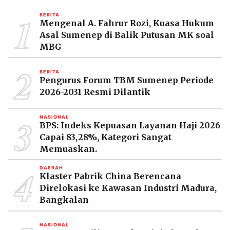
MEDIA
PRAMUDITA
1
BERITA
Mengenal A. Fahrur Rozi, Kuasa Hukum
Asal Sumenep di Balik Putusan MK soal
MBG
©
Resolusi.co
2
-
BERITA
2026
Pengurus Forum TBM Sumenep Periode
2026-2031 Resmi Dilantik
PT.
RESOLUSI
MEDIA
3
PRAMUDITA
NASIONAL
BPS: Indeks Kepuasan Layanan Haji 2026
Capai 83,28%, Kategori Sangat
Memuaskan.
4
DAERAH
Klaster Pabrik China Berencana
Direlokasi ke Kawasan Industri Madura,
Bangkalan
NASIONAL