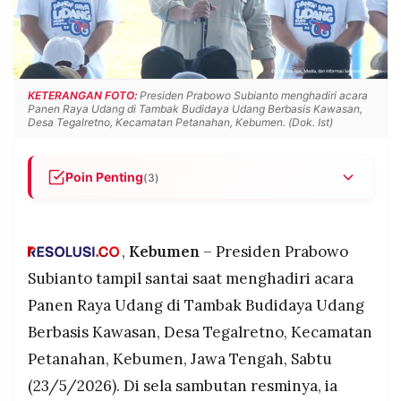
POLICY
WARGA
INFORMASI
KIRIM
IKLAN
TULISAN
PENGADUAN
TERM
KETERANGAN FOTO:
Presiden Prabowo Subianto menghadiri acara
OF
Panen Raya Udang di Tambak Budidaya Udang Berbasis Kawasan,
SERVICE
Desa Tegalretno, Kecamatan Petanahan, Kebumen. (Dok. Ist)
Poin Penting
(3)
IKUTI
Presiden Prabowo melontarkan candaan soal
KAMI
kesamaan nama dengan Kapolri Jenderal Listyo
Sigit Prabowo dan Panglima TNI Jenderal Agus
,
Kebumen
– Presiden Prabowo
Subiyanto dalam acara Panen Raya Udang di
Subianto tampil santai saat menghadiri acara
Kebumen, Sabtu (23/5/2026).
Panen Raya Udang di Tambak Budidaya Udang
Prabowo berkelakar bahwa jika Kapolri duduk di
Berbasis Kawasan, Desa Tegalretno, Kecamatan
kanan dan Panglima TNI di kiri, susunan nama
keduanya bisa terbaca menjadi "Prabowo
Petanahan, Kebumen, Jawa Tengah, Sabtu
Subiyanto," sama persis dengan namanya.
©
(23/5/2026). Di sela sambutan resminya, ia
PT.
RESOLUSI
Acara yang digelar di Desa Tegalretno,