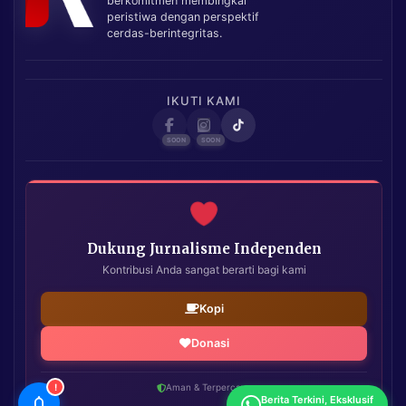
berkomitmen membingkai
peristiwa dengan perspektif
cerdas-berintegritas.
IKUTI KAMI
Dukung Jurnalisme Independen
Kontribusi Anda sangat berarti bagi kami
Kopi
Donasi
!
Aman & Terpercaya
Berita Terkini, Eksklusif