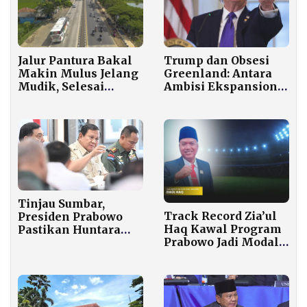
Trump dan Obsesi
Jalur Pantura Bakal
Greenland: Antara
Makin Mulus Jelang
Ambisi Ekspansionis
Mudik, Selesai
dan Realitas
Jelang H-10 Lebaran
Geopolitik Arktik
Tinjau Sumbar,
Track Record Zia’ul
Presiden Prabowo
Haq Kawal Program
Pastikan Huntara
Prabowo Jadi Modal
Rampung Sebulan
Kuat Pimpin KONI
dan Hunian Tetap 70
Malang
Meter Persegi
Dibangun