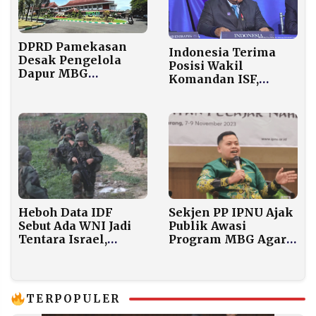
DPRD Pamekasan
Indonesia Terima
Desak Pengelola
Posisi Wakil
Dapur MBG
Komandan ISF,
Daftarkan Karyawan
Prabowo Siapkan
ke JKN dan
8.000 Prajurit TNI ke
Jamsostek
Gaza
Sekjen PP IPNU Ajak
Heboh Data IDF
Publik Awasi
Sebut Ada WNI Jadi
Program MBG Agar
Tentara Israel,
Tepat Sasaran dan
Indonesia Tak Akui
Transparan
Kewarganegaraan
Ganda
TERPOPULER