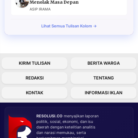
Menolak Masa Depan
ASIP IRAMA
Lihat Semua Tulisan Kolom →
KIRIM TULISAN
BERITA WARGA
REDAKSI
TENTANG
KONTAK
INFORMASI IKLAN
RESOLUSI.CO
menyajikan laporan
politik, sosial, ekonomi, dan isu
daerah dengan ketelitian analitis
dan narasi memukau, serta