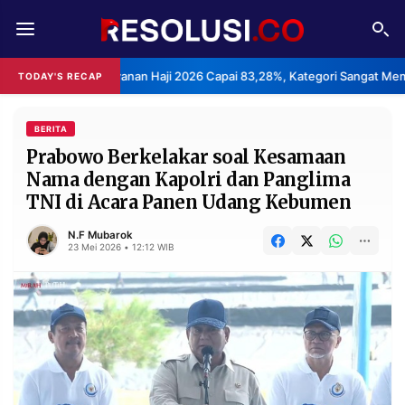
REDAKSI
TENTANG
san Layanan Haji 2026 Capai 83,28%, Kategori Sangat Memuaskan.
TODAY'S RECAP
•
RESOLUSI
IKLAN
TV
BERITA
Prabowo Berkelakar soal Kesamaan
Nama dengan Kapolri dan Panglima
RUBRIKASI
TNI di Acara Panen Udang Kebumen
EDITORIAL
AKSARA
N.F Mubarok
FINANSIA
PERSONA
23 Mei 2026 • 12:12 WIB
DAERAH
NASIONAL
MANCA
SPORT
INFORMASI
PRIVACY
BERITA