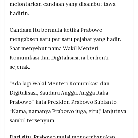
melontarkan candaan yang disambut tawa
MEDIA
Kecamatan Petanahan itu turut dihadiri sejumlah
PRAMUDITA
hadirin.
menteri dan pejabat tinggi negara.
Candaan itu bermula ketika Prabowo
©
Resolusi.co
mengabsen satu per satu pejabat yang hadir.
-
2026
Saat menyebut nama Wakil Menteri
Komunikasi dan Digitalisasi, ia berhenti
PT.
RESOLUSI
MEDIA
sejenak.
PRAMUDITA
“Ada lagi Wakil Menteri Komunikasi dan
Digitalisasi, Saudara Angga, Angga Raka
Prabowo,” kata Presiden Prabowo Subianto.
“Nama, namanya Prabowo juga, gitu,” lanjutnya
sambil tersenyum.
Dari situ, Prabowo mulai mengembangkan