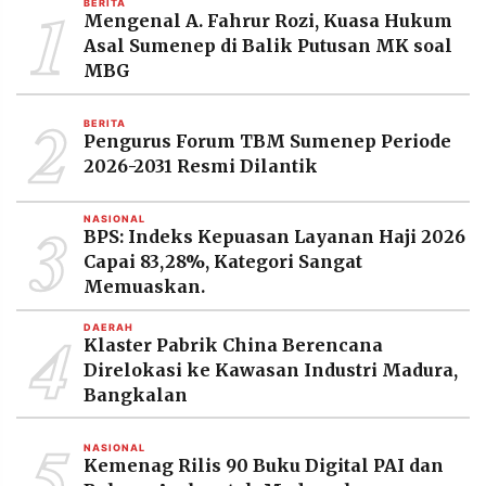
1
BERITA
MEDIA
Mengenal A. Fahrur Rozi, Kuasa Hukum
PRAMUDITA
Asal Sumenep di Balik Putusan MK soal
MBG
2
©
BERITA
Resolusi.co
Pengurus Forum TBM Sumenep Periode
-
2026
2026-2031 Resmi Dilantik
PT.
3
RESOLUSI
NASIONAL
MEDIA
BPS: Indeks Kepuasan Layanan Haji 2026
PRAMUDITA
Capai 83,28%, Kategori Sangat
Memuaskan.
4
DAERAH
Klaster Pabrik China Berencana
Direlokasi ke Kawasan Industri Madura,
Bangkalan
5
NASIONAL
Kemenag Rilis 90 Buku Digital PAI dan