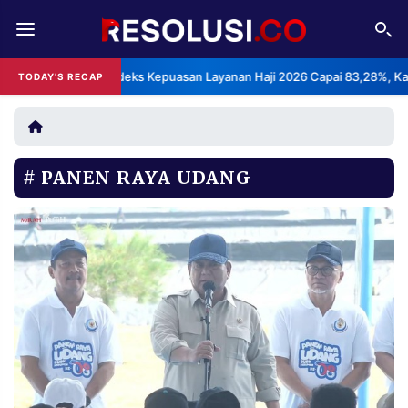
REDAKSI
TENTANG
BPS: Indeks Kepuasan Layanan Haji 2026 Capai 83,28%, Kategori
TODAY'S RECAP
RESOLUSI
IKLAN
TV
PANEN RAYA UDANG
RUBRIKASI
EDITORIAL
AKSARA
FINANSIA
PERSONA
DAERAH
NASIONAL
MANCA
SPORT
INFORMASI
PRIVACY
BERITA