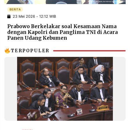
POLICY
WARGA
BERITA
INFORMASI
KIRIM
23 Mei 2026 - 12:12 WIB
IKLAN
TULISAN
Prabowo Berkelakar soal Kesamaan Nama
PENGADUAN
TERM
dengan Kapolri dan Panglima TNI di Acara
OF
Panen Udang Kebumen
SERVICE
TERPOPULER
IKUTI
KAMI
©
PT.
RESOLUSI