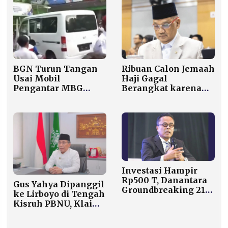
BGN Turun Tangan
Ribuan Calon Jemaah
Usai Mobil
Haji Gagal
Pengantar MBG
Berangkat karena
Tabrak Siswa di
Kesehatan, Porsi
Cilincing
Bisa Dialihkan ke
Keluarga
Investasi Hampir
Rp500 T, Danantara
Gus Yahya Dipanggil
Groundbreaking 21
ke Lirboyo di Tengah
Proyek Tahun Ini
Kisruh PBNU, Klaim
Masih Sah Sebagai
Ketua Umum