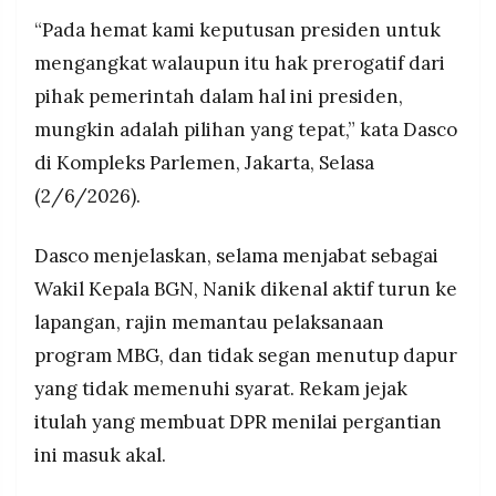
Perombakan disebut didasari catatan soal tata
MEDIA
PRAMUDITA
“Pada hemat kami keputusan presiden untuk
kelola internal BGN dan kurangnya koordinasi
lintas kementerian, dengan harapan pimpinan
mengangkat walaupun itu hak prerogatif dari
baru segera merealisasikan layanan MBG di
pihak pemerintah dalam hal ini presiden,
daerah 3T.
©
mungkin adalah pilihan yang tepat,” kata Dasco
Resolusi.co
-
2026
di Kompleks Parlemen, Jakarta, Selasa
(2/6/2026).
PT.
RESOLUSI
MEDIA
PRAMUDITA
Dasco menjelaskan, selama menjabat sebagai
Wakil Kepala BGN, Nanik dikenal aktif turun ke
lapangan, rajin memantau pelaksanaan
program MBG, dan tidak segan menutup dapur
yang tidak memenuhi syarat. Rekam jejak
itulah yang membuat DPR menilai pergantian
ini masuk akal.