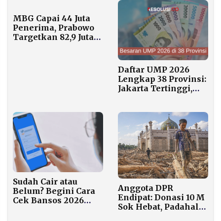
MBG Capai 44 Juta
Penerima, Prabowo
Targetkan 82,9 Juta
pada Februari 2026
Daftar UMP 2026
Lengkap 38 Provinsi:
Jakarta Tertinggi,
Jateng Terendah
Sudah Cair atau
Anggota DPR
Belum? Begini Cara
Endipat: Donasi 10 M
Cek Bansos 2026
Sok Hebat, Padahal
Hanya Modal NIK
Negara Sudah Hadir
KTP dari Rumah