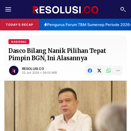
REDAKSI
TENTANG
Pengurus Forum TBM Sumenep Periode 2026-2
TODAY'S RECAP
RESOLUSI
IKLAN
TV
NASIONAL
Dasco Bilang Nanik Pilihan Tepat
Pimpin BGN, Ini Alasannya
RUBRIKASI
EDITORIAL
AKSARA
RESOLUSI.CO
03 Jun 2026 • 09:03 WIB
FINANSIA
PERSONA
DAERAH
NASIONAL
MANCA
SPORT
INFORMASI
PRIVACY
BERITA