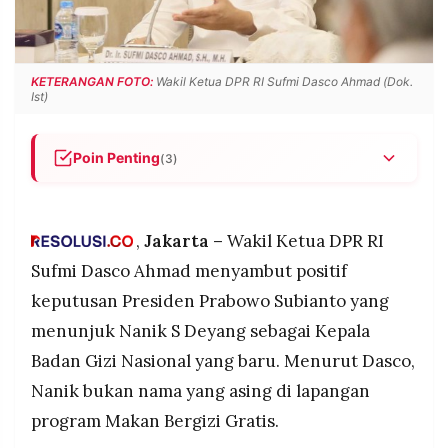
POLICY
WARGA
INFORMASI
KIRIM
IKLAN
TULISAN
KETERANGAN FOTO:
Wakil Ketua DPR RI Sufmi Dasco Ahmad (Dok.
Ist)
PENGADUAN
TERM
OF
SERVICE
Poin Penting
(3)
Wakil Ketua DPR Sufmi Dasco Ahmad mendukung
penunjukan Nanik S Deyang sebagai Kepala BGN
IKUTI
KAMI
baru, menyebut Nanik dikenal aktif di lapangan
,
Jakarta –
Wakil Ketua DPR RI
dan berpengalaman menutup dapur MBG yang
Sufmi Dasco Ahmad menyambut positif
tidak layak selama menjabat sebagai wakil
keputusan Presiden Prabowo Subianto yang
kepala.
menunjuk Nanik S Deyang sebagai Kepala
DPR mengaku sudah lebih dulu menyampaikan
catatan dan masukan tertulis kepada Mensesneg
Badan Gizi Nasional yang baru. Menurut Dasco,
sebelum perombakan dilakukan, dan
Nanik bukan nama yang asing di lapangan
mengapresiasi pemerintah yang dinilai responsif
program Makan Bergizi Gratis.
©
terhadap aspirasi parlemen.
PT.
RESOLUSI