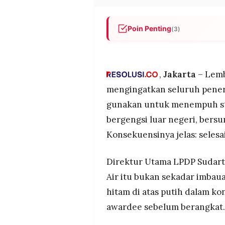
POLICY
WARGA
INFORMASI
KIRIM
Poin Penting
(3)
IKLAN
TULISAN
Dirut LPDP Sudarto menegas
PENGADUAN
TERM
kembali ke Indonesia sesuai
OF
angkatan 2025 ke bawah dan 
SERVICE
,
Jakarta
– Lemb
Dari 32.876 alumni LPDP per 
mengingatkan seluruh pene
kewajiban pengabdian dan di
gunakan untuk menempuh st
pemblokiran akses program, d
IKUTI
di antaranya.
KAMI
bergengsi luar negeri, bersu
Sebanyak 36 alumni lainnya 
Konsekuensinya jelas: selesai
dugaan pelanggaran serupa,
diperbincangkan di media sos
Direktur Utama LPDP Sudart
Air itu bukan sekadar imbau
hitam di atas putih dalam ko
awardee sebelum berangkat.
©
PT.
RESOLUSI