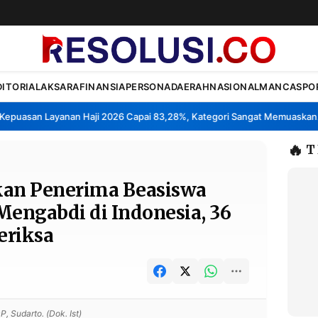
DITORIAL
AKSARA
FINANSIA
PERSONA
DAERAH
NASIONAL
MANCA
SPO
uasan Layanan Haji 2026 Capai 83,28%, Kategori Sangat Memuaskan.
•
🔥
T
kan Penerima Beasiswa
Mengabdi di Indonesia, 36
eriksa
, Sudarto. (Dok. Ist)