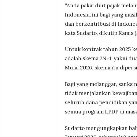
MEDIA
“Anda pakai duit pajak mela
PRAMUDITA
Indonesia, ini bagi yang masi
dan berkontribusi di Indone
kata Sudarto, dikutip Kamis 
©
Resolusi.co
-
2026
Untuk kontrak tahun 2025 k
PT.
adalah skema 2N+1, yakni dua
RESOLUSI
MEDIA
Mulai 2026, skema itu dipers
PRAMUDITA
Bagi yang melanggar, sanksin
tidak menjalankan kewajiba
seluruh dana pendidikan yang
semua program LPDP di mas
Sudarto mengungkapkan bahw