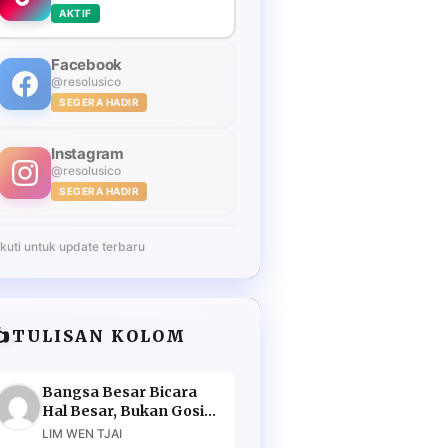
AKTIF
Facebook
@resolusico
SEGERA HADIR
Instagram
@resolusico
SEGERA HADIR
Ikuti untuk update terbaru
️
TULISAN KOLOM
Bangsa Besar Bicara
Hal Besar, Bukan Gosip
Murahan
LIM WEN TJAI