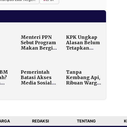
Menteri PPN
KPK Ungkap
Sebut Program
Alasan Belum
Makan Bergizi
Tetapkan
Bisa
Gratis Lebih
Tersangka
ras
Mendesak
Kasus Kuota
gga
ketimbang
Haji Meski
u
Lapangan
Kerugian
BBM
Pemerintah
Tanpa
Kg
Kerja
Negara Rp1
ah?
Batasi Akses
Kembang Api,
Triliun
a
Media Sosial
Ribuan Warga
:
Anak di Bawah
Saksikan
16 Tahun
Video
Mapping
a
Spektakuler di
bih
Monas Saat
lan
Countdown
Tahun Baru
ARGA
REDAKSI
TENTANG
K