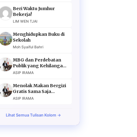
Beri Waktu Jumhur
Bekerja!
LIM WEN TJAI
Menghidupkan Buku di
Sekolah
Moh Syaiful Bahri
MBG dan Perdebatan
Publik yang Kehilangan
Argumen
ASIP IRAMA
Menolak Makan Bergizi
Gratis Sama Saja
Menolak Masa Depan
ASIP IRAMA
Lihat Semua Tulisan Kolom →