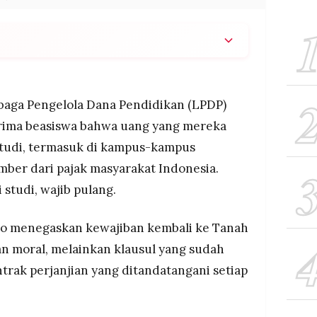
kan bahwa seluruh penerima beasiswa wajib
 kontrak, dengan skema pengabdian 2N+1 untuk
dipersingkat menjadi 2N mulai 2026.
aga Pengelola Dana Pendidikan (LPDP)
Januari 2026, 8 orang terbukti melanggar
rima beasiswa bahwa uang yang mereka
kenai sanksi pengembalian dana serta
udi, termasuk di kampus-kampus
engan total Rp2 miliar sudah dikembalikan oleh 4
mber dari pajak masyarakat Indonesia.
masih dalam proses pemeriksaan LPDP atas
 studi, wajib pulang.
 termasuk kasus-kasus yang sebelumnya ramai
ial.
o menegaskan kewajiban kembali ke Tanah
an moral, melainkan klausul yang sudah
ntrak perjanjian yang ditandatangani setiap