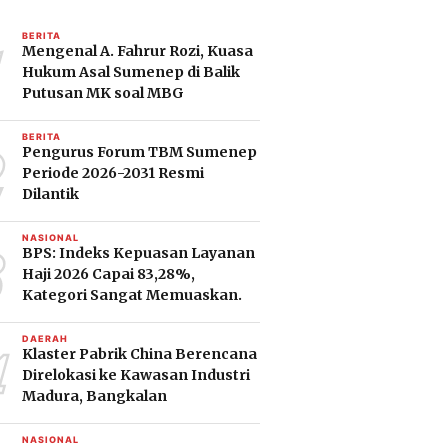
1
BERITA
Mengenal A. Fahrur Rozi, Kuasa
Hukum Asal Sumenep di Balik
Putusan MK soal MBG
2
BERITA
Pengurus Forum TBM Sumenep
Periode 2026-2031 Resmi
Dilantik
3
NASIONAL
BPS: Indeks Kepuasan Layanan
Haji 2026 Capai 83,28%,
Kategori Sangat Memuaskan.
4
DAERAH
Klaster Pabrik China Berencana
Direlokasi ke Kawasan Industri
Madura, Bangkalan
NASIONAL