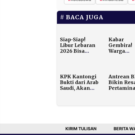
BACA JUGA
Siap-Siap!
Kabar
Libur Lebaran
Gembira!
2026 Bisa
Warga
Sampai 7 Hari
Sekarang 
Mulai Pekan
Borong Be
Depan
SPHP Hin
25 Kg, Dul
KPK Kantongi
Antrean 
Cuma 10 
Bukti dari Arab
Bikin Res
Saudi, Akan
Pertamin
Periksa Ulang
Buka Data
Yaqut dan Fuad
Cadangan
Terkait
Nasional
Korupsi Kuota
Masih Bis
Haji
Tahan Le
dari Sebu
KIRIM TULISAN
BERITA W