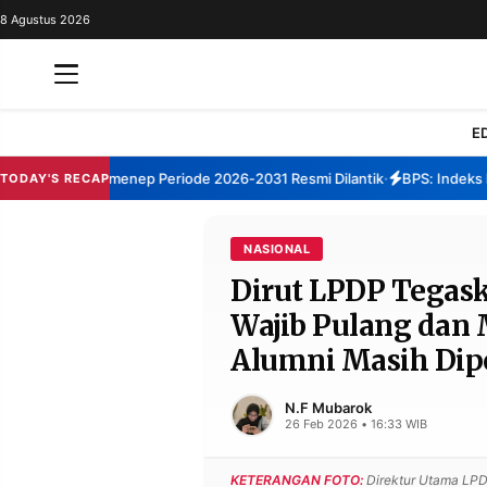
8 Agustus 2026
REDAKSI
TENTANG
RESOLUSI
IKLAN
E
TV
rum TBM Sumenep Periode 2026-2031 Resmi Dilantik
BPS: Indeks Kep
TODAY'S RECAP
•
RUBRIKASI
EDITORIAL
AKSARA
NASIONAL
Dirut LPDP Tegas
FINANSIA
PERSONA
Wajib Pulang dan 
DAERAH
NASIONAL
Alumni Masih Dip
MANCA
SPORT
N.F Mubarok
26 Feb 2026 • 16:33 WIB
INFORMASI
KETERANGAN FOTO:
Direktur Utama LPDP
PRIVACY
BERITA