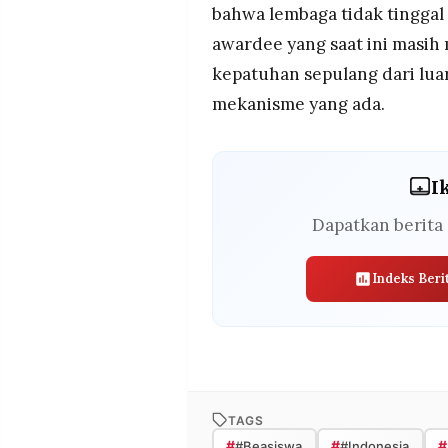
bahwa lembaga tidak tinggal d
awardee yang saat ini masi
kepatuhan sepulang dari luar
mekanisme yang ada.
I
Dapatkan berita 
Indeks Beri
TAGS
#
#
#
#Beasiswa
#Indonesia