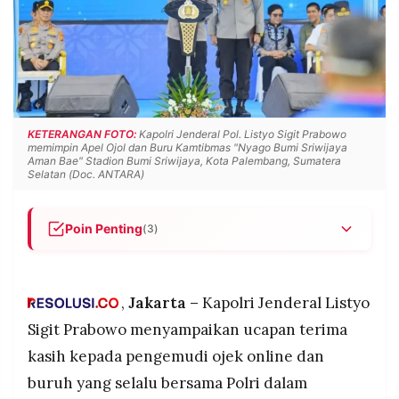
POLICY
WARGA
INFORMASI
KIRIM
IKLAN
TULISAN
PENGADUAN
TERM
OF
SERVICE
KETERANGAN FOTO:
Kapolri Jenderal Pol. Listyo Sigit Prabowo
memimpin Apel Ojol dan Buru Kamtibmas "Nyago Bumi Sriwijaya
Aman Bae" Stadion Bumi Sriwijaya, Kota Palembang, Sumatera
Selatan (Doc. ANTARA)
IKUTI
KAMI
Poin Penting
(3)
Kapolri Jenderal Listyo Sigit Prabowo ucapkan
terima kasih kepada ojol dan buruh yang
senantiasa membersamai Polri jaga kamtibmas
,
Jakarta –
Kapolri Jenderal Listyo
kondusif saat pimpin apel di Stadion Bumi
Sigit Prabowo menyampaikan ucapan terima
Sriwijaya Palembang (8/3/2026), minta keduanya
kasih kepada pengemudi ojek online dan
terus jadi "sabuk kamtibmas" yang jadi pelopor
©
dan teladan jaga ketertiban dan keamanan
buruh yang selalu bersama Polri dalam
PT.
RESOLUSI