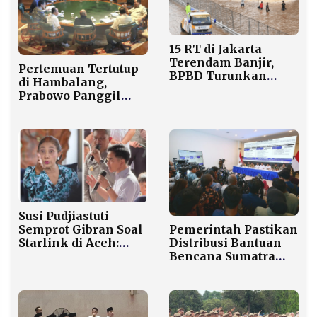
15 RT di Jakarta
Terendam Banjir,
Pertemuan Tertutup
BPBD Turunkan
di Hambalang,
Personel Kawal
Prabowo Panggil
Penanganan
Rosan hingga
Purbaya
Susi Pudjiastuti
Semprot Gibran Soal
Pemerintah Pastikan
Starlink di Aceh:
Distribusi Bantuan
Harusnya Langsung
Bencana Sumatra
Bawa, Bukan Janji-
Cepat, Terukur, dan
janji!
Tepat Sasaran