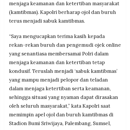
Kapolri minta ojol dan buruh jadikan Polri sebagai
menjaga keamanan dan ketertiban masyarakat
MEDIA
PRAMUDITA
sahabat dan mitra strategis jaga stabilitas
(kamtibmas). Kapolri berharap ojol dan buruh
kamtibmas untuk dukung visi Indonesia Emas
terus menjadi sabuk kamtibmas.
2045, sambil tekankan peran penting keduanya
jaga stabilitas ekonomi nasional di mana buruh
©
jadi penggerak roda produksi dan ojol jadi
Resolusi.co
“Saya mengucapkan terima kasih kepada
-
penghubung UMKM-konsumen dorong
2026
rekan-rekan buruh dan pengemudi ojek online
perputaran ekonomi sektor menengah ke bawah
yang senantiasa membersamai Polri dalam
PT.
Pemerintah sesuaikan UMP 2026, perkuat
RESOLUSI
program jaminan kehilangan pekerjaan dan
menjaga keamanan dan ketertiban tetap
MEDIA
PRAMUDITA
jaminan kecelakaan kerja, Polri sediakan akses
kondusif. Teruslah menjadi ‘sabuk kamtibmas’
RS Bhayangkara untuk layanan kesehatan ojol
yang mampu menjadi pelopor dan teladan
dan buruh, dan kembangkan Desk
Ketenagakerjaan di tingkat Polda/Polres wilayah
dalam menjaga ketertiban serta keamanan,
padat industri dengan kemampuan setara pusat
sehingga situasi yang nyaman dapat dirasakan
untuk selesaikan masalah hubungan industrial
oleh seluruh masyarakat,” kata Kapolri saat
dengan cepat dan tepat
memimpin apel ojol dan buruh kamtibmas di
Stadion Bumi Sriwijaya, Palembang, Sumsel,