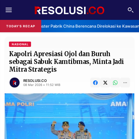
REDAKSI
TENTANG
Klaster Pabrik China Berencana Direlokasi ke Kawasan 
TODAY'S RECAP
RESOLUSI
IKLAN
TV
NASIONAL
Kapolri Apresiasi Ojol dan Buruh
sebagai Sabuk Kamtibmas, Minta Jadi
RUBRIKASI
Mitra Strategis
EDITORIAL
AKSARA
RESOLUSI.CO
FINANSIA
PERSONA
08 Mar 2026 • 11:52 WIB
DAERAH
NASIONAL
MANCA
SPORT
INFORMASI
PRIVACY
BERITA