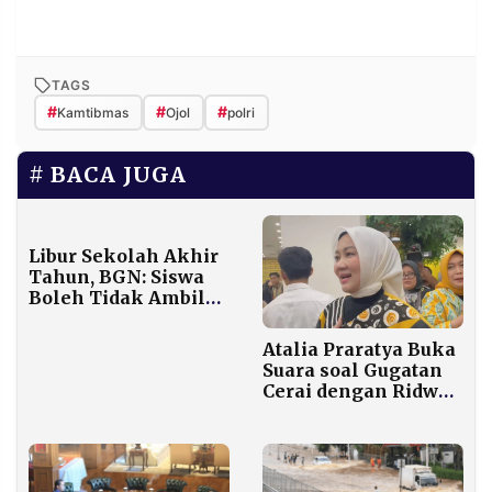
TAGS
#
#
#
Kamtibmas
Ojol
polri
BACA JUGA
Libur Sekolah Akhir
Tahun, BGN: Siswa
Boleh Tidak Ambil
MBG, Tapi Ibu Hamil
Wajib Tetap Dapat
Atalia Praratya Buka
Suara soal Gugatan
Cerai dengan Ridwan
Kamil