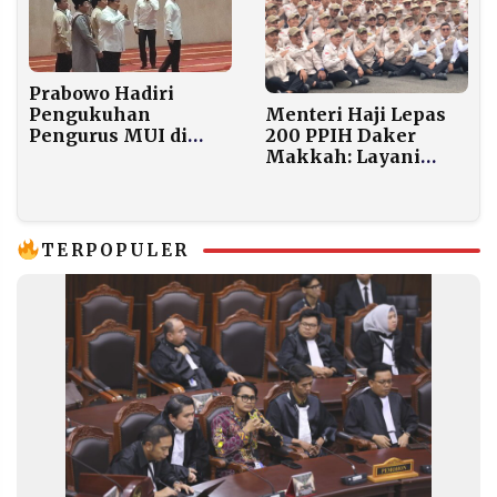
Prabowo Hadiri
Menteri Haji Lepas
Pengukuhan
200 PPIH Daker
Pengurus MUI di
Makkah: Layani
Istiqlal, Pimpin
Jemaah Sepenuh
Munajat untuk
Hati, Jangan Cari
Keselamatan Bangsa
Keuntungan Pribadi
TERPOPULER