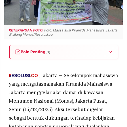
POLICY
WARGA
INFORMASI
KIRIM
IKLAN
TULISAN
PENGADUAN
TERM
KETERANGAN FOTO:
Foto: Massa aksi Piramida Mahasiswa Jakarta
OF
di silang Monas/Resolusi.co
SERVICE
Poin Penting
(3)
Piramida Mahasiswa Jakarta menggelar aksi
IKUTI
KAMI
damai di Monas, Jakarta, Senin (15/12/2025),
sebagai bentuk dukungan terhadap program
, Jakarta — Sekelompok mahasiswa
ketahanan pangan pemerintahan Presiden
yang mengatasnamakan Piramida Mahasiswa
Prabowo Subianto.
Jakarta menggelar aksi damai di kawasan
Koordinator aksi Ahmad Fauzi menilai kebijakan
Monumen Nasional (Monas), Jakarta Pusat,
penguatan sektor pangan dan peningkatan hasil
pertanian merupakan langkah strategis menuju
Senin (15/12/2025). Aksi tersebut digelar
kemandirian pangan nasional.
sebagai bentuk dukungan terhadap kebijakan
©
Mahasiswa mendorong pemerintah terus
PT.
ketahanan pangan nasional yang dijalankan
RESOLUSI