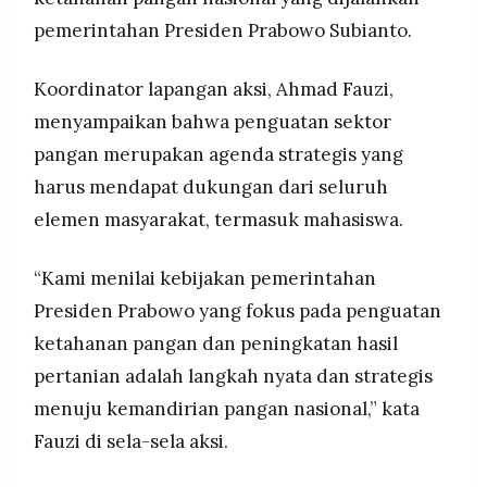
memperkuat program pertanian agar berdampak
MEDIA
PRAMUDITA
pemerintahan Presiden Prabowo Subianto.
langsung pada peningkatan kesejahteraan dan
jaminan hidup para petani.
Koordinator lapangan aksi, Ahmad Fauzi,
©
menyampaikan bahwa penguatan sektor
Resolusi.co
-
pangan merupakan agenda strategis yang
2026
harus mendapat dukungan dari seluruh
PT.
elemen masyarakat, termasuk mahasiswa.
RESOLUSI
MEDIA
PRAMUDITA
“Kami menilai kebijakan pemerintahan
Presiden Prabowo yang fokus pada penguatan
ketahanan pangan dan peningkatan hasil
pertanian adalah langkah nyata dan strategis
menuju kemandirian pangan nasional,” kata
Fauzi di sela-sela aksi.