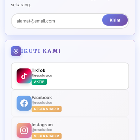
sekarang.
Kirim
IKUTI KAMI
TikTok
@resolusico
AKTIF
Facebook
@resolusico
SEGERA HADIR
Instagram
@resolusico
SEGERA HADIR