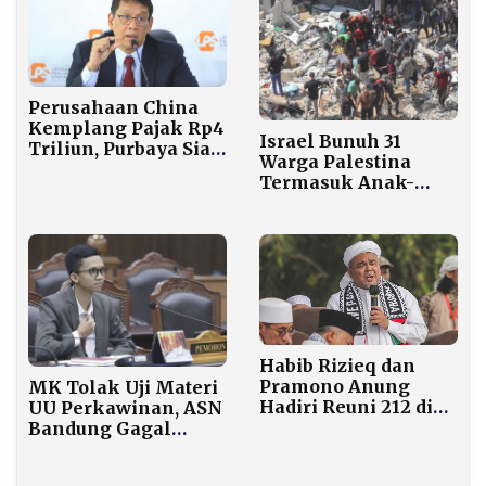
Perusahaan China
Kemplang Pajak Rp4
Israel Bunuh 31
Triliun, Purbaya Siap
Warga Palestina
Sidak!
Termasuk Anak-
anak Sehari Sebelum
Rafah Dibuka
Habib Rizieq dan
Pramono Anung
MK Tolak Uji Materi
Hadiri Reuni 212 di
UU Perkawinan, ASN
Monas
Bandung Gagal
Legalkan Nikah
Beda Agama