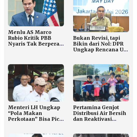
Menlu AS Marco
Rubio Kritik PBB
Bukan Revisi, tapi
Nyaris Tak Berperan
Bikin dari Nol: DPR
Selesaikan Konflik
Ungkap Rencana UU
Global
Ketenagakerjaan
yang Dijanjikan
Rampung Tahun Ini
Menteri LH Ungkap
Pertamina Genjot
“Pola Makan
Distribusi Air Bersih
Perkotaan” Bisa Picu
dan Reaktivasi
Longsor di Lereng
Puskesmas di Aceh
Gunung Bandung
Tamiang
Barat