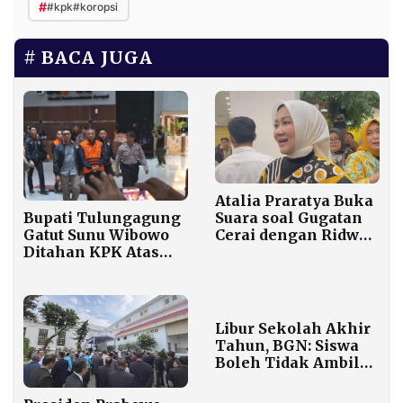
#
#kpk#koropsi
BACA JUGA
Atalia Praratya Buka
Suara soal Gugatan
Bupati Tulungagung
Cerai dengan Ridwan
Gatut Sunu Wibowo
Kamil
Ditahan KPK Atas
Dugaan Pemerasan
16 OPD Senilai Rp5
Miliar
Libur Sekolah Akhir
Tahun, BGN: Siswa
Boleh Tidak Ambil
MBG, Tapi Ibu Hamil
Wajib Tetap Dapat