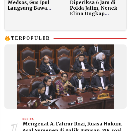
Medsos, Gus Ipul
Diperiksa 6 Jam di
Langsung Bawa
Polda Jatim, Nenek
Seluruh Dirjen ke
Elina Ungkap
KPK
Kronologi
Pengusiran Paksa
oleh Ormas
TERPOPULER
1
BERITA
Mengenal A. Fahrur Rozi, Kuasa Hukum
Asal Sumenep di Balik Putusan MK soal