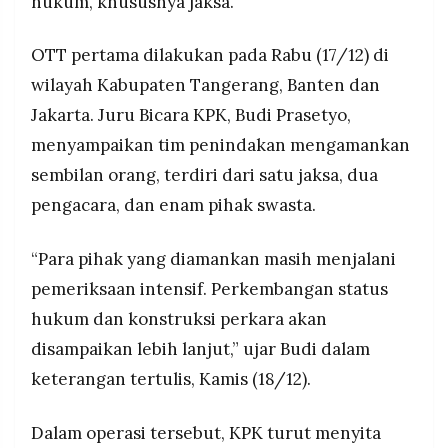
hukum, khususnya jaksa.
pemeriksaan lanjutan.
MEDIA
PRAMUDITA
OTT pertama dilakukan pada Rabu (17/12) di
wilayah Kabupaten Tangerang, Banten dan
©
Jakarta. Juru Bicara KPK, Budi Prasetyo,
Resolusi.co
-
menyampaikan tim penindakan mengamankan
2026
sembilan orang, terdiri dari satu jaksa, dua
PT.
RESOLUSI
pengacara, dan enam pihak swasta.
MEDIA
PRAMUDITA
“Para pihak yang diamankan masih menjalani
pemeriksaan intensif. Perkembangan status
hukum dan konstruksi perkara akan
disampaikan lebih lanjut,” ujar Budi dalam
keterangan tertulis, Kamis (18/12).
Dalam operasi tersebut, KPK turut menyita