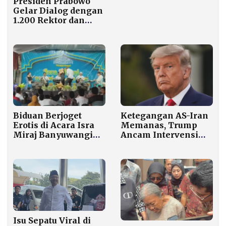
Presiden Prabowo
Gelar Dialog dengan
1.200 Rektor dan
Guru Besar Bahas
Krisis Tenaga Medis
Biduan Berjoget
Ketegangan AS-Iran
Erotis di Acara Isra
Memanas, Trump
Miraj Banyuwangi
Ancam Intervensi
Tuai Kecaman, MUI
Jika Demonstran
Desak Tindakan
Ditembak
Tegas
Isu Sepatu Viral di