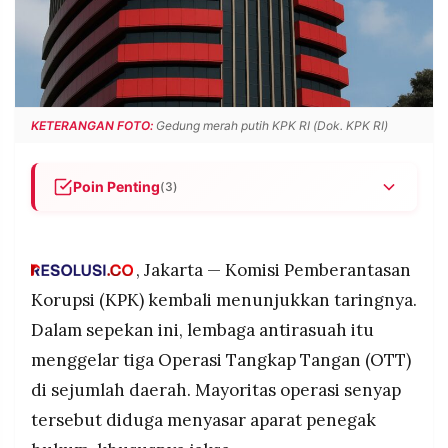
POLICY
WARGA
INFORMASI
KIRIM
IKLAN
TULISAN
PENGADUAN
TERM
OF
KETERANGAN FOTO:
Gedung merah putih KPK RI (Dok. KPK RI)
SERVICE
Poin Penting
(3)
IKUTI
KPK menggelar tiga OTT beruntun di Tangerang–
KAMI
Jakarta, Bekasi, dan Kalimantan Selatan;
mayoritas menyasar aparat penegak hukum,
, Jakarta — Komisi Pemberantasan
termasuk jaksa.
Korupsi (KPK) kembali menunjukkan taringnya.
Total puluhan orang diamankan, uang tunai
Dalam sepekan ini, lembaga antirasuah itu
sekitar Rp900 juta disita, serta ruang kerja Bupati
menggelar tiga Operasi Tangkap Tangan (OTT)
Bekasi disegel penyidik KPK.
di sejumlah daerah. Mayoritas operasi senyap
KPK masih mendalami konstruksi perkara,
termasuk dugaan pemerasan WNA, dengan
tersebut diduga menyasar aparat penegak
©
PT.
penetapan status hukum menunggu hasil
RESOLUSI