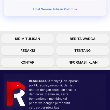
Lihat Semua Tulisan Kolom →
KIRIM TULISAN
BERITA WARGA
REDAKSI
TENTANG
KONTAK
INFORMASI IKLAN
RESOLUSI.CO
menyajikan laporan
politik, sosial, ekonomi, dan isu
daerah dengan ketelitian analitis
dan narasi memukau, serta
berkomitmen membingkai
peristiwa dengan perspektif
cerdas-berintegritas.