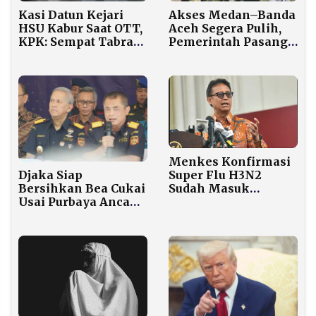
Kasi Datun Kejari
Akses Medan–Banda
HSU Kabur Saat OTT,
Aceh Segera Pulih,
KPK: Sempat Tabrak
Pemerintah Pasang
Petugas
Dua Jembatan Bailey
di Bireuen
Menkes Konfirmasi
Djaka Siap
Super Flu H3N2
Bersihkan Bea Cukai
Sudah Masuk
Usai Purbaya Ancam
Indonesia:
Pembekuan Total
Penularan Cepat
Tapi Angka
Kematian Sangat
Rendah