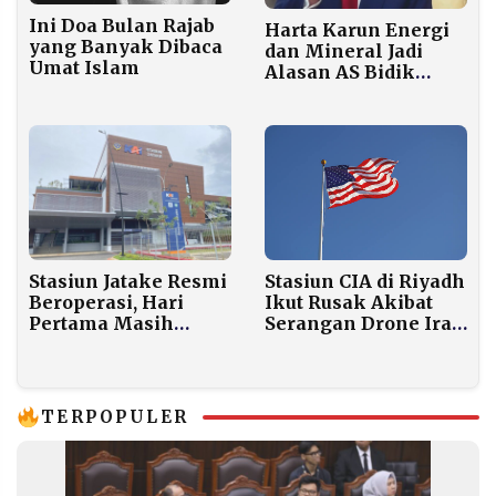
Ini Doa Bulan Rajab
Harta Karun Energi
yang Banyak Dibaca
dan Mineral Jadi
Umat Islam
Alasan AS Bidik
Venezuela
Stasiun CIA di Riyadh
Stasiun Jatake Resmi
Ikut Rusak Akibat
Beroperasi, Hari
Serangan Drone Iran
Pertama Masih
di Kompleks
Lengang
Kedubes AS
Penumpang
TERPOPULER