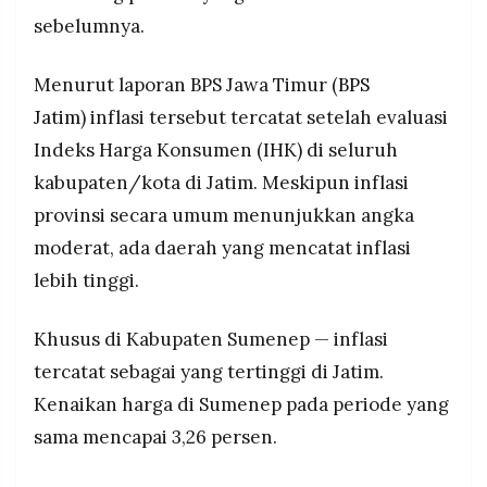
MEDIA
sebelumnya.
PRAMUDITA
Menurut laporan BPS Jawa Timur (
BPS
©
Jatim
) inflasi tersebut tercatat setelah evaluasi
Resolusi.co
-
Indeks Harga Konsumen (IHK) di seluruh
2026
kabupaten/kota di Jatim. Meskipun inflasi
PT.
provinsi secara umum menunjukkan angka
RESOLUSI
MEDIA
moderat, ada daerah yang mencatat inflasi
PRAMUDITA
lebih tinggi.
Khusus di Kabupaten Sumenep — inflasi
tercatat sebagai yang tertinggi di Jatim.
Kenaikan harga di Sumenep pada periode yang
sama mencapai 3,26 persen.