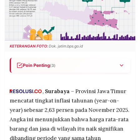
POLICY
WARGA
INFORMASI
KIRIM
IKLAN
TULISAN
PENGADUAN
TERM
OF
SERVICE
KETERANGAN FOTO:
Dok. jatim.bps.go.id
Poin Penting
(3)
IKUTI
KAMI
Inflasi tahunan Jawa Timur pada November 2025
tercatat sebesar 2,63 persen.
,
Surabaya
– Provinsi Jawa Timur
Sumenep menjadi daerah dengan inflasi tertinggi,
mencapai 3,26 persen.
mencatat tingkat inflasi tahunan (year-on-
Kenaikan harga pangan dan perawatan pribadi
year) sebesar 2,63 persen pada November 2025.
menjadi penyumbang utama inflasi.
Angka ini menunjukkan bahwa harga rata-rata
barang dan jasa di wilayah itu naik signifikan
©
PT.
dibanding periode yang sama tahun
RESOLUSI