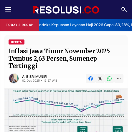
REDAKSI
TENTANG
BPS: Indeks Kepuasan Layanan Haji 2026 Capai 83,28%, 
TODAY'S RECAP
RESOLUSI
IKLAN
TV
BERITA
Inflasi Jawa Timur November 2025
Tembus 2,63 Persen, Sumenep
RUBRIKASI
Tertinggi
EDITORIAL
AKSARA
A. BISRI MUNIRI
FINANSIA
PERSONA
02 Des 2025 • 13:57 WIB
DAERAH
NASIONAL
MANCA
SPORT
INFORMASI
PRIVACY
BERITA