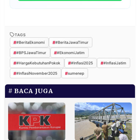
TAGS
#
#
#BeritaEkonomi
#BeritaJawaTimur
#
#
#BPSJawaTimur
#EkonomiJatim
#
#
#
#HargaKebutuhanPokok
#Inflasi2025
#InflasiJatim
#
#
#InflasiNovember2025
sumenep
BACA JUGA