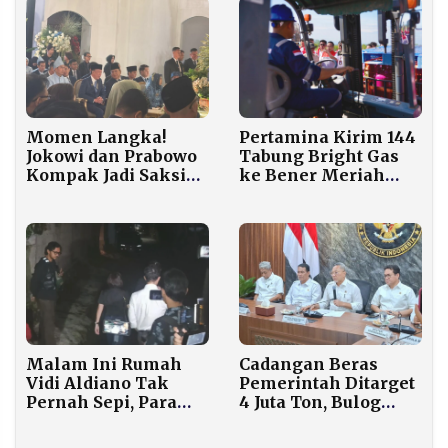
Indonesia
Momen Langka!
Pertamina Kirim 144
Jokowi dan Prabowo
Tabung Bright Gas
Kompak Jadi Saksi
ke Bener Meriah
Nikah Sespri di
dengan Helikopter
TMII, Puluhan
BNPB
Menteri Hadir
Malam Ini Rumah
Cadangan Beras
Vidi Aldiano Tak
Pemerintah Ditarget
Pernah Sepi, Para
4 Juta Ton, Bulog
Sahabat Artis Tak
Serap 2,5 Juta Ton
Kuasa Menahan
saat Panen Raya