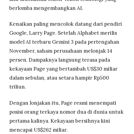
MEDIA
berlomba mengembangkan AI.
PRAMUDITA
Kenaikan paling mencolok datang dari pendiri
©
Google, Larry Page. Setelah Alphabet merilis
Resolusi.co
-
model AI terbaru Gemini 3 pada pertengahan
2026
November, saham perusahaan melonjak 14
PT.
persen. Dampaknya langsung terasa pada
RESOLUSI
MEDIA
PRAMUDITA
kekayaan Page yang bertambah US$30 miliar
dalam sebulan, atau setara hampir Rp500
triliun.
Dengan lonjakan itu, Page resmi menempati
posisi orang terkaya nomor dua di dunia untuk
pertama kalinya. Kekayaan bersihnya kini
mencapai US$262 miliar.