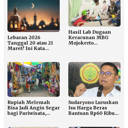
Hasil Lab Dugaan
Keracunan MBG
Lebaran 2026
Mojokerto
Tanggal 20 atau 21
Dijadwalkan Keluar
Maret? Ini Kata
Hari ini
Peneliti BRIN
Sudaryono Luruskan
Rupiah Melemah
Isu Harga Beras
Bisa Jadi Angin Segar
Bantuan Rp60 Ribu
bagi Pariwisata,
per Kilogram
Turis ASEAN
Berpotensi Pilih