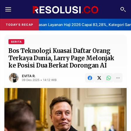
REDAKSI
TENTANG
 Kepuasan Layanan Haji 2026 Capai 83,28%, Kategori Sangat Memuaskan
TODAY'S RECAP
RESOLUSI
IKLAN
TV
BERITA
Bos Teknologi Kuasai Daftar Orang
Terkaya Dunia, Larry Page Melonjak
RUBRIKASI
ke Posisi Dua Berkat Dorongan AI
EDITORIAL
AKSARA
EVITA R.
FINANSIA
PERSONA
09 Des 2025 • 14:12 WIB
DAERAH
NASIONAL
MANCA
SPORT
INFORMASI
PRIVACY
BERITA