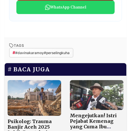
WhatsApp Channel
TAGS
#
#davinakaramoy#perselingkuha
BACA JUGA
Mengejutkan! Istri
Pejabat Kemenag
Psikolog: Trauma
yang Cuma Ibu
Banjir Aceh 2025