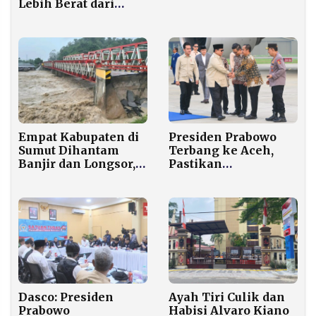
Rumah Tangga
Lebih Berat dari
Punya Rekening
Tsunami 2004, Ini
Rp32 Miliar
Penyebabnya
Empat Kabupaten di
Presiden Prabowo
Sumut Dihantam
Terbang ke Aceh,
Banjir dan Longsor,
Pastikan
BNPB Minta Warga
Penanganan
Mengungsi Jika
Bencana Berjalan
Hujan Lebat Sejam
Cepat dan
Terkoordinasi
Dasco: Presiden
Ayah Tiri Culik dan
Prabowo
Habisi Alvaro Kiano