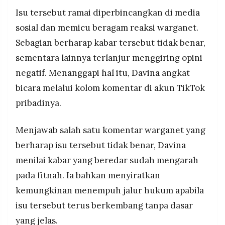
MEDIA
Isu tersebut ramai diperbincangkan di media
PRAMUDITA
sosial dan memicu beragam reaksi warganet.
Sebagian berharap kabar tersebut tidak benar,
©
sementara lainnya terlanjur menggiring opini
Resolusi.co
-
negatif. Menanggapi hal itu, Davina angkat
2026
bicara melalui kolom komentar di akun TikTok
PT.
RESOLUSI
pribadinya.
MEDIA
PRAMUDITA
Menjawab salah satu komentar warganet yang
berharap isu tersebut tidak benar, Davina
menilai kabar yang beredar sudah mengarah
pada fitnah. Ia bahkan menyiratkan
kemungkinan menempuh jalur hukum apabila
isu tersebut terus berkembang tanpa dasar
yang jelas.