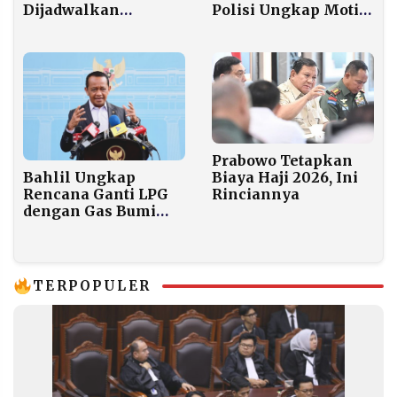
Dijadwalkan
Polisi Ungkap Motif
Kunjungi Aceh, DPR
Cemburu dan
Fokus Pemulihan
Rekayasa Janji
Pascabencana
Mainan
Prabowo Tetapkan
Bahlil Ungkap
Biaya Haji 2026, Ini
Rencana Ganti LPG
Rinciannya
dengan Gas Bumi
Lokal, Ini Alasannya
TERPOPULER