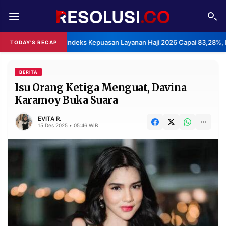
REDAKSI
TENTANG
BPS: Indeks Kepuasan Layanan Haji 2026 Capai 83,28%, 
TODAY'S RECAP
RESOLUSI
IKLAN
TV
BERITA
Isu Orang Ketiga Menguat, Davina
Karamoy Buka Suara
RUBRIKASI
EDITORIAL
AKSARA
EVITA R.
15 Des 2025 • 05:46 WIB
FINANSIA
PERSONA
DAERAH
NASIONAL
MANCA
SPORT
INFORMASI
PRIVACY
BERITA