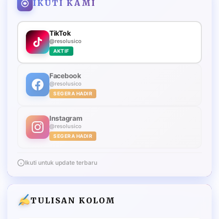
IKUTI KAMI
TikTok
@resolusico
AKTIF
Facebook
@resolusico
SEGERA HADIR
Instagram
@resolusico
SEGERA HADIR
Ikuti untuk update terbaru
TULISAN KOLOM