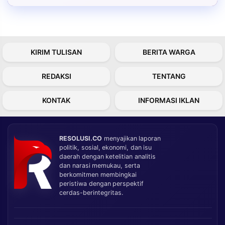
KIRIM TULISAN
BERITA WARGA
REDAKSI
TENTANG
KONTAK
INFORMASI IKLAN
RESOLUSI.CO
menyajikan laporan
politik, sosial, ekonomi, dan isu
daerah dengan ketelitian analitis
dan narasi memukau, serta
berkomitmen membingkai
peristiwa dengan perspektif
cerdas-berintegritas.