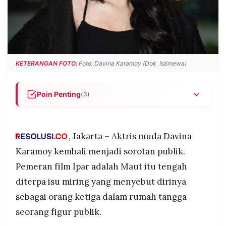
POLICY
WARGA
INFORMASI
KIRIM
IKLAN
TULISAN
PENGADUAN
TERM
OF
KETERANGAN FOTO:
Foto: Davina Karamoy (Dok. Istimewa)
SERVICE
Poin Penting
(3)
IKUTI
Davina Karamoy diterpa isu orang ketiga yang
KAMI
ramai diperbincangkan di media sosial dan
memicu pro–kontra warganet.
, Jakarta – Aktris muda Davina
Davina buka suara lewat TikTok, menilai isu
Karamoy kembali menjadi sorotan publik.
tersebut mengarah pada fitnah dan membuka
Pemeran film Ipar adalah Maut itu tengah
kemungkinan menempuh jalur hukum.
diterpa isu miring yang menyebut dirinya
Aktris 23 tahun itu memilih sikap tenang dan
sebagai orang ketiga dalam rumah tangga
ikhlas, meski mengaku fitnah yang beredar kerap
berlebihan dan tak berdasar.
seorang figur publik.
©
PT.
RESOLUSI