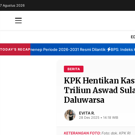
7 Agustus 2026
REDAKSI
TENTANG
RESOLUSI
IKLAN
E
TV
orum TBM Sumenep Periode 2026-2031 Resmi Dilantik
BPS: Indeks Kep
TODAY'S RECAP
•
RUBRIKASI
EDITORIAL
AKSARA
BERITA
KPK Hentikan Kasu
FINANSIA
PERSONA
Triliun Aswad Sul
DAERAH
NASIONAL
Daluwarsa
MANCA
SPORT
EVITA R.
28 Des 2025 • 14:18 WIB
INFORMASI
KETERANGAN FOTO:
Foto: dok. KPK RI
PRIVACY
BERITA