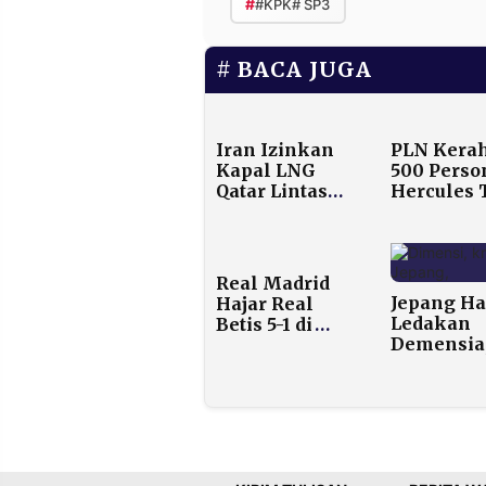
#
#KPK# SP3
BACA JUGA
Iran Izinkan
PLN Kera
Kapal LNG
500 Perso
Qatar Lintas
Hercules 
Selat Hormuz,
untuk
AS Masih
Pulihkan
Tunggu
Listrik Ac
Jawaban
Pascaben
Real Madrid
Proposal
Jepang Ha
Hajar Real
Damai
Ledakan
Betis 5-1 di
Demensia
Bernabeu
Teknologi
Penopang
Sosial dan
Ekonomi