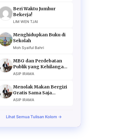
Beri Waktu Jumhur
Bekerja!
LIM WEN TJAI
Menghidupkan Buku di
Sekolah
Moh Syaiful Bahri
MBG dan Perdebatan
Publik yang Kehilangan
Argumen
ASIP IRAMA
Menolak Makan Bergizi
Gratis Sama Saja
Menolak Masa Depan
ASIP IRAMA
Lihat Semua Tulisan Kolom →