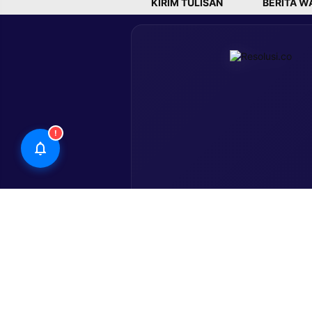
KIRIM TULISAN
BERITA W
!