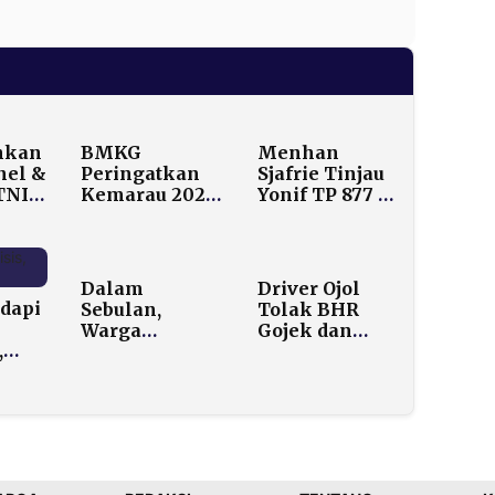
hkan
BMKG
Menhan
nel &
Peringatkan
Sjafrie Tinjau
TNI
Kemarau 2026
Yonif TP 877 di
Lebih Awal dan
NTT, Pastikan
Lebih Kering,
Kesiapan
eh
Puncak
Satuan
cana
Diprediksi
Perbatasan
Dalam
Driver Ojol
Agustus
dapi
Sebulan,
Tolak BHR
Warga
Gojek dan
,
Indonesia
Grab, Tetap
 Jadi
Patungan Rp 9
Tagih THR
Miliar untuk
Lebaran 2026
Iran. Uangnya
Kemana?