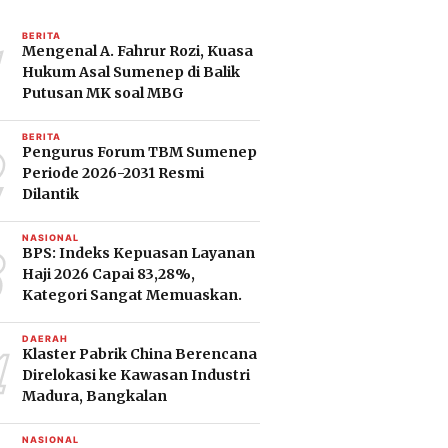
1
BERITA
Mengenal A. Fahrur Rozi, Kuasa
Hukum Asal Sumenep di Balik
Putusan MK soal MBG
2
BERITA
Pengurus Forum TBM Sumenep
Periode 2026-2031 Resmi
Dilantik
3
NASIONAL
BPS: Indeks Kepuasan Layanan
Haji 2026 Capai 83,28%,
Kategori Sangat Memuaskan.
4
DAERAH
Klaster Pabrik China Berencana
Direlokasi ke Kawasan Industri
Madura, Bangkalan
NASIONAL