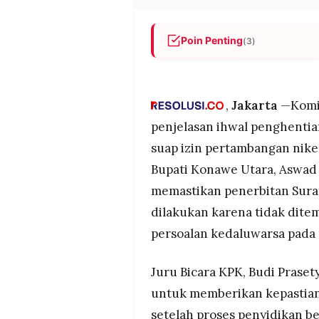
POLICY
WARGA
INFORMASI
KIRIM
Poin Penting
(3)
IKLAN
TULISAN
KPK menerbitkan SP3 perkara
PENGADUAN
TERM
Aswad Sulaiman karena alat bu
OF
kedaluwarsa.
SERVICE
,
Jakarta
—Komis
KPK menyebut keputusan diam
penjelasan ihwal penghenti
pelaksanaan kewenangan da
suap izin pertambangan nikel
Publik mempertanyakan kete
IKUTI
KAMI
Bupati Konawe Utara, Aswad
disangka merugikan negara hi
memastikan penerbitan Surat
dilakukan karena tidak dite
persoalan kedaluwarsa pada 
Juru Bicara KPK, Budi Praset
untuk memberikan kepastian
©
PT.
setelah proses penyidikan b
RESOLUSI