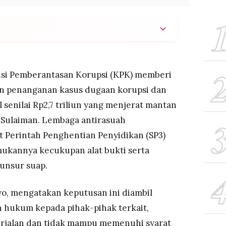
 dugaan korupsi dan suap izin tambang nikel
kti dinilai tidak mencukupi dan unsur suap dinilai
i Pemberantasan Korupsi (KPK) memberi
bil demi kepastian hukum dan sesuai asas
an penanganan kasus dugaan korupsi dan
lam UU KPK.
 senilai Rp2,7 triliun yang menjerat mantan
rlambatan penanganan perkara yang sebelumnya
 Sulaiman. Lembaga antirasuah
ngga Rp2,7 triliun.
 Perintah Penghentian Penyidikan (SP3)
mukannya kecukupan alat bukti serta
unsur suap.
yo, mengatakan keputusan ini diambil
 hukum kepada pihak-pihak terkait,
erjalan dan tidak mampu memenuhi syarat