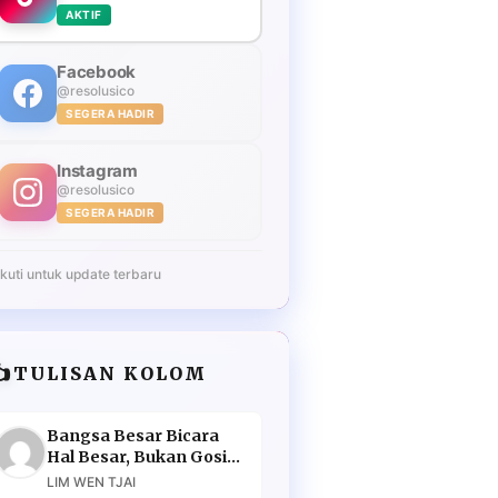
AKTIF
Facebook
@resolusico
SEGERA HADIR
Instagram
@resolusico
SEGERA HADIR
Ikuti untuk update terbaru
️
TULISAN KOLOM
Bangsa Besar Bicara
Hal Besar, Bukan Gosip
Murahan
LIM WEN TJAI