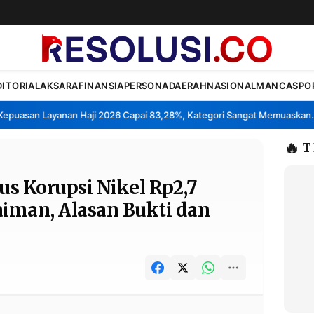
DITORIAL
AKSARA
FINANSIA
PERSONA
DAERAH
NASIONAL
MANCA
SPO
uasan Layanan Haji 2026 Capai 83,28%, Kategori Sangat Memuaskan.
•
🔥
T
s Korupsi Nikel Rp2,7
aiman, Alasan Bukti dan