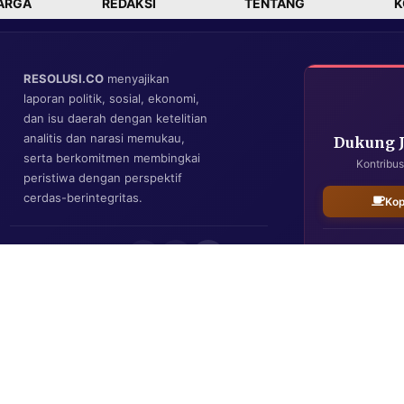
ARGA
REDAKSI
TENTANG
K
RESOLUSI.CO
menyajikan
laporan politik, sosial, ekonomi,
dan isu daerah dengan ketelitian
analitis dan narasi memukau,
Dukung 
serta berkomitmen membingkai
Kontribus
peristiwa dengan perspektif
cerdas-berintegritas.
Kop
IKUTI KAMI
Resolusi.co
| Copyright © 2026. All Rights Reserved.