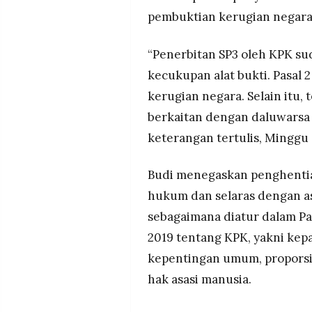
MEDIA
pembuktian kerugian negara
PRAMUDITA
“Penerbitan SP3 oleh KPK su
kecukupan alat bukti. Pasal 
©
Resolusi.co
-
kerugian negara. Selain itu,
2026
berkaitan dengan daluwarsa 
PT.
keterangan tertulis, Minggu 
RESOLUSI
MEDIA
PRAMUDITA
Budi menegaskan penghentia
hukum dan selaras dengan a
sebagaimana diatur dalam P
2019 tentang KPK, yakni kepa
kepentingan umum, proporsi
hak asasi manusia.