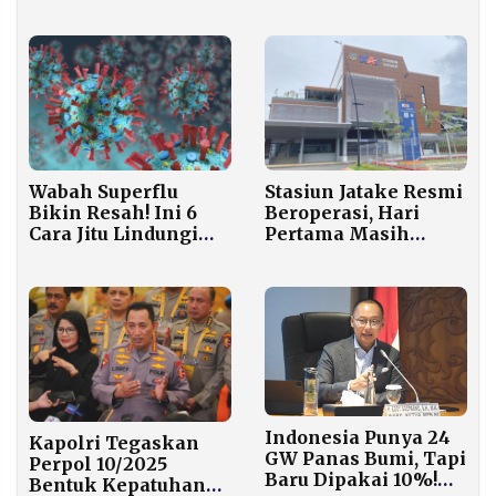
Perceraian dengan
Kamil, Pilih Fokus
Atalia
Karier
Wabah Superflu
Stasiun Jatake Resmi
Bikin Resah! Ini 6
Beroperasi, Hari
Cara Jitu Lindungi
Pertama Masih
Keluarga dari Virus
Lengang
Influenza Ganas
Penumpang
Indonesia Punya 24
Kapolri Tegaskan
GW Panas Bumi, Tapi
Perpol 10/2025
Baru Dipakai 10%!
Bentuk Kepatuhan