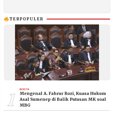
Wakil Ketua MPR
Polri terhadap
Ajak Investor Asing
Putusan MK
Masuk
TERPOPULER
1
BERITA
Mengenal A. Fahrur Rozi, Kuasa Hukum
Asal Sumenep di Balik Putusan MK soal
MBG